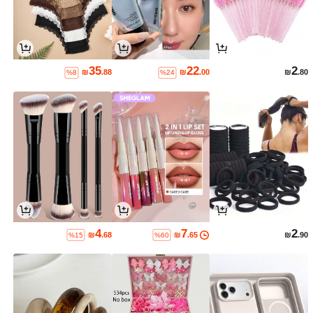
35
22
2
₪
.88
₪
.00
₪
.80
%8
%24
4
7
2
₪
.68
₪
.65
₪
.90
%15
%60