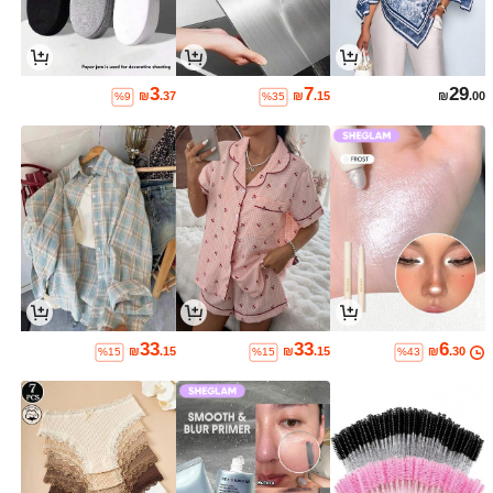
3
7
29
₪
.37
₪
.15
₪
.00
%9
%35
33
33
6
₪
.15
₪
.15
₪
.30
%15
%15
%43