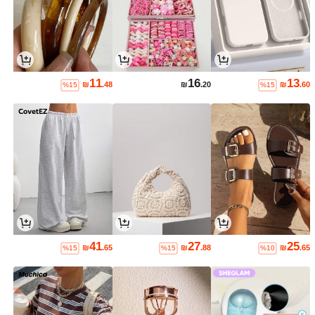
11
16
13
₪
.48
₪
.20
₪
.60
%15
%15
41
27
25
₪
.65
₪
.88
₪
.65
%15
%15
%10