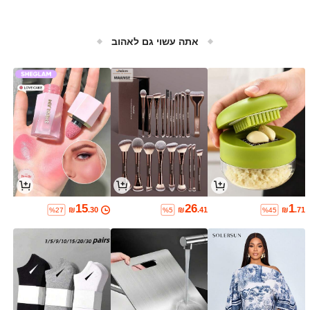
אתה עשוי גם לאהוב
15
26
1
₪
.30
₪
.41
₪
.71
%27
%5
%45