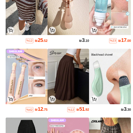
25
3
17
₪
.52
₪
.10
₪
.00
%12
%23
12
51
3
₪
.75
₪
.92
₪
.30
%42
%12