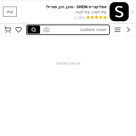
carpet
אפליקציית SHEIN - מוכן, הכן, סטייל!
×
motf
קחו
שווה לנסות, שווה לקנות
(1,345)
cushion cover
bed sheet set
テーブルランナー
carpet
motf
אין פריט מתאים.