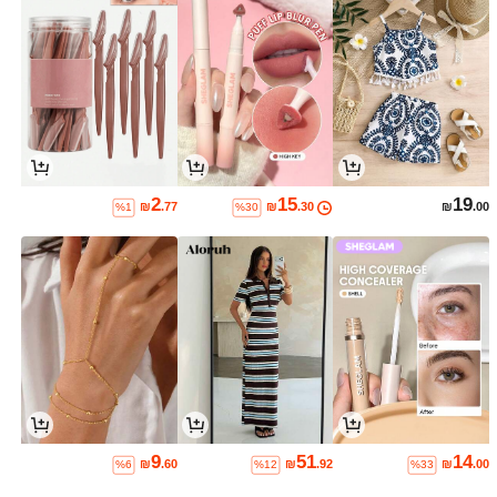
2
15
19
₪
.77
₪
.30
₪
.00
%1
%30
9
51
14
₪
.60
₪
.92
₪
.00
%6
%12
%33