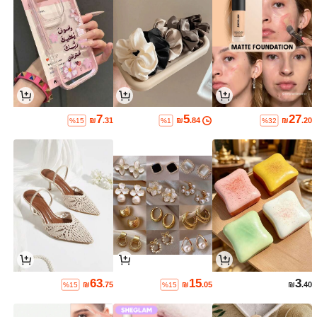
7
5
27
₪
.31
₪
.84
₪
.20
%15
%1
%32
63
15
3
₪
.75
₪
.05
₪
.40
%15
%15