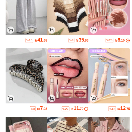
41
35
8
₪
.65
₪
.88
₪
.10
%15
%8
%26
7
11
12
₪
.08
₪
.70
₪
.75
%8
%22
%42