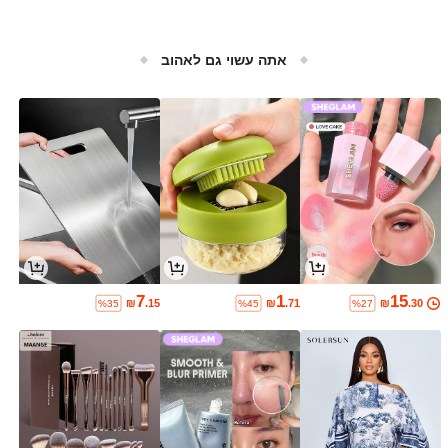
אתה עשוי גם לאהוב
7
1
15
₪
.15
₪
.71
₪
.30
%35
%45
%27