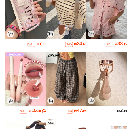
7
24
33
₪
.31
₪
.65
₪
.15
%15
%15
%15
15
47
3
₪
.30
₪
.04
₪
.10
%30
%4