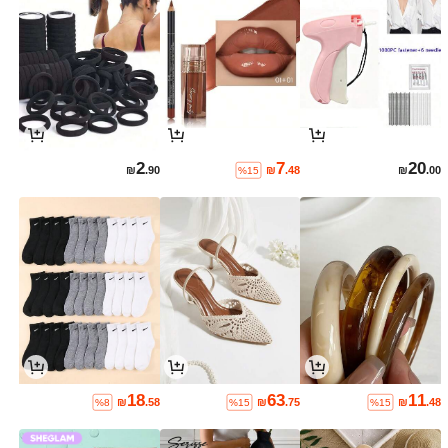
2
7
20
₪
.90
₪
.48
₪
.00
%15
18
63
11
₪
.58
₪
.75
₪
.48
%8
%15
%15