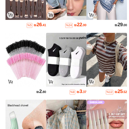
26
22
29
₪
.41
₪
.00
₪
.00
%5
%24
2
3
25
₪
.80
₪
.37
₪
.52
%9
%12