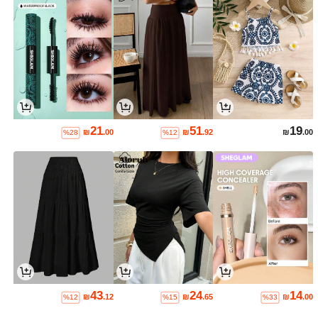
21
51
19
₪
.00
₪
.92
₪
.00
%28
%12
43
24
14
₪
.12
₪
.65
₪
.00
%12
%15
%33