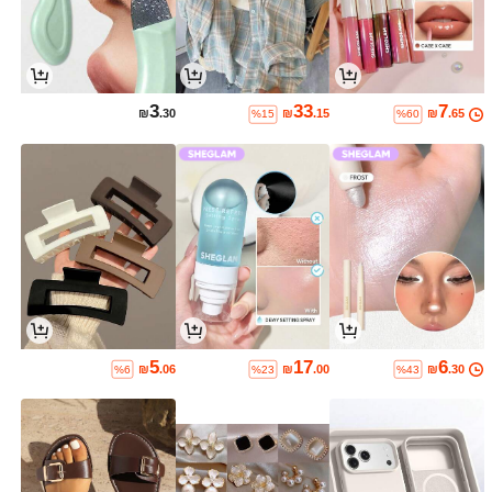
3
33
7
₪
.30
₪
.15
₪
.65
%15
%60
5
17
6
₪
.06
₪
.00
₪
.30
%6
%23
%43