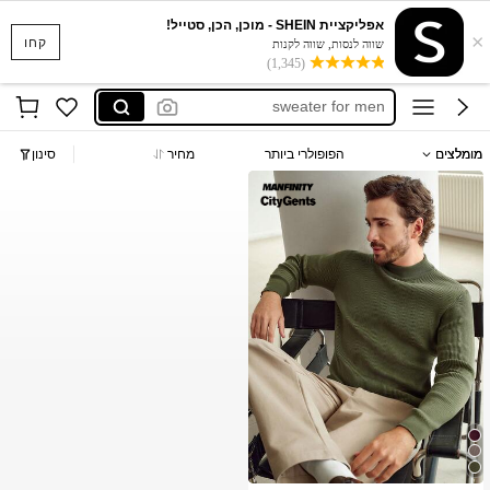
אפליקציית SHEIN - מוכן, הכן, סטייל!
×
sueter de hombre
קחו
שווה לנסות, שווה לקנות
(1,345)
maija
sweater for men
針織上衣
מומלצים
הפופולרי ביותר
מחיר
סינון
winter outfit for men
sueter de hombre
maija