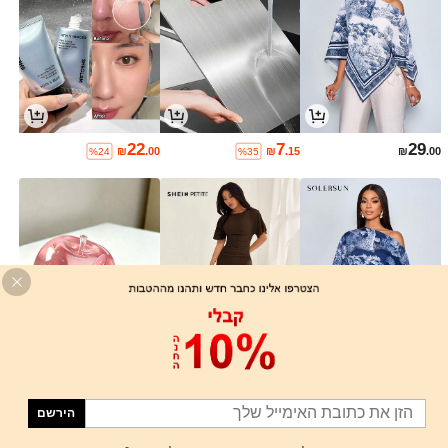
22
7
29
₪
.00
₪
.15
₪
.00
%24
%35
14
47
24
₪
.10
₪
.04
₪
.65
%4
%15
הירשם
1
0