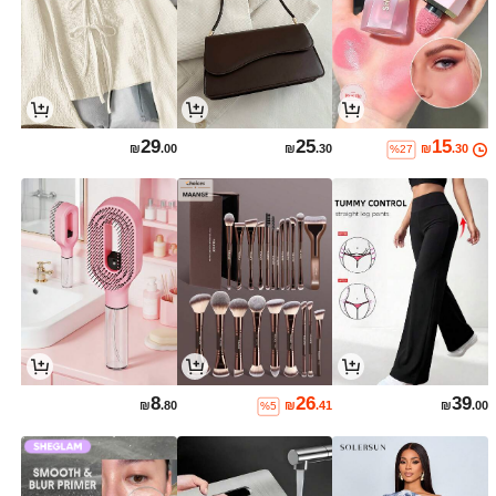
29
25
15
₪
.00
₪
.30
₪
.30
%27
8
26
39
₪
.80
₪
.41
₪
.00
%5