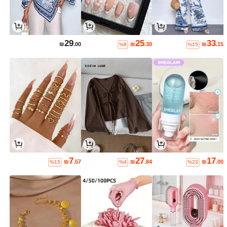
29
25
33
₪
.00
₪
.30
₪
.15
%8
%15
7
27
17
₪
.57
₪
.84
₪
.00
%15
%4
%23