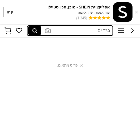
אפליקציית SHEIN - מוכן, הכן, סטייל!
×
סקוישים
קחו
שווה לנסות, שווה לקנות
(1,345)
anewsta שמלות
בגד ים
חצאיות
חולצות נשים
סקוישים
אין פריט מתאים.
anewsta שמלות