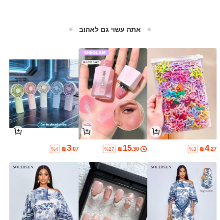
אתה עשוי גם לאהוב
3
15
4
₪
.07
₪
.30
₪
.27
%4
%27
%3