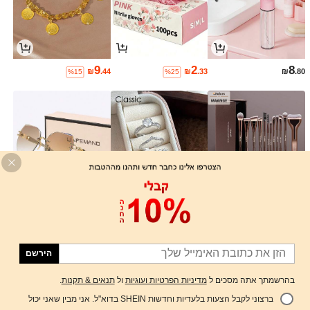
9
2
8
₪
.44
₪
.33
₪
.80
%15
%25
29
14
26
₪
.92
₪
.11
₪
.82
%15
%15
%4
הירשם
בהרשמתך אתה מסכים ל
מדיניות הפרטיות ועוגיות
ול
תנאים & תקנות
.
ברצוני לקבל הצעות בלעדיות וחדשות SHEIN בדוא"ל. אני מבין שאני יכול