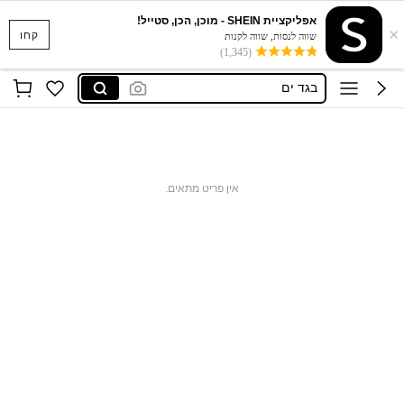
אפליקציית SHEIN - מוכן, הכן, סטייל!
×
סקוישים
קחו
שווה לנסות, שווה לקנות
(1,345)
anewsta שמלות
בגד ים
חצאיות
חולצות נשים
סקוישים
אין פריט מתאים.
anewsta שמלות