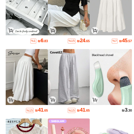
6
24
45
₪
.83
₪
.65
₪
.57
%1
%15
%7
41
41
3
₪
.65
₪
.65
₪
.30
%15
%15