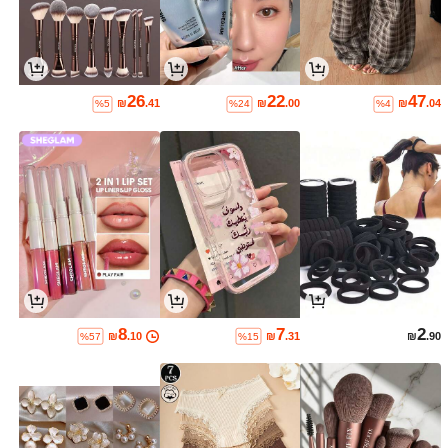
26
22
47
₪
.41
₪
.00
₪
.04
%5
%24
%4
8
7
2
₪
.10
₪
.31
₪
.90
%57
%15