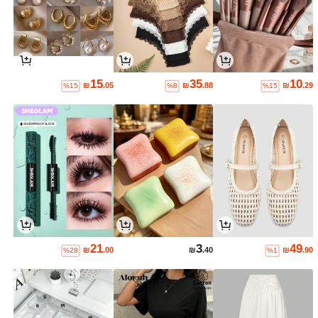
15
35
10
₪
.05
₪
.88
₪
.29
%15
%8
%15
21
3
49
₪
.00
₪
.40
₪
.90
%28
%1