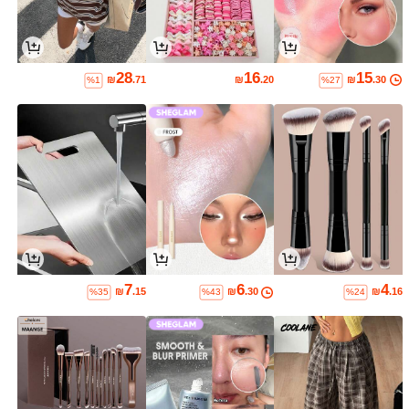
28
16
15
₪
.71
₪
.20
₪
.30
%1
%27
7
6
4
₪
.15
₪
.30
₪
.16
%35
%43
%24