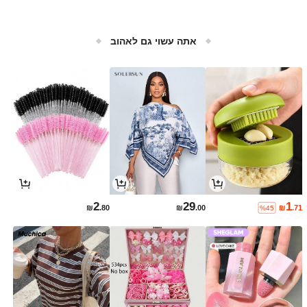
אתה עשוי גם לאהוב
2
29
1
₪
.80
₪
.00
₪
.71
%45