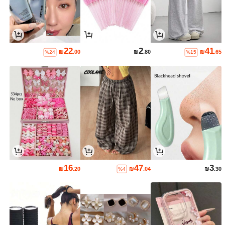
22
2
41
₪
.00
₪
.80
₪
.65
%24
%15
16
47
3
₪
.20
₪
.04
₪
.30
%4