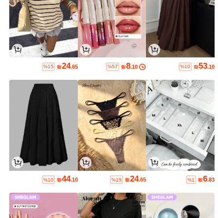
24
8
53
₪
.65
₪
.10
₪
.10
%15
%57
%10
44
24
6
₪
.10
₪
.65
₪
.83
%10
%15
%1