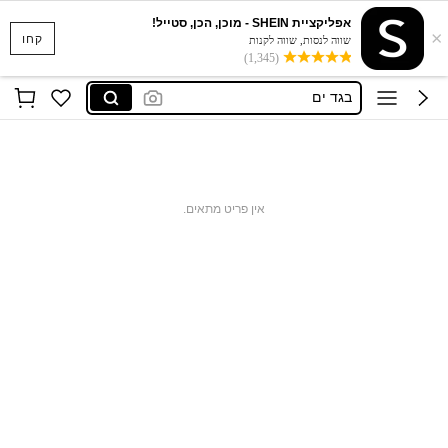
אפליקציית SHEIN - מוכן, הכן, סטייל!
סקוישים
×
קחו
שווה לנסות, שווה לקנות
(1,345)
anewsta שמלות
בגד ים
חצאיות
חולצות נשים
סקוישים
אין פריט מתאים.
anewsta שמלות