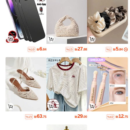
6
27
5
₪
.84
₪
.88
₪
.84
%10
%15
%1
63
29
12
₪
.75
₪
.00
₪
.75
%15
%42