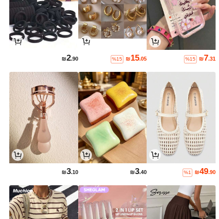
2
15
7
₪
.90
₪
.05
₪
.31
%15
%15
3
3
49
₪
.10
₪
.40
₪
.90
%1