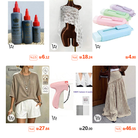
6
18
4
₪
.12
₪
.24
₪
.80
%15
%4
27
20
46
₪
.84
₪
.00
₪
.55
%4
%5