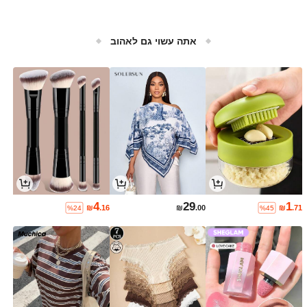
אתה עשוי גם לאהוב
4
29
1
₪
.16
₪
.00
₪
.71
%24
%45