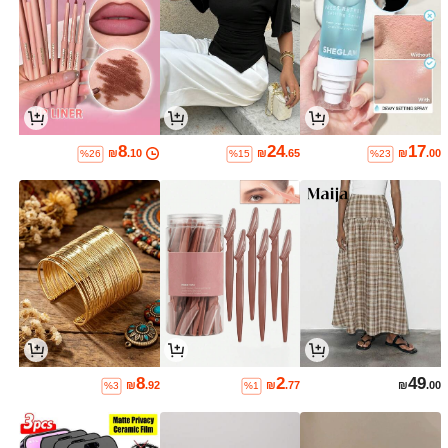
8
24
17
₪
.10
₪
.65
₪
.00
%26
%15
%23
8
2
49
₪
.92
₪
.77
₪
.00
%3
%1