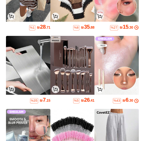
28
35
15
₪
.71
₪
.88
₪
.30
%1
%8
%27
7
26
6
₪
.15
₪
.41
₪
.30
%35
%5
%43