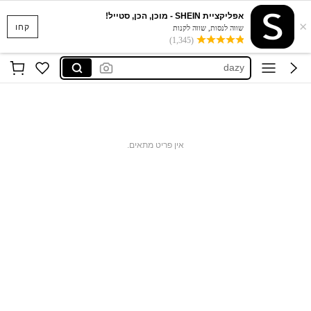
אפליקציית SHEIN - מוכן, הכן, סטייל!
×
anewsta
קחו
שווה לנסות, שווה לקנות
(1,345)
motf
dazy
motf שמלות
maija
anewsta
אין פריט מתאים.
motf