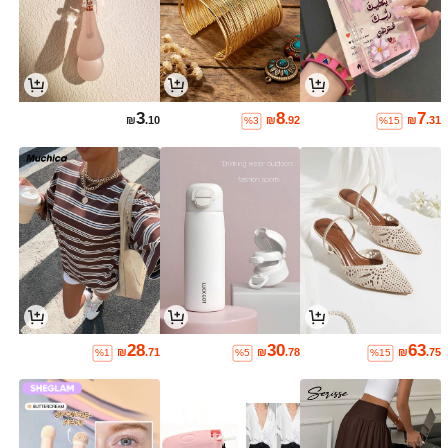
3
8
7
₪
.10
₪
.92
₪
.31
%3
%15
28
30
63
₪
.71
₪
.78
₪
.75
%1
%5
%15