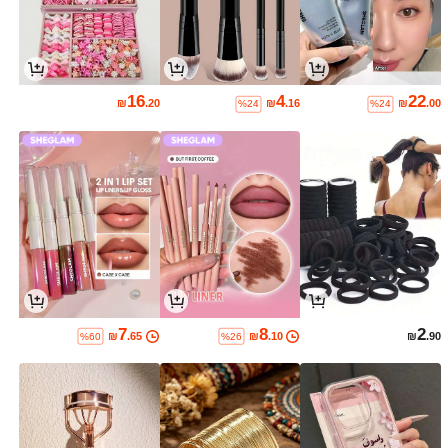
16
4
22
₪
.20
₪
.16
₪
.00
%24
%24
7
8
2
₪
.65
₪
.10
₪
.90
%60
%26