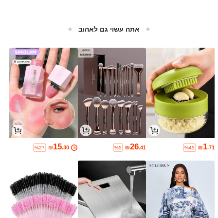
אתה עשוי גם לאהוב
15
26
1
₪
.30
₪
.41
₪
.71
%27
%5
%45