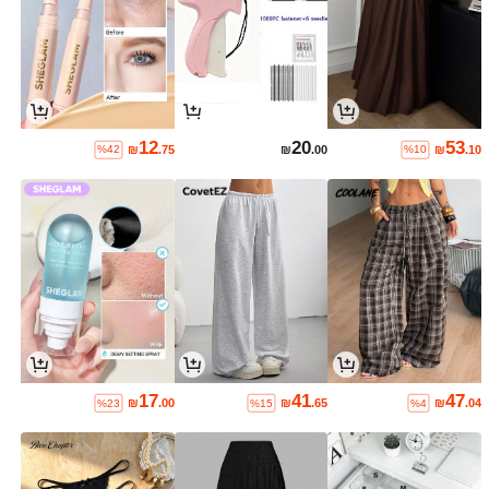
12
20
53
₪
.75
₪
.00
₪
.10
%42
%10
17
41
47
₪
.00
₪
.65
₪
.04
%23
%15
%4