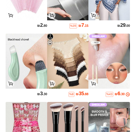
2
7
29
₪
.80
₪
.15
₪
.00
%35
3
35
6
₪
.30
₪
.88
₪
.30
%8
%43