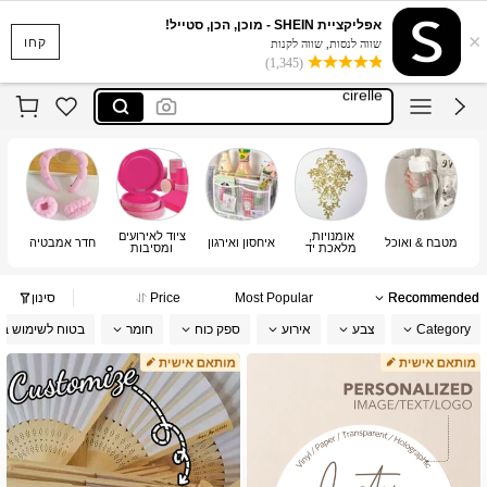
further
אפליקציית SHEIN - מוכן, הכן, סטייל!
×
party accessories
קחו
שווה לנסות, שווה לקנות
(1,345)
cirelle
joivida
missguided
further
party accessories
אומנויות,
ציוד לאירועים
מטבח & ואוכל
איחסון ואירגון
חדר אמבטיה
מו
מלאכת יד
ומסיבות
ותפירה
Recommended
Most Popular
Price
סינון
Category
צבע
אירוע
ספק כוח
חומר
בטוח לשימוש במ