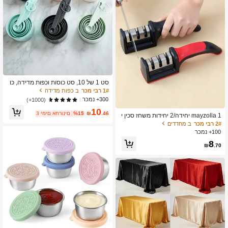
סט 1 של 10, סט כוסות וכפות מדידה, כו
סות וכפות מדידה עזר למטבח, כוסות וכפ
1# רבי מכר
ב כפות מדידה
ות ניתנות לעירום, גאדג'טים למטבח לבי
300+ נמכר
(1000+)
שול ואפייה
10
.46
₪
%15
3 ימים אחרונים
mayzolla 1 יחידה/2 יחידות משחז סכין י
דני רב-תכליתי 3-שלבי מהיר עם בסיס נג
2# רבי מכר
ב מחדדים
ד החלקה, כלי עזר לסכיני מטבח
100+ נמכר
8
₪
.70