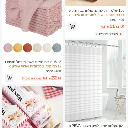
1pc שלט רחוק למזגן, שולחן עבודה, קופ
סת אחסון לשלט רחוק לטלוויזיה לבית ספ
1# רבי מכר
ב מעבר למוצרים חדשים ורבי מכר שכולם קונים כיסויי א
ר, משרד, בית, נסיעות, תיק, ארגונית, אח
400+ נמכר
סון, עיצוב מטבח, פריטי בית, מתנת יום ה
11
אם, עיצוב חדר שינה, גינה, עיצוב מטבח,
%1
₪
.54
קיץ, חוף, פריטי נסיעות חיוניים, עיצוב חד
4
מוכרים אחרים
ר, רך, סיום לימודים
6/12 יחידות מפיות פשתן מינימליסטיות ו
רעננות, סופגות לעור, מתאימות למסיבה,
1# רבי מכר
ב סַסגוֹנִיוּת מפיות שולחן
חתונה, מסעדה, עיצוב שולחן אוכל, נושמ
400+ נמכר
ות וקלות משקל
22
.26
₪
%8
3 ימים אחרונים
וילון מקלחת עמיד למים מעובה PEVA פ