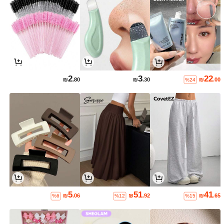
2
3
22
₪
.80
₪
.30
₪
.00
%24
5
51
41
₪
.06
₪
.92
₪
.65
%6
%12
%15