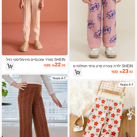
SHEIN סוודר ומכנסיים מינימליסטי רגיל
22
לנערה צעירה סט 2 יחידות, גזרה רופפת
%55
₪
.05
SHEIN ילדה צעירה פרט גרפי חותלות ס
מזדמנת
23
רוגות מזדמנות
%52
₪
.52
4-7 Years
4-7 Years