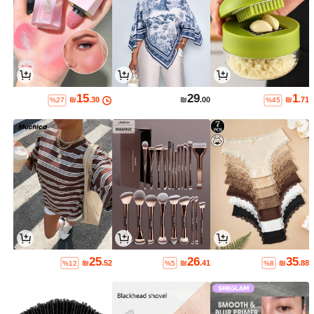
15
29
1
₪
.30
₪
.00
₪
.71
%27
%45
25
26
35
₪
.52
₪
.41
₪
.88
%12
%5
%8