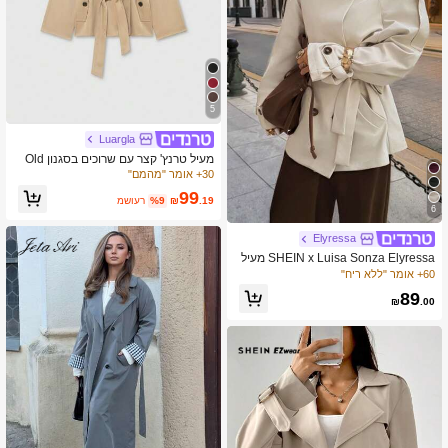
5
Luargla
מעיל טרנץ' קצר עם שרוכים בסגנון Old
Money, וינטג' מינימליסטי, אביבי ואסתט
30+ אומר "מהמם"
י
99
.19
₪
%9
משוער
6
Elyressa
SHEIN x Luisa Sonza Elyressa מעיל
גשם לנשים עם שרוולים ארוכים בצבע א
60+ אומר "ללא ריח"
חיד מזדמן
89
₪
.00