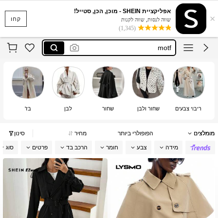
norpojin
אפליקציית SHEIN - מוכן, הכן, סטייל!
×
lumalex
קחו
שווה לנסות, שווה לקנות
(1,345)
motf
dazy
aiirz
norpojin
lumalex
ריבוי צבעים
שחור ולבן
שחור
לבן
בז'
מומלצים
הפופולרי ביותר
מחיר
סינון
מידה
צבע
חומר
הרכב בד
פרטים
סוג