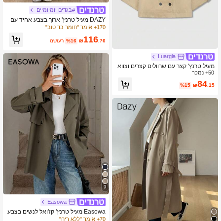
#בגדים יומיומיים
DAZY מעיל טרנץ' ארוך בצבע אחיד עם
שרוולים ארוכים רופפים, כיסים מכופתרי
170+ אומר "חומר בד טוב"
ם, מעיל גשם ארוך לנשים, בגדי סתיו
116
.76
₪
%16
משוער
Luargla
מעיל טרנץ' קצר עם שרוולים קצרים וצווא
50+ נמכר
רון, חזה כפול
84
%15
₪
.15
9
Easowa
Easowa מעיל טרנץ' קז'ואל לנשים בצבע
חלק עם צוואון רבט, שרוול ארוך וכפתורים
70+ אומר "ללא ריח"