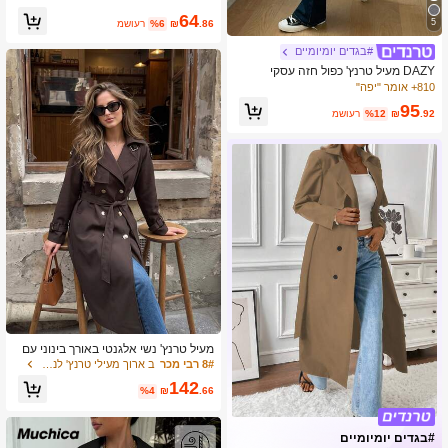
כפולים
64
5
.86
₪
%6
משוער
#בגדים יומיומיים
DAZY מעיל טרנץ' כפול חזה עסקי
810+ אומר "יפה"
95
.92
₪
%12
משוער
מעיל טרנץ' נשי אלגנטי באורך בינוני עם
צוואון רחב, צבע קפה, חגורת מותניים, גז
8# רבי מכר
ב ארוך מעילי טרנץ' לנשים
רה רפויה, סגנון בריטי קז'ואל, סתיו/חורף
142
2026
%4
₪
.66
#בגדים יומיומיים