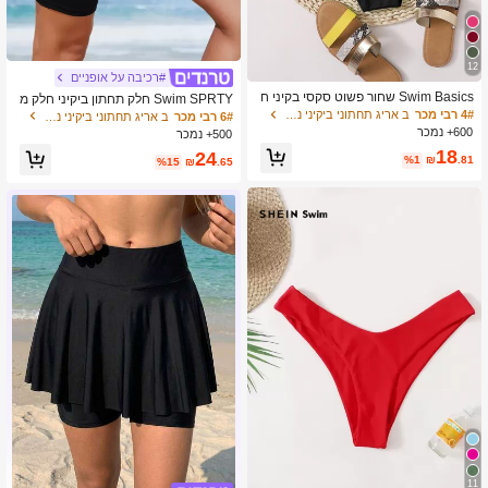
12
#רכיבה על אופניים
Swim Basics שחור פשוט סקסי בקיני ח
Swim SPRTY חלק תחתון ביקיני חלק מ
לק תחתון
מוחזר לחוף הים של קיץ
4# רבי מכר
ב אריג תחתוני ביקיני נשים
6# רבי מכר
ב אריג תחתוני ביקיני נשים
600+ נמכר
500+ נמכר
18
24
%1
₪
.81
%15
₪
.65
11