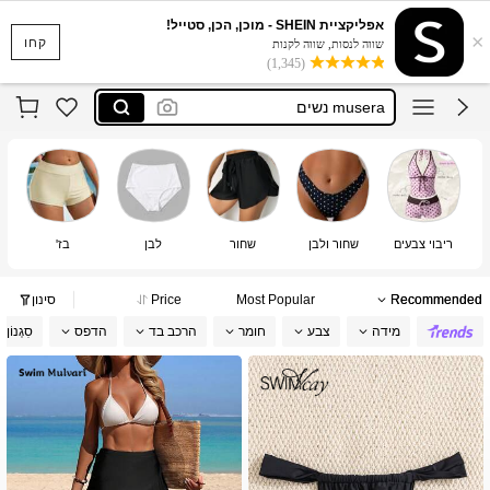
אפליקציית SHEIN - מוכן, הכן, סטייל!
livesso
×
קחו
שווה לנסות, שווה לקנות
musera
(1,345)
musera נשים
missguided
swim mulvari
livesso
musera
ריבוי צבעים
שחור ולבן
שחור
לבן
בז'
Recommended
Most Popular
Price
סינון
מידה
צבע
חומר
הרכב בד
הדפס
סִגְנוֹן