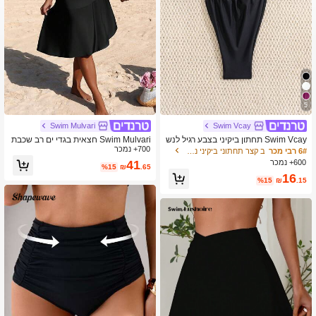
5
Swim Mulvari
Swim Vcay
Swim Vcay תחתון ביקיני בצבע רגיל לנש
Swim Mulvari חצאית בגדי ים רב שכבת
ים לחוף הקיץ
700+ נמכר
ית לחופשת חוף לנשים
6# רבי מכר
ב קצר תחתוני ביקיני נשים
600+ נמכר
41
%15
₪
.65
16
%15
₪
.15