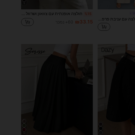
5
חולצה אופנתית עם צוואון ושרוול קצר לנשים, טופ רחב ורב-שימושי ליומיום ולנסיעות, צבע אחיד עם כפתורים מקדימה, לבן, קיץ, Office Siren, מהמשרד לסוף השבוע
S
%15
SOLERSUN סט חולצה עם עניבת פרפר ומכנסיים רחבים לנשים, סט אלגנטי למשרד בסגנון יוקרה שקטה, שני חלקים
₪33.15
60+ נמכר
16