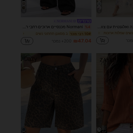
12
5
NORMANI
Veilorie שמלה ארוכה ואלגנטית עם צווארון עגול ושרוול מתרחב לנשים בצבע טאי צ'י
Normani מכנסיים ארוכים רחבי רגליים לנשים בצבע חלק שחור, סגנון Y2K כפרי, צנועים ואלגנטיים, למשרד, עבודה, סתיו, יום המורים, נשף, עסקים, סיום לימודים ויומיומי
%4
נשים שמלות ארוכות
ב מְסוּגנָן תחתוני נשים
10# רבי מכר
₪47.04
200+ נמכר