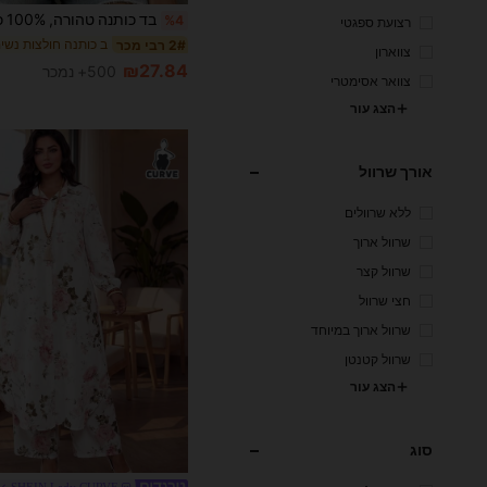
%4
רצועת ספגטי
2# רבי מכר
צווארון
₪27.84
500+ נמכר
צוואר אסימטרי
הצג עור
אורך שרוול
ללא שרוולים
שרוול ארוך
שרוול קצר
חצי שרוול
שרוול ארוך במיוחד
שרוול קטנטן
הצג עור
סוג