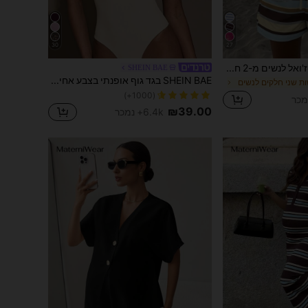
30
27
SHEIN LUNE סט קז'ואל לנשים מ-2 חלקים לקיץ: טופ עם צווארון עגול וכתפיים נפולות + שורטס עם שרוך
SHEIN BAE
SHEIN BAE בגד גוף אופנתי בצבע אחיד קז'ואל עם רצועות ספגטי לנשים, קיץ
ת שני חלקים לנשים
(1000+)
₪39.00
6.4k+ נמכר