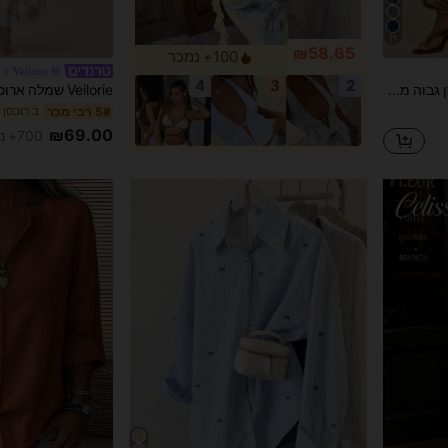
11
₪58.65
100+ נמכר
Veilorie
4
3
2
NYA SZN מכנסיים מותן גבוה מכנסי בלון רפויים גדול מדי חום ג'ינגהם מזג אוויר חם מועדונים פסחא אביב קיץ קז'ואל יומיומי עסקים משרד אירוע מסיבה חופשה חוף נסיעות שדה תעופה לנשים
ב רוכסן 
5# רבי מכר
₪69.00
700+ נמכר