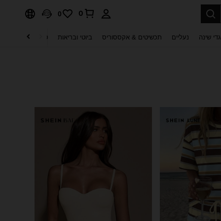
0
0
די שינה
נעליים
תכשיטים & אקססוריס
ביוטי ובריאות
טקסטיל לבית
ט