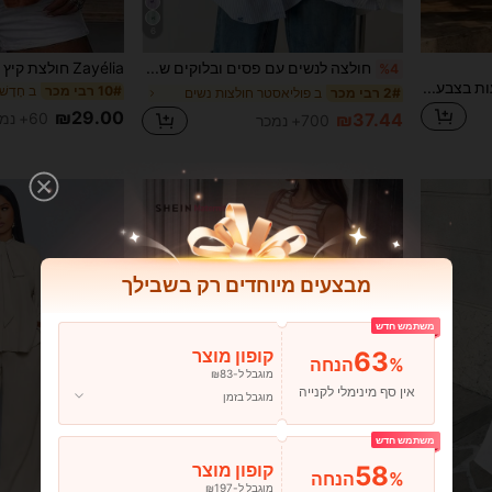
6
חולצה לנשים עם פסים ובלוקים של צבע, כפתורים מקדימה, לבישה יומיומית לאביב, שיק ואלגנטית
%4
Celisse חולצה אלגנטית לנסיעות בצבע אחיד עם שוליים גבוהים-נמוכים
ב חָדָש
10# רבי מכר
ב פוליאסטר חולצות נשים
2# רבי מכר
₪29.00
60+ נמכר
₪37.44
700+ נמכר
מבצעים מיוחדים רק בשבילך
משתמש חדש
63
קופון מוצר
%הנחה
מוגבל ל-₪83
אין סף מינימלי לקנייה
מוגבל בזמן
משתמש חדש
58
קופון מוצר
%הנחה
מוגבל ל-₪197