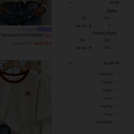
מידה
Alpha
XS
XXS
S
הצג עור
Trelyra
Alpha (עקומה)
%4
1XL
0XL
₪27.84
100+ נמכר
2XL
הצג עור
הרכב בד
פוליאסטר
אלסטיין
ויסקוזה
כותנה
פוליאמיד
אקרילי
הצג עור