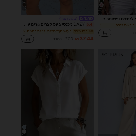
12
14
Zayélia חולצת קיץ אלגנטית ופשוטה בבד חלק ארוג לנשים, חולצת עבודה
#בולדג'ורטס
DAZY מכנסי ג'ינס קצרים נשים עם שפשוף שפם חתול, ישרים, באורך ברך, ג'ורטס
%4
ׁ חולצות נשים
ב מְשׁוּחרָר מכנסי ג 'ינס לנשים
1# רבי מכר
₪37.44
700+ נמכר