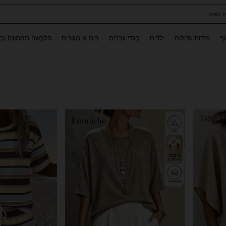
לגלים לילדות
Use up and down arrow keys to חיפוש אחרון and לחפש ולמצוא. Press Enter to select.
וף
מידות גדולות
ילדים
בגדי גברים
בית & מגורים
הלבשה תחתונה ובג