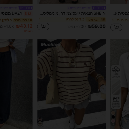
#בגדים יומיומיים
#בגדים יומיומי
COSMINA חולצת טי אלגנטית עם צווארון עגול וקשירה לנשים, מתאימה לכל עונות השנה
SHEIN חצאית ג'ינס צמודה, מינימליסטית, מותן אלסטי, קיץ, תחפושת קרנבל, נסיעות לחופשה, שיק סיום לימודים, חמודה, אופנת רחוב, מסיבה, חתונה, אלגנטי, עסקי, מזדמן, אישה, עסקי, חוף, סיום לימודים, ג'ינס ארוך, מידות גדולות, חצאית הריון עם מותן גמישה לנשים
%12
ב ג'ינס להריון
4# רבי מכר
ומיומיות
ב לַחְצָן
1# רבי מכר
₪43.12
₪59.00
1.6k+ נמכר
200+ נמכר
משוער
8