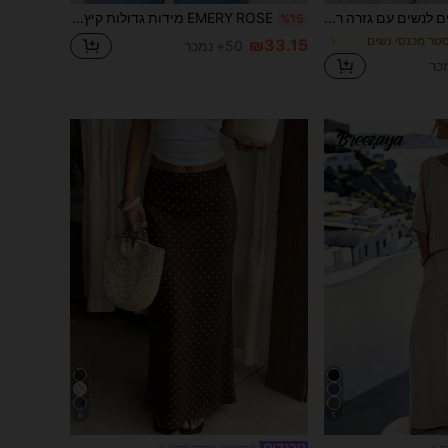
מכנסיים רחבים לנשים עם גזרה רפויה ומות עם שרוך, קלילים נושמים, מכנסיים יומיומיים, כחול נייבי, קיץ, סגנון חופשה, לבוש ריזורט
EMERY ROSE מידות גדולות קיץ צבע אחיד צווארון מחורץ חולצה עם מסולסל
%15
סטר מכנסי נשים
₪33.15
50+ נמכר
6
5