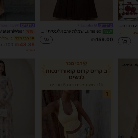
6
שים
Resyla חולצת טי קז'ואל עם הדפס דיגיטלי מפוספס, רקמת דובדבנים, צווארון עגול, מתנה לחברים
Lumalex
#שמלת צווארון
שים
שים
Lumalex שמלת ערב אלגנטית יוקרתית עם שרוול של אל, סריג אלסטי מקמט, גזרת דוגמנית, שמלה רשמית רב-שימושית לחתונה, אירועים, גאלות, מסיבות & חופשות
%18
NEW
שים
ב שמלות 
1# רבי מכר
₪159.00
₪48.38
100+ נמכר
משוער
רבי מכר
ב קריס קרוס קואורדינטות
לנשים
1k+ משתמשים נתנו 5 כוכבים
1