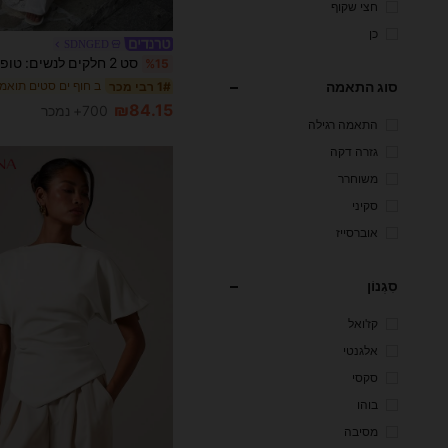
חצי שקוף
כן
SDNGED
%15
סוג התאמה
1# רבי מכר
₪84.15
700+ נמכר
התאמה רגילה
גזרה דקה
משוחרר
סקיני
אוברסייז
סִגְנוֹן
קז'ואל
אלגנטי
סקסי
בוהו
מסיבה