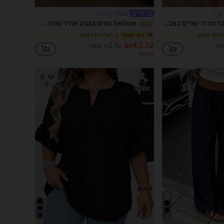
ים
#שחור נצחי
DAZY מכנסי ברמודה ישרים בצבע אחיד לנשים, קז'ואל ואלגנטי, אביב/קיץ
Serisse נשים בצבע אחיד שחור קפלים פשוט מזדמן חצאית בינונית
%12
 מכנסי נשים
ב חצאיות נשים
1# רבי מכר
₪43.12
3.1k+ נמכר
משוער
8