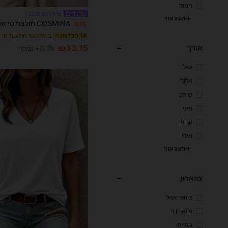
חמוד
COSMINA
הצג עור
%15
ב אלגנטי חולצות טי י
1# רבי מכר
₪33.15
אורך
3.3k+ נמכר
רגיל
ארוך
שורט
מיני
קרופ
מידי
הצג עור
צווארון
צוואר אגול
צווארון וי
גופייה