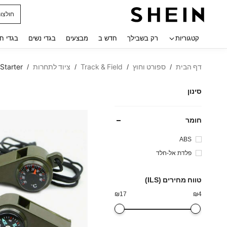
חולצו
 navigate search
קטגוריות
רק בשבילך
חדש ב
מבצעים
בגדי נשים
בגדי ח
דף הבית
ספורט וחוץ
Track & Field
ציוד לתחרות
 Starter
/
/
/
/
סינון
חומר
ABS
פלדת אל-חלד
טווח מחירים (ILS)
₪
17
₪
4