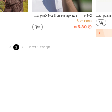
משרוקית חירום 3 ב-1 עם מצפן ומדחום - מושלמת לספורט מסלול, קמפינג, טיולים רגליים, הרפתקאות חוץ, שופטים ומעודדות
1-2 יחידות שריקה חירום 3 ב-1 לחוץ עם מצפן, מדחום, שריקה לחוץ, נוח לנשיאה מתאים לקמפינג וטיולים
נותרו רק 6
₪5.30
1
סך הכל 1 דפים