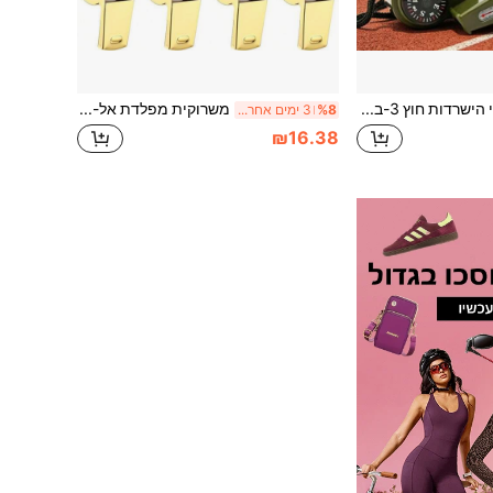
כלי הישרדות חוץ 3-ב-1, שריקה חירום ניידת רב-תפקודית, מצפן, זכוכית מגדלת, פנס, מדחום
משרוקית מפלדת אל-חלד 304, משרוקית גבוהה, משרוקית הישרדות חיצונית, משרוקית לשופט ספורט
%8
3 ימים אחרונים
₪16.38