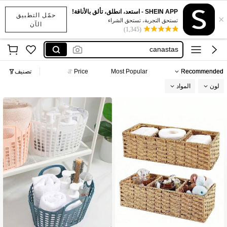
編織籃
SHEIN APP - استعد، انطلق، تألق بالأناقة!
حمّل التطبيق
×
هدايا للرجال
تستحق التجربة، تستحق الشراء
الآن
(1,345)
سلة قش
canastas
set canastos
Recommended
Most Popular
Price
تصنيف
編織籃
لون
المواد
هدايا للرجال