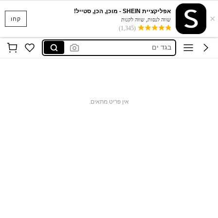
אפליקציית SHEIN - מוכן, הכן, סטייל!
×
סקוישים
קחו
שווה לנסות, שווה לקנות
(1,345)
anewsta שמלות
בגד ים
חצאיות
חולצות נשים
סקוישים
אין פריט מתאים.
anewsta שמלות