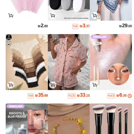
2
3
29
₪
.80
₪
.37
₪
.00
%9
35
33
6
₪
.88
₪
.15
₪
.30
%8
%15
%43