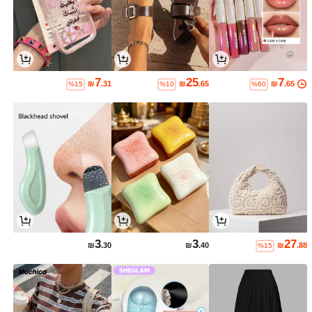
7
25
7
₪
.31
₪
.65
₪
.65
%15
%10
%60
3
3
27
₪
.30
₪
.40
₪
.88
%15