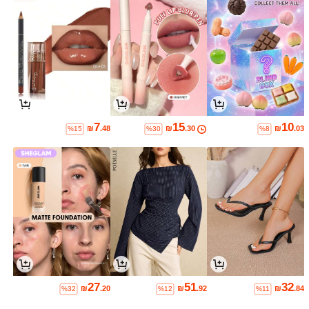
7
15
10
₪
.48
₪
.30
₪
.03
%15
%30
%8
27
51
32
₪
.20
₪
.92
₪
.84
%32
%12
%11