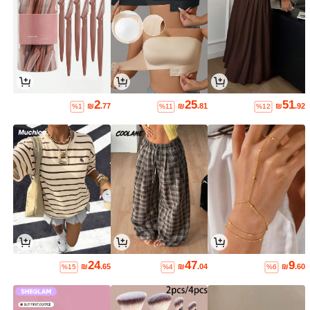
2
25
51
₪
.77
₪
.81
₪
.92
%1
%11
%12
24
47
9
₪
.65
₪
.04
₪
.60
%15
%4
%6