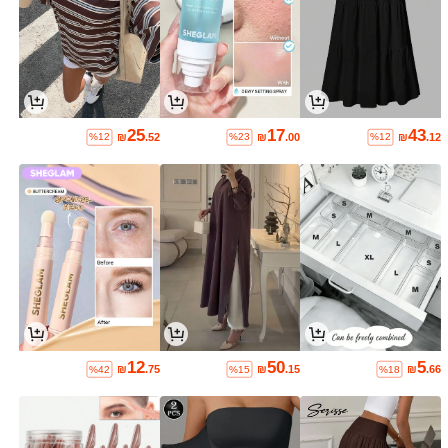
25
17
43
₪
.52
₪
.00
₪
.12
%12
%23
%12
12
50
5
₪
.75
₪
.15
₪
.66
%42
%15
%18