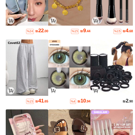
22
9
4
₪
.00
₪
.44
₪
.68
%24
%15
%15
41
10
2
₪
.65
₪
.94
₪
.90
%15
%4