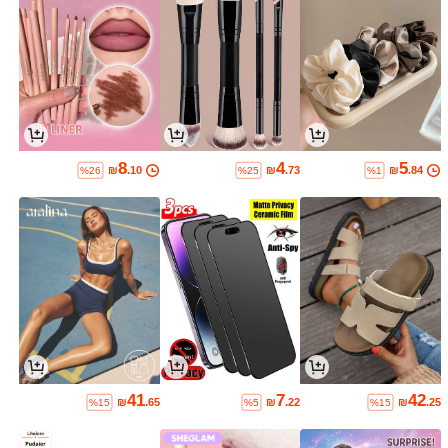
8
4
5
₪
.10
₪
.73
₪
.84
%26
%25
%1
41
7
42
₪
.65
₪
.22
₪
.25
%15
%5
%15