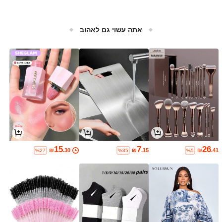
אתה עשוי גם לאהוב
15
7
26
₪
.30
₪
.15
₪
.41
%27
%35
%5