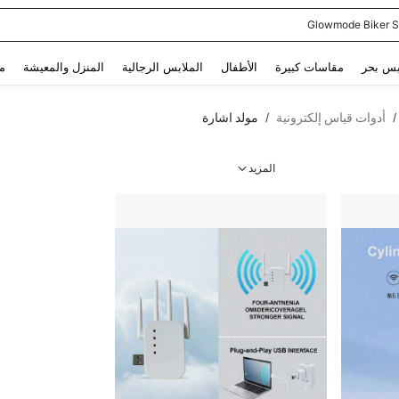
Glowmode Biker S
Use up and down arrow keys to البحث الأخير and البحث والعثور. Press Enter to select.
بس بحر
مقاسات كبيرة
الأطفال
الملابس الرجالية
المنزل والمعيشة
م
أدوات قياس إلكترونية
مولد اشارة
/
/
المزيد