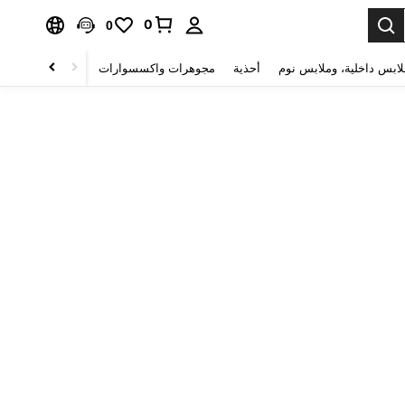
0
0
لابس داخلية، وملابس نوم
أحذية
مجوهرات واكسسوارات
الصحة & الجمال