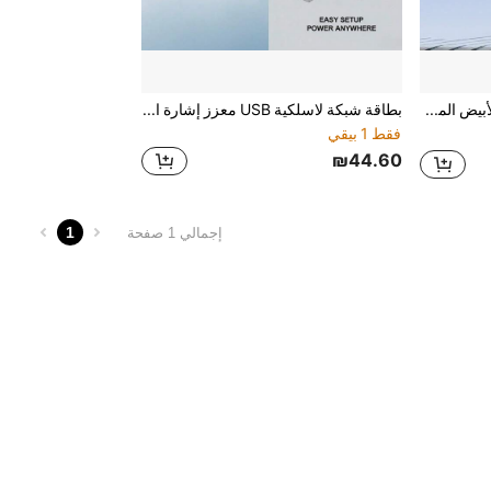
هذا المهايئ الأبيض المدمج لشبكة الواي فاي 5G له تصميم أسطواني، ويدعم نطاقات تردد متعددة (B1/B3/B5/B7/B8/B20/B38/B39/B40/B41)، ويعمل عبر منفذ USB، ويدعم وضعي بطاقة SIM/النطاق العريض - وهو حل مثالي للإنترنت المنزلي.
بطاقة شبكة لاسلكية USB معزز إشارة الشبكة. مكبر إشارة WiFi، موسع إشارة WiFi، مكرر شبكة لاسلكية، مصمم لاختراق الجدران، مكبر إشارة عن بعد مع منفذ إيثرنت، إعداد بلمسة واحدة، نقطة وصول، يدعم Alexa (مكرر أبيض ذو 4 هوائيات)
فقط 1 بيقي
₪44.60
1
إجمالي 1 صفحة