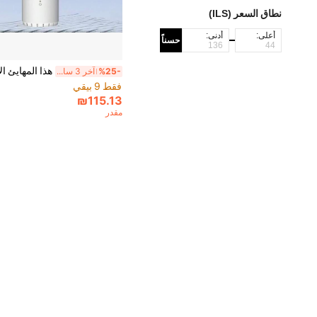
نطاق السعر (ILS)
أعلى:
أدنى:
حسناً
%25-
آخر 3 ساعة أيام
فقط 9 بيقي
₪115.13
مقدر