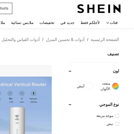
horts
 navigate search
فئات
لأجلكم فقط
جديد في
تخفيضات
ملابس نسائية
ملا
الصفحة الرئيسية
أدوات & تحسين المنزل
أدوات القياس والتحليل
/
/
تصنيف
لون
متعدد
أبيض
الألوان
نوع الموجي
موجة مربعة
نبض