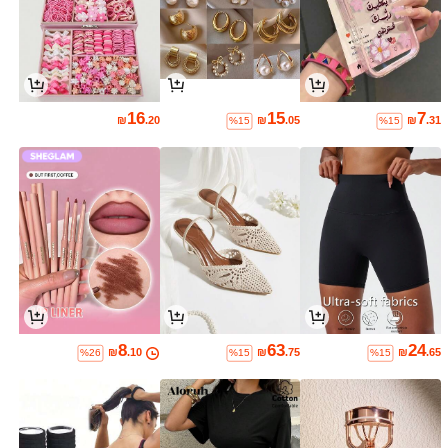
16
15
7
₪
.20
₪
.05
₪
.31
%15
%15
8
63
24
₪
.10
₪
.75
₪
.65
%26
%15
%15