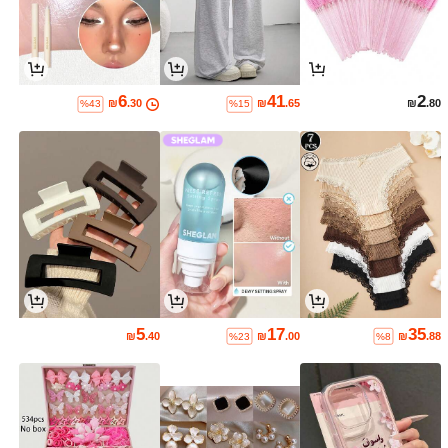
6
41
2
₪
.30
₪
.65
₪
.80
%43
%15
5
17
35
₪
.40
₪
.00
₪
.88
%23
%8