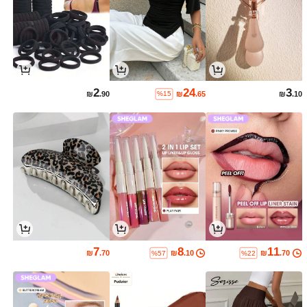
2
24
3
₪
.90
₪
.65
₪
.10
%15
7
8
11
₪
.70
₪
.10
₪
.70
%57
%22