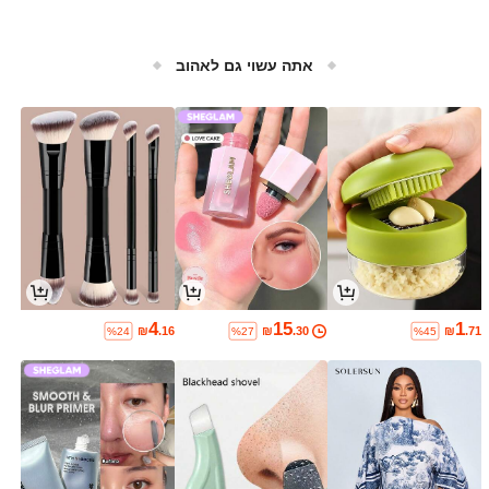
אתה עשוי גם לאהוב
4
15
1
₪
.16
₪
.30
₪
.71
%24
%27
%45