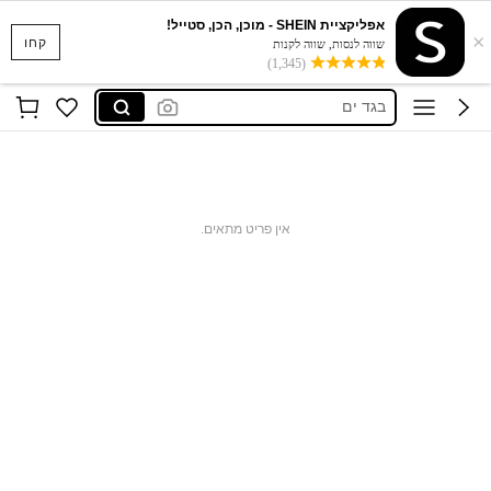
אפליקציית SHEIN - מוכן, הכן, סטייל!
×
סקוישים
קחו
שווה לנסות, שווה לקנות
(1,345)
anewsta שמלות
בגד ים
חצאיות
חולצות נשים
סקוישים
אין פריט מתאים.
anewsta שמלות