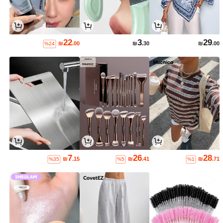
22
3
29
₪
.00
₪
.30
₪
.00
%24
7
26
28
₪
.15
₪
.41
₪
.71
%35
%5
%1