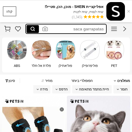
remédio para carrapato para cachorro
אפליקציית SHEIN - מוכן, הכן, סטייל!
×
воск для лап собак
קחו
שווה לנסות, שווה לקנות
(1,345)
aplicador de remédio de cachorro
saca garrapatas
jeringa para veterinaria
remédio para carrapato para cachorro
воск для лап собак
PET
פוליפרופילן
פוליאתילן
פלדת אל-חלד
ABS
ח
מומלצים
הפופולרי ביותר
מחיר
סינון
חומר
חיית מחמד מתאימה
הדפס
מידה