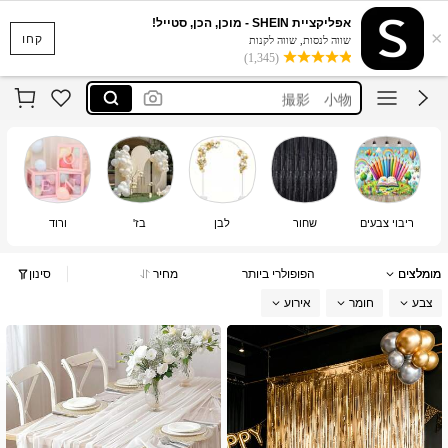
אפליקציית SHEIN - מוכן, הכן, סטייל!
×
写真撮影 小物
קחו
שווה לנסות, שווה לקנות
(1,345)
party accessories
撮影 小物
backdrop
タペストリー 大判
写真撮影 小物
party accessories
ריבוי צבעים
שחור
לבן
בז'
ורוד
מומלצים
הפופולרי ביותר
מחיר
סינון
צבע
חומר
אירוע