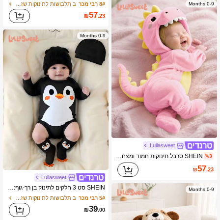
8# רבי מכר
ב תלבושות לתינוקות שזה עתה נולדו
0-9 Months
57
₪
.23
0-9 Months
Lullasweet
SHEIN סרבל תינוקות חמוד ומצחיק בצורת דינוזאור תלת מימדי עם שרוולים ארוכים ומכנסיים
%3
57
₪
.23
Lullasweet
SHEIN סט 3 חלקים לתינוק בן רך-גוף: אוברול שחור עם שרוול ארוך, כובע וכיסוי גרביים, הדפס פינגווין קטן חמוד בסגנון קריקטורה, גרפיקה מצחיקה, תואם למשפחה, לסתו, סתיו
0-9 Months
5# רבי מכר
ב תלבושות לתינוקות שזה עתה נולדו
39
₪
.00