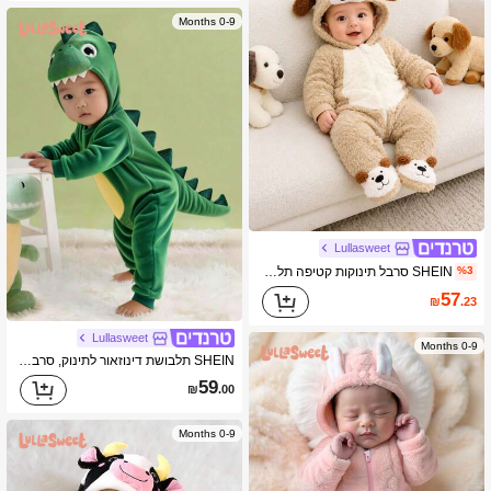
0-9 Months
Lullasweet
SHEIN סרבל תינוקות קטיפה תלת-ממדית עם שרוולים ארוכים וברדס לתינוק עם רגליים
%3
57
₪
.23
Lullasweet
0-9 Months
SHEIN תלבושת דינוזאור לתינוק, סרבל חמוד עם שרוולים ארוכים מבד קטיפה ועם סט כובע דינוזאור רקום בתלת מימד
59
₪
.00
0-9 Months