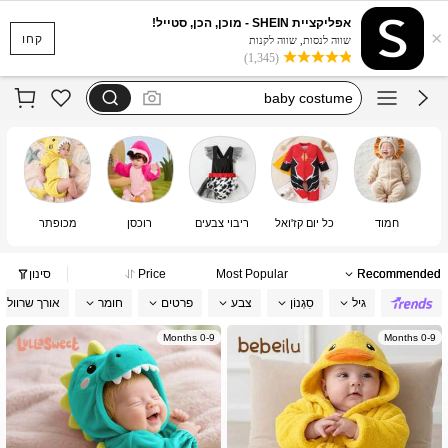
trajecitos de dinosaurio para bebé
אפליקציית SHEIN - מוכן, הכן, סטייל!
×
תחפושות לתינוק
קחו
שווה לנסות, שווה לקנות
(1,345)
baby costume
baby costume girl
زي بقرة اطفال
trajecitos de dinosaurio para bebé
תחפושות לתינוק
חמוד
כל יום קז'ואל
ריבוי צבעים
רוכסן
מכופתר
Recommended
Most Popular
Price
סינון
גיל
סִגְנוֹן
צבע
פרטים
חומר
אורך שרוול
0-9 Months
0-9 Months