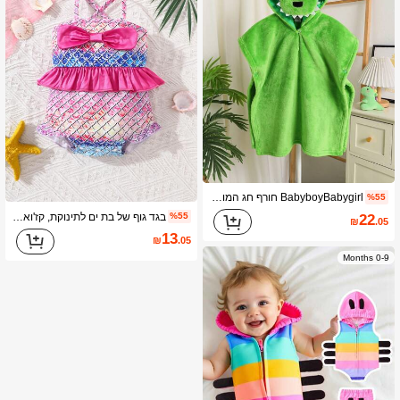
BabyboyBabygirl חורף חג המולד עם ברדס ירוק פלנל ילוד מגבת רחצה עם רקמת דינוזאור, קישוט אנטנות תלת מימד. מושלם להרפתקאות בחוץ, הרפיה ביתית נעימה, משחק פעיל ומראה מסיבה. עובי בינוני, עשוי מבד איכותי, עם דפוס דינוזאור תוסס והתאמה רופפת נוחה. שמור על הקטן שלך חם ומסוגנן בכל הזדמנות במגבת האמבט המקסימה והפונקציונלית הזו.
%55
בגד גוף של בת ים לתינוקת, קז'ואל ואופנתי ללבוש יומיומי
%55
22
₪
.05
13
₪
.05
0-9 Months