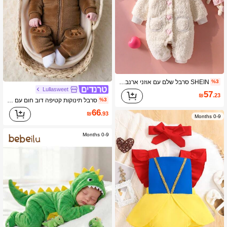
SHEIN סרבל שלם עם אוזני ארנב לתינוק, שרוולים ארוכים ומכנסיים
%3
Lullasweet
57
₪
.23
סרבל תינוקות קטיפה דוב חום עם קפוצ'ון, סרבל פליז עבה, בגדי תינוקות רכים ורפויים חמודים ומצחיקים לשני המינים, מתאים לבנים ולבנות, ללבישה יומיומית או לטיולים, 0-9 חודשים
%3
66
₪
.93
0-9 Months
0-9 Months