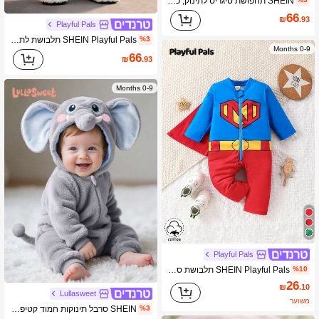
SHEIN תחפושת טיגריס לתינוק, כובע קטיפה חמוד עם רקמה תלת מימדית של טיגריס, סרבל ארוך שרוולים עם זנב, תלבושת חורף לתינוקות
66
₪
.93
Playful Pals
SHEIN Playful Pals תלבושת לתינוקות שזה עתה נולדו בנושא פנדה, סרבל שרוולים ארוכים חמוד וכיפי מבד עבה ורך עם מכנסיים וכובע רקום בתלת מימד, מתאים למסיבות, התכנסויות, ימי הולדת, צילומים, פארקי שעשועים, גני חיות, פעילויות חוץ, רך ונוח לסתיו/חורף, מתאים לתינוקות שזה עתה נולדו
%3
0-9 Months
66
₪
.93
0-9 Months
Playful Pals
SHEIN Playful Pals תלבושת סרבל עם שרוולים ארוכים עם רוכסן לתינוק
%10
26
₪
.10
Lullasweet
משוער
SHEIN סרבל תינוקות חמוד קטיפה תלת מימד עם אוזני דוב וצווארון שרוולים ארוכים
%3