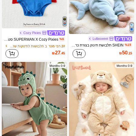
Cozy Pixies
Lullasweet
SUPERMAN X Cozy Pixies סט של 2 חלקים בגד גוף לתינוק בן יומו עם צווארון עגול וצווארון קצר עם שרוולים קצרים
%5
SHEIN תלבושת תינוק בצורת כריש, כובע תלת מימדי קטיפה חמוד בצורת כריש, פנים כריש רקומות, סרבל עם שרוולים ארוכים לתינוק
%15
2# רבי מכר
ב תלבושות לתינוקות שזה עתה נולדו
27
50
₪
.45
₪
.15
0-9 Months
0-9 Months