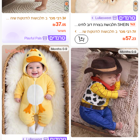
Lullasweet
3# רבי מכר
ב תלבושות לתינוקות שזה עתה נולדו
37
SHEIN תלבושת בצורת דוב לתינוק, כוללת כובע דוב חמוד בצורת תלת מימד, סרבל עם קפוצ'ון אוזני דוב ושרוולים ארוכים ומכנסיים
%3
₪
.05
משוער
7# רבי מכר
ב תלבושות לתינוקות שזה עתה נולדו
57
Playful Pals
₪
.23
0-9 Months
0-9 Months
Lullasweet