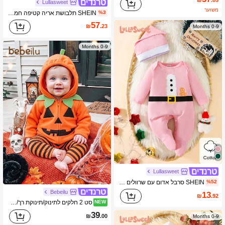
Lullasweet
משוער
SHEIN תלבושת אריה קטיפה חמודה לתינוק, כוללת כובע עם קפוצ'ון, סרבל ארוך עם רוכסן
%3
57
₪
.23
0-9 Months
0-9 Months
Lullasweet
SHEIN סרבל אדום עם שרוולים ארוכים לתינוק זכר, כיסוי רגליים וכובע באותו צבע, מתאים לצילומים בחוץ
%52
Bebeilu
13
₪
.92
סט 2 חלקים לתינוק/תינוקת רך/ה להלווין: רומפר עם קפוצ'ון כתום חמוד ומכנסיים מפוסים
NEW
39
₪
.00
0-9 Months