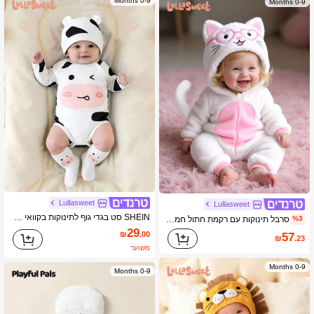
0-9 Months
0-9 Months
Lullasweet
Lullasweet
SHEIN סט בגדי גוף לתינוקות בקוואי בעיצוב פרה עם עיטור קריצה ולשון בחוץ, כובע גרביים בנקודות, שחור-לבן, תואם לאחים, תסבכת תינוק חמודה לסתיו
סרבל תינוקות עם רקמת חתול חמודה בתלת מימד בפלאש עם שרוולים ארוכים
%3
29
₪
.00
57
₪
.23
משוער
0-9 Months
0-9 Months