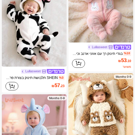
Lullasweet
בגדי תינוק רך עם אוזני ארנב וכיסוי ראש, אוברול רך ופרוותי, בגד ג'מפסוי לתינוקות 0-9 חודשים, חורף, קאוואי, אדום עם נקודות, בגדי סתיו תואמים לאחים
%10
53
₪
.10
משוער
Lullasweet
0-9 Months
SHEIN תלבושת תינוק בצורת פרה לתינוק, כובע רקום תלת מימדי חמוד, סרבל ארוך שרוולים קטיפה עם מכנסיים ארוכים, סט בגדי תינוקות
%3
57
₪
.23
0-9 Months