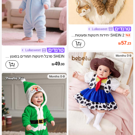
Lullasweet
SHEIN 2 יחידות תינוקות ופעוטות עם קפוצ'ון, סט סווטשירט רך וקטיפה
%3
57
₪
.23
Lullasweet
0-9 Months
SHEIN סרבל תינוקות חמודים בסגנון פילים קטיפה עם אוזניים ואף, סרבל ארוך שרוולים רך
49
₪
.00
0-9 Months