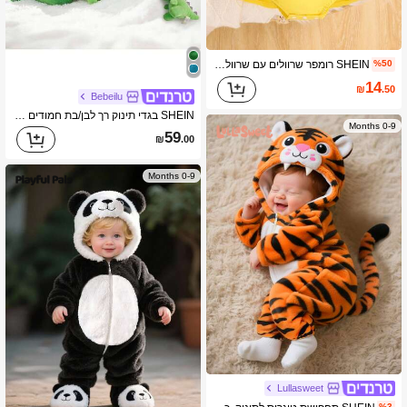
SHEIN רומפר שרוולים עם שרוולים בצבע קולורבלוק לתינוקות עם תחרה פרחונית וחמודה
%50
14
₪
.50
Bebeilu
SHEIN בגדי תינוק רך לבן/בת חמודים לסתיו/חורף, רומפר שלם עם קפוצ'ון, פרוותי, בעיצוב צבעים חסומים ודמויות קרטון
0-9 Months
59
₪
.00
0-9 Months
Lullasweet
%3