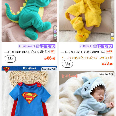
9
Lullasweet
Bebeilu
בגדי תינוק בן/בת רך עם דפוס ברווז קריקטורה תלת-ממדי: פליז עבה עם קפוצ'ון, שרוול ארוך וסגירת קשירה מקדימה, סגנון לסתיו וחורף
SHEIN סרבל תינוקות חמוד ורך בצורת דינוזאור תלת-ממד, שרוולים ארוכים ומכנסיים
%3
%15
66
1# רבי מכר
ב תלבושות לתינוקות שזה עתה נולדו
₪
.93
33
₪
.15
0-9 Months
0-9 Months