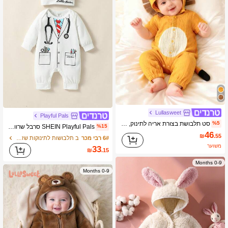
Lullasweet
Playful Pals
סט תלבושת בצורת אריה לתינוק, אוברול קצר עם מכנסיים וכובע תואם
%5
SHEIN Playful Pals סרבל שרוולים ארוכים עם כובע רקום, תחפושת מיני דוקטור לתינוק, ליומיום, קז'ואל, מסיבה, סתיו
%15
46
₪
.55
6# רבי מכר
ב תלבושות לתינוקות שזה עתה נולדו
משוער
33
₪
.15
0-9 Months
0-9 Months