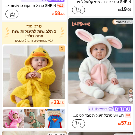
SHEIN סט בגדים יומיומי קז'ואל לתינוק רך: חולצה עם צווארון עגול ושרוול ארוך בדוגמת משבצות, וסט בדפוס פרה, צעיף ומכנסיים
SHEIN סרבל תינוקות סתיו/חורף עם קפוצ'ון מעובה, ביגוד חיצוני בעיצוב ברווז חמוד
%15
19
₪
.00
58
₪
.65
0-9 Months
רבי מכר
ב תלבושות לתינוקות שזה
עתה נולדו
1k+ משתמשים נתנו 5 כוכבים
1
33
₪
.15
Lullasweet
4
3
2
SHEIN סרבל תינוקות מבד קטיפה עם קפוצ'ון אוזני ארנבת תלת מימדיות חמודות, מכנסיים ארוכים עם שרוולים ארוכים לחורף לילדים
%3
57
₪
.23