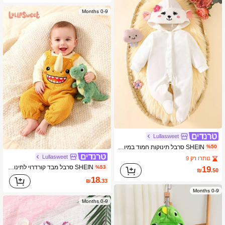
0-9 Months
Lullasweet
SHEIN סרבל תינוקות חמוד במיוחד לתינוק בן יומו, מבד רך, סרבל תינוקות מקסים עם מרקם רך, קישוטי פרחים + אביזרים חמודים, תלבושת לתינוקת שנראית כמו תינוקת מהלכת
%50
Lullasweet
נותרו רק 9
SHEIN סרבל מבד קורדרוי לתינוק, מכנסיים ארוכים, חולצת טריקו עם שרוולים ארוכים, כובע חמוד בצורת דרקון תלת-ממדי, סט תלת חלקים
%53
19
₪
.50
18
₪
.33
0-9 Months
0-9 Months