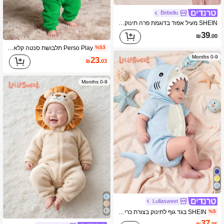
Bebeilu
SHEIN מעיל אפוד בדוגמת פרה תינוק שזה עתה נולד, תלבושת שמלת שרוול קצר בועה מודפסת מצוירת, סגנון קז'ואל חמוד
39
₪
.00
Perso Play תלבושת סנטה קלאוס לתינוק, אוברול עם שרוולים ארוכים ומכנסיים, תחפושת חג המולד
%53
0-9 Months
23
₪
.03
0-9 Months
Lullasweet
SHEIN בגד גוף לתינוק בצורת כריש עם רקמה תלת-ממדית, רובר קצר עם קפוצ'ון
%5
37
₪
.05