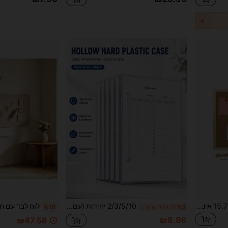
1/2 לוח שעם עם מסגרת עץ, 15.75 אינץ' X 11.8 אינץ', לוח הודעות עם מסמרים, לקיר, מסגרת עץ, מתאים למשרד, בית וקירות בית ספר (כולל מסמרים, ברגי לולאה, חבלים, ברגים) ציוד לבית ספר, חזרה לבית הספר, לוח הודעות, לוח חזון
2/3/5/10 יחידות (עם דבק) מעמד תצוגה שקוף חלול מאקרילי לתכנון לוח זמנים ורשימת מטלות, מסגרת לוח משימות A4 רב-פעמי למחיקה יבשה, עיטור שולחני אסתטי, מתאים לעיצוב חדר וארגון לוקר בית ספר
%3
3 ימים אחרונים
%10
₪8.96
₪47.58