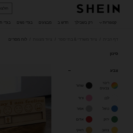
חולצו
 navigate search
קטגוריות
רק בשבילך
חדש ב
מבצעים
בגדי נשים
בגדי ח
דף הבית
ציוד משרדי & בתי ספר
ציוד מצגות
לוח מסרים
/
/
/
סינון
צבע
ריבוי
שחור
צבעים
לבן
ורוד
כחול
אפור
ירוק
אדום
צהוב
חאקי