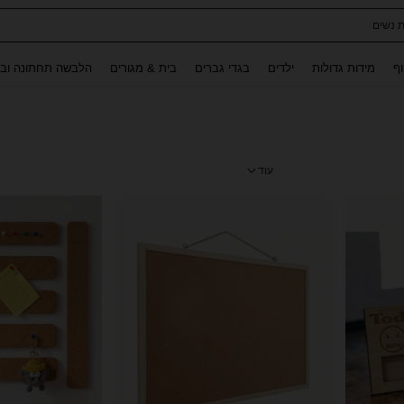
ת נשים
Use up and down arrow keys to חיפוש אחרון and לחפש ולמצוא. Press Enter to select.
וף
מידות גדולות
ילדים
בגדי גברים
בית & מגורים
הלבשה תחתונה ובג
עוד