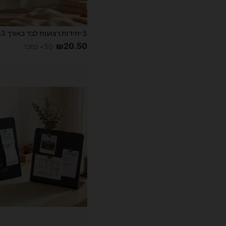
₪20.50
50+ נמכר