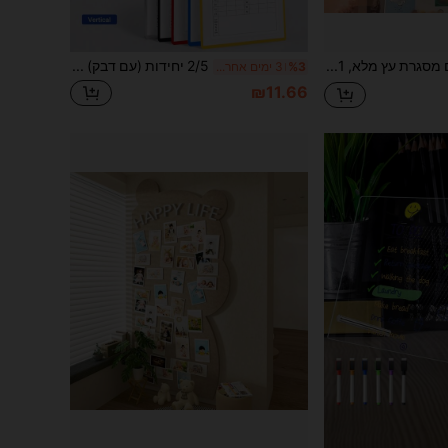
לוח שעם רך מעץ עם מסגרת עץ מלא, 1 יחידה, לוח פנקס חד-צדדי למשרד ולבית, לוח שעם לתלייה על הקיר לתמונות והערות, לוח דקירה, לוח חזון, לחזרה לבית הספר
2/5 יחידות (עם דבק) מעמד תצוגה שקוף חלול מאקרילי לתכנון לוח זמנים ורשימת מטלות, מסגרת לוח משימות A4 רב-פעמי למחיקה יבשה, עיצוב שולחני אסתטי לקישוט החדר ואחסון בלוקר בית הספר
%3
3 ימים אחרונים
₪11.66