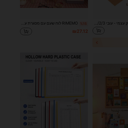
גליל שטיח שעם דביק עצמי - עובי 1/2/3 מ"מ, ריפוד עץ מורכב למדפים, מחזיקים ומדפי אחסון - לוח שעם חום טבעי לארגון הבית והמשרד, לוח שעם, לוח דקירות, לוח חזון, חזרה לבית הספר
RIMEMO לוח שעם עם מסגרת עץ, לוח הודעות 30x40 ס"מ לקירות, מסגרת בגימור עץ, לוח שעם לתלייה על הקיר למשרד, בית ובית ספר (דبابוסים, ברגי עין, חבל, ברגים), לוח חזון, חזרה לבית הספר
%15
₪27.12