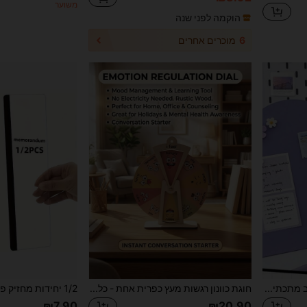
משוער
הוקמה לפני שנה
6
מוכרים אחרים
לוח מגנטי שולחני זה כולל עיצוב מתכתי מסוגנן ומשמש כמשטח אנכי אידיאלי לרישום הערות לשימוש ביתי או משרדי. מושלם לשמירה על סדר בתזכורות ורשימות.
חוגת כוונון רגשות מעץ כפרית אחת - כלי לניהול רגשות אקספרסיבי ולוח תצוגה שולחני - ללא צורך בחשמל, מתאים לחדר שינה/בית - עיצוב חג עונתי (ליל כל הקדושים/חג ההודיה/יוני), קידום מודעות לבריאות הנפש, שילוט למשרד פסיכולוגי, כלי למידה רגשית, עיצוב פתיחת שיחה, לוח שעם, לוח הודעות, לוח חזון
₪7.90
₪20.90