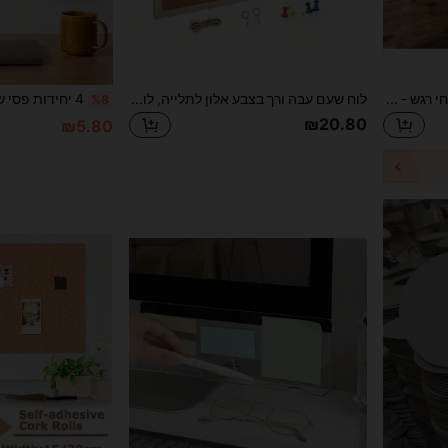
לוח מצב רוח מעץ אחד עם אריחי רגש - "איך אני מרגיש היום" 2025 אמנות שולחן עבודה אינטראקטיבית | : מודעות לבריאות הנפש, עיצוב משרדי בוהו, מתנות, ציוד לבית הספר, חזרה לבית הספר, לוח שעם, לוח הודעות, לוח חזון
לוח שעם עבה ורך בצבע אלון לתלייה, לוח הודעות רב-תכליתי עם חבל קנאב לתצוגת תמונות ופתקים, מתאים למשרד, בית, מעונות, עמיד ללא עיוות, לעונת החזרה ללימודים
%8
₪20.80
₪5.80