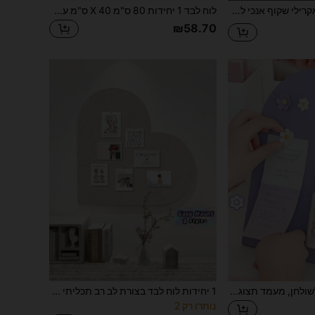
לוח תזכירים אקרילי שקוף אנכי לתכנון שבועי וחודשי, סט רב פעמי ומחיק (עם 6 עטי לוח לבן בצבעים אקראי, הלוח השחור מגיע עם 2 עטי לוח לבן כפי שמוצג בתמונה) חזרה לבית הספר, לוח שעם, לוח הודעות, לוח חזון
לוח לבד 1 יחידות 80 ס"מ X 40 ס"מ עם עיצוב דוב חמוד, קישוט קיר לבד, לוח תצוגה יצירתי לתמונות, לוח שעם רך לסלון, משרד, לוח עיצוב דביק ללא קידוח (מגיע עם סיכות דחיפה), ציוד לבית ספר, חזרה לבית הספר, לוח הודעות, לוח חזון
₪58.70
1 יחידה לוח מגנטי לשולחן, מעמד תצוגה יצירתי להודעות, פנקס הודעות ביתי, עיצוב קיר תמונות מגנטי, לוח מחיק מתכתי לשולחן, מתאים ללוח הודעות לתחנת עבודה במשרד, עיצוב שולחן, חזרה לבית הספר
1 יחידות לוח לבד בצורת לב רב תכליתי למשרד ביתי קיר תמונה לוח תזכיר לוח שעם לוח פין לוח חזון עם גיבוי דביק קל משקל נייד לשימוש יומיומי
נותרו רק 2