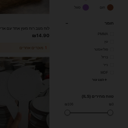
חום
סגול
חומר
PMMA
₪14.90
עץ
1
מוכרים אחרים
פוליאסטר
ברזל
נייר
MDF
הצג עור
טווח מחירים (ILS)
₪
106
₪
3