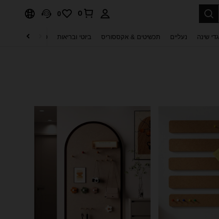
0
0
די שינה
נעליים
תכשיטים & אקססוריס
ביוטי ובריאות
טקסטיל לבית
ט