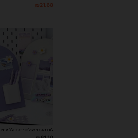
₪21.68
₪61.10