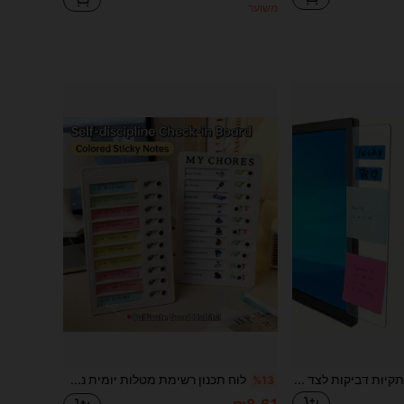
משוער
1/2 יחידות מחזיק פתקיות דביקות לצד המסך, מדף אחסון פתקיים דביק לצד מסך המחשב, אביזר לשולחן המשרד, חזרה לבית הספר
לוח תכנון רשימת מטלות יומית נשלף 1 יחידה, מעקב משמעת עצמית רב-פעמי, לוח משימות יומי DIY נתיק, מתאים לבית הספר, לבית או למשרד, חזרה ללימודים
%13