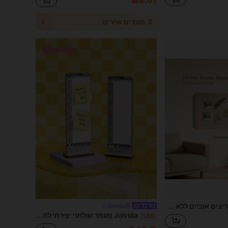
₪8.61
3
מוכרים אחרים
לוח לבד עם חריצים אנכיים ללא קידוח: מושלם לתצוגת קיר תמונות, פתקי תלמידים, לוחות מודעות למשרד וכיתה. תומך בפתקים, תמונות, פוסטרים ועיצוב DIY. אידיאלי לשימוש רב-סצנרי
Joivida
Joivida מעמד שולחני יצירתי להודעות, לוח הודעות כיפי ומחזיק פתקיות דביקות לרשימות מטלות, תזכורות, תמונות, הערות, שולחן עבודה, משרד ביתי, חדר שינה, חדר לימוד, תכנון יומי, יום הולדת, חג ומתנה מקורית
%50