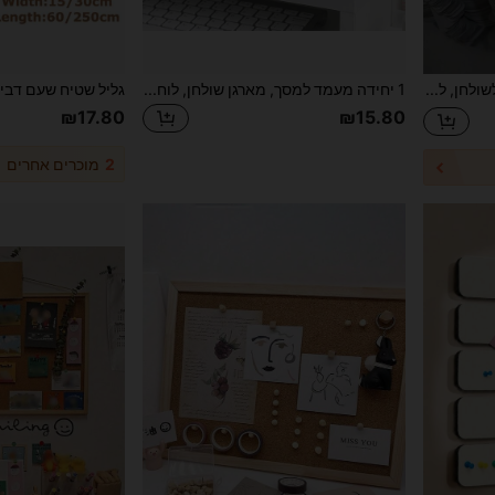
סט של 10 לוחות מחיקה לשולחן, לוחות לבנים דו-צדדיים ניתנים לשימוש חוזר, לוח כתיבה נייד עם ידית, לוח הודעות וגרפיטי ביתי רב-שימושי, לוח לבן למחיקה קל לנשיאה וכתיבה בכיתה
1 יחידה מעמד למסך, מארגן שולחן, לוח פתקים, מחזיק פתקי דבק, אביזר שולחן מינימליסטי לציוד משרדי, טעינת טלפון, כתיבת פתקים, חזרה לבית הספר
₪17.80
₪15.80
2
מוכרים אחרים