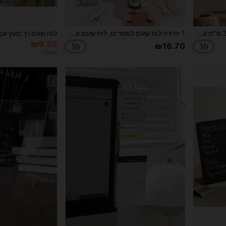
5 יחידות רצועות לבד באורך 33 ס"מ עם נעצים, אין צורך לנקב חורים, רצועות לוח מודעות דביקות, משמשות ללוח מודעות קיר, להדבקת הערות, קישוט הבית, תזכירי לימוד, מתנות יום הולדת
1 יחידה לוח שעם למסרים, לוח שעם עם מסגרת אלון, לוח דקורטיבי למשרד ולבית, לוח הודעות או לוח חזון לבית ולבית הספר, עיצוב בית, עיצוב כיתה לחזרה לבית הספר, ציוד בית ספר
₪9.20
₪16.70
משוער