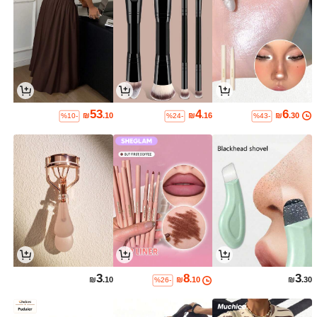
53
4
6
₪
.10
₪
.16
₪
.30
%10-
%24-
%43-
3
8
3
₪
.10
₪
.10
₪
.30
%26-