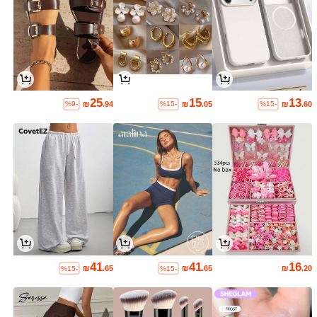
25
15
13
₪
.94
₪
.05
₪
.60
%9-
%15-
%15-
41
41
16
₪
.65
₪
.65
₪
.20
%15-
%15-