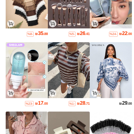
35
26
22
₪
.88
₪
.41
₪
.00
%8-
%5-
%24-
17
28
29
₪
.00
₪
.71
₪
.00
%23-
%1-