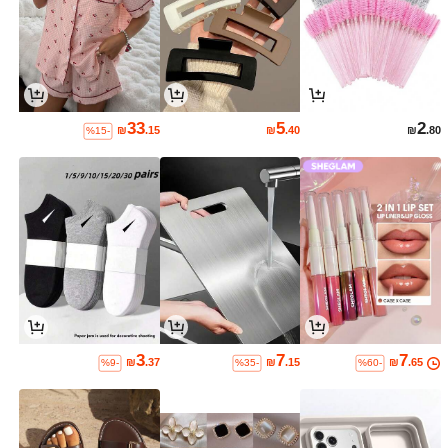
33
5
2
₪
.15
₪
.40
₪
.80
%15-
3
7
7
₪
.37
₪
.15
₪
.65
%9-
%35-
%60-