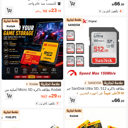
ع قارئ، بطاقة ذاكرة TF فلاش U1 C10
66
6GB، 32GB، 64GB، 128GB، 256GB ب
تأسست منذ عام واحد
₪
.30
A1 V10 بسعة 128 جيجابايت 256 جيجابا
طاقة TF، فئة 10 (C10) & فئة سرعة U
23
يت 512 جيجابايت 1 تيرابايت 1.5 تيراباي
HS 3 (U3) – دعم عالي السرعة لفيديو 4
.75
₪
%5
مقدر
4
بائعين آخرين
ت 64 جيجابايت 32 جيجابايت، بطاقة ميك
K & نقل البيانات السريع، مناسبة لكاميرا
رو إس دي عالية السرعة، بطاقة ميني إ
ت الحركة، الطائرات بدون طيار، الهوات
س دي للهواتف والكاميرات والشاشات وا
ف، إلخ.
لطائرات بدون طيار وغيرها
SANDISK
Kodak
بطاقة ذاكرة SanDisk Ultra SD، 512 جي
Kodak بطاقة ذاكرة Micro SD أصلية من
جابايت/256 جيجابايت/128 جيجابايت/64
8# الأعلى تقييماً
في أجهزة التخزين
كوداك 32GB 64GB 128GB عالية السر
29
جيجابايت/32 جيجابايت، متوافقة مع الكامي
%17
₪
.63
عة MicroSDXC TF مع محول SD، Clas
66
را والفيديو الرقمي والكاميرا DSLR، الط
₪
.20
s 10 U3 V30 A1 حتى 100MB/S، بطاقة
7
بائعين آخرين
راز C10 U1، بسرعة قصوى تصل إلى 15
ذاكرة فيديو 4K، مناسبة للهواتف الذكية وا
0 ميجابايت/الثانية
لكاميرات وأجهزة الألعاب وكاميرات الحر
كة وكاميرات الأمان