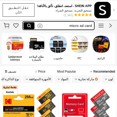
tf card
SHEIN APP - استعد، انطلق، تألق بالأناقة!
حمّل التطبيق
×
記憶卡
تستحق التجربة، تستحق الشراء
الآن
(1,345)
micro sd card
microsd
ذاكرة بطاقة sd
tf card
記憶卡
نظام الملاحة
Цифровая
الراتنج
PC
حاسوب
الس
بالسيارة
камера
Recommended
Most Popular
Price
تصنيف
لون
ماركة تجارية
المواد
الأجهزة المتوافقة
نوع الذاكرة الف