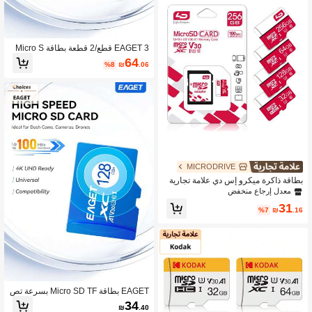
EAGET 3 قطع/2 قطعة بطاقة Micro S
D A1 U3 V30 سعة 32GB 64GB 128G
64
%8
₪
.06
B 256GB عالية السرعة 100MB/S بطاق
ة ذاكرة TF تسجيل 4K UHD لطائرة بدو
ن طيار وكاميرا السيارة وكاميرا المراقبة
MICRODRIVE
بطاقة ذاكرة ميكرو إس دي علامة تجارية
LD باللونين الأحمر والأبيض 16 جيجابايت,
معدل إرجاع منخفض
32 جيجابايت, 64 جيجابايت, 128 جيجاباي
31
ت, 256 جيجابايت بفئة 10 ودرجة u3 مع م
%7
₪
.16
حول بطاقة إس دي
EAGET بطاقة Micro SD TF بسرعة تص
ل إلى 100MB/S A1 U3 V30 تخزين عال
34
₪
.40
ي السرعة 32GB 64GB 128GB تسجيل