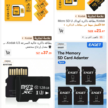
Kodak
Kodak بطاقة ذاكرة كوداك Micro SD U
3 V30 Class10 بسعة 16GB/32GB/64
9# الأفضل مبيعا
في بطاقات الذاكرة
GB/128GB، بطاقة تخزين عالية السرعة،
21
مع محول بطاقة، مناسبة للكاميرا وDSL
%28
₪
.67
R والمراقبة والسيارة والهاتف الذكي
11
بائعين آخرين
Kodak
بطاقة ذاكرة عالية السرعة Kodak U3، ب
طاقة فلاش TF بسعة 32 جيجابايت/64 جي
معدل إرجاع منخفض
جابايت/128 جيجابايت/256 جيجابايت بطا
37
قة ميكرو SD، متوافقة مع الهواتف والكمب
%7
₪
.39
يوتر والسماعات والكاميرات عالية الدقة
والألعاب المحمولة PSP، مع محول SD