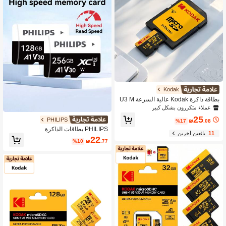
Kodak
بطاقة ذاكرة Kodak عالية السرعة U3 M
icro TF مع محول SD بسعات 16GB 32
عملاء متكررون بشكل كبير
GB 64GB 128GB 256GB UHS-I عالية
25
PHILIPS
الأداء
%17
₪
.08
PHILIPS بطاقات الذاكرة
11
بائعين آخرين
22
%10
₪
.77