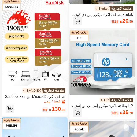
المكتبي
Kodak
Kodak بطاقة ذاكرة ميكرو إس دي كودك
الأصلية 128 جيجابايت، 64 جيجابايت، 32
20
%18
₪
.50
جيجابايت، 16 جيجابايت، بطاقة ذاكرة فلا
ش A1 V30 U3 بسرعة 100 ميجابايت/الث
انية، بطاقة TF مع محول بطاقة SD
SANDISK
بطاقة ذاكرة MicroSD من Sandisk Extr
HP
eme أصلية A2 U3 V30 MicroSD UHS-
فقط 7 بيقي
I بطاقة ذاكرة فلاش 4K
HP بطاقة ذاكرة ميكرو إس دي من إتش ب
130
%5
₪
.44
ي 128 جيجابايت، 64 جيجابايت، 32 جيجاب
35
%21
₪
.79
ايت بطاقة فلاش TF الفئة 10 U1، مناسب
ة للأجهزة اللوحية والهواتف الذكية والكامي
رات