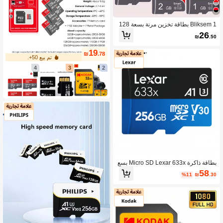
Bliksem 1 بطاقة تخزين مرنة بسعة 128
جيجابايت/64 جيجابايت/32 جيجابايت/16
26
₪
.50
جيجابايت/8 جيجابايت/4 جيجابايت مع محو
ل، توسيع ذاكرة مثالي للهواتف الذكية العا
19
ملة بنظام أندرويد والكاميرات الرقمية وأج
₪
.78
تم بيع 50+.
هزة الصوت للسيارات والوحدات المحمول
ة
4
3
2
بطاقة ذاكرة Micro SD Lexar 633x بسع
ة 32GB 64GB 128GB 256GB 512GB
58
%11
₪
.30
U3 V30 A1 بسرعة تصل إلى 100MB/S
4K عالية السرعة للكاميرا والطائرة بدون
طيار وكاميرا الحركة وكاميرا السيارة وأج
هزة الألعاب