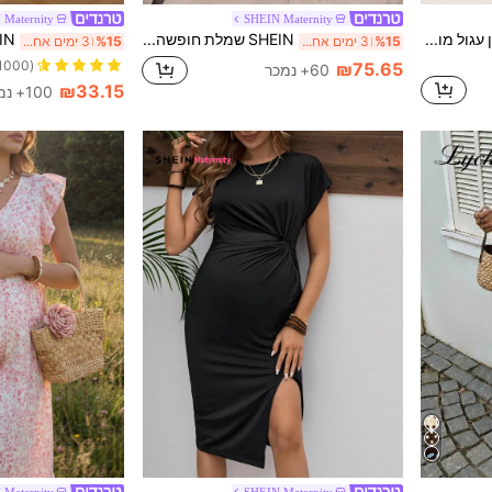
 Maternity
SHEIN Maternity
SHEIN שמלת הריון עם צווארון עגול מותן פשוט לנשים בהריון
SHEIN שמלת חופשה קז'ואלית להריון בצבע אחיד עם קפלים
%15
3 ימים אחרונים
%15
3 ימים אחרונים
(1000+)
₪75.65
60+ נמכר
₪33.15
100+ נמכר
 Maternity
SHEIN Maternity