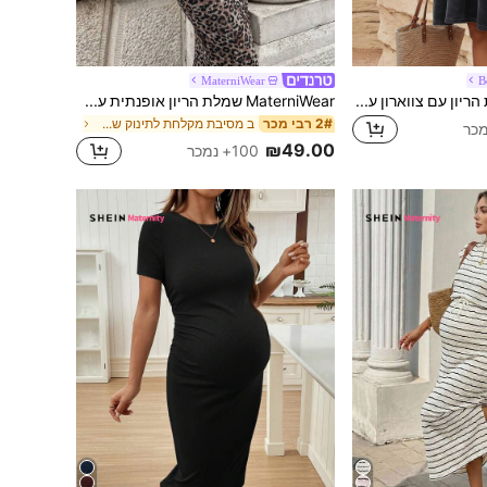
MaterniWear
B
Boho Mama שמלת הריון עם צווארון עגול ושרוולים קצרים
MaterniWear שמלת הריון אופנתית עם הדפס נמר לקיץ
ב מסיבת מקלחת לתינוק שמלות הריון
2# רבי מכר
₪49.00
100+ נמכר