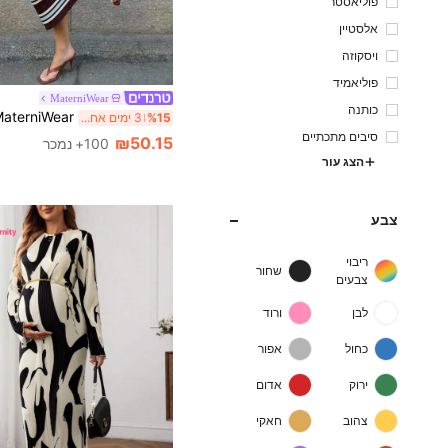
פוליאסטר
אלסטיין
ויסקוזה
פוליאמיד
MaterniWear
כותנה
%15
3 ימים אחרונים
סיבים מתכתיים
₪50.15
100+ נמכר
הצג עור
צבע
ריבוי
שחור
צבעים
לבן
ורוד
כחול
אפור
ירוק
אדום
צהוב
חאקי