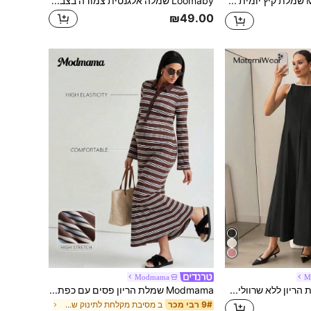
MaterniWear שמלת קיץ יומית קז'ואל מקריסות בצבע אחיד לנשים בהריון
Loomaby שמלה אלגנטית צמודה בצבע אחיד עם כתפיים פתוחות להריון
₪49.00
Modmama
M
MaterniWear שמלת הריון ללא שרוולים עם צווארון עגול וגזרה מנוגדת
Modmama שמלת הריון פסים עם כפתורים וחצי פתח שרוול ארוך בסגנון יומיומי
ב מסיבת מקלחת לתינוק שמלות הריון
9# רבי מכר