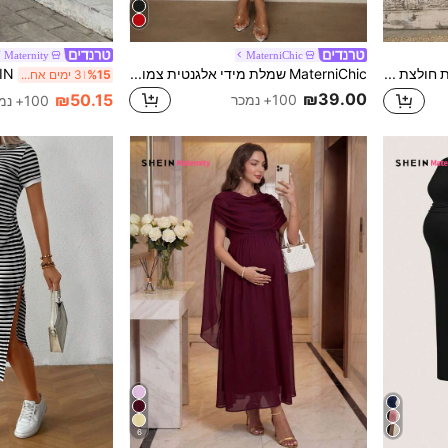
 Maternity
MaterniChic
SHEIN שמלת חולצת פסים קז'ואל להריון
MaterniChic שמלת מידי אלגנטית צמודה בצבע אחיד להריון עם קפלים
%15
3 ימים אחרונים
₪39.00
₪50.15
100+ נמכר
100+ נמכר
6