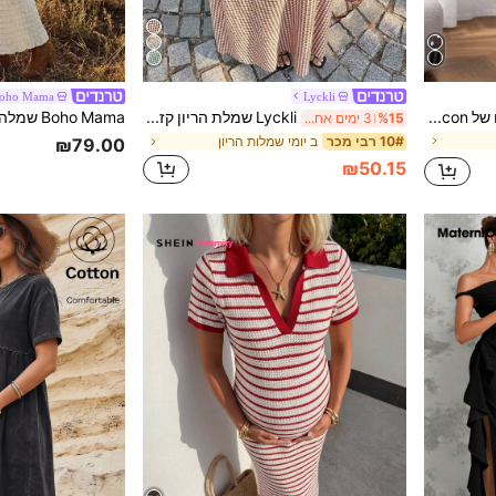
oho Mama
Lyckli
SHEIN שמלת שרוולים ארוכים של Bodycon בהדפס גרפי ללידה גבוה עם חגורה
Lyckli שמלת הריון קז'ואל ללא שרוולים עם קשר על הכתף בדוגמת משבצות
%15
3 ימים אחרונים
ב יומי שמלות הריון
10# רבי מכר
₪79.00
₪50.15