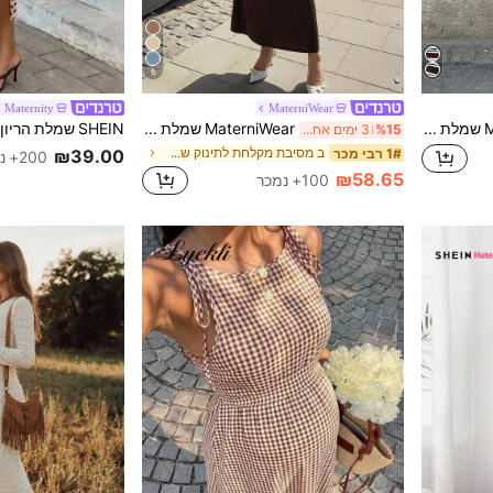
6
 Maternity
MaterniWear
MaterniWear שמלת קיץ עם הדפס פסים לנשים בהריון, שרוולים קצרים
MaterniWear שמלת הריון ארוכה ואלגנטית בצבע אחיד עם שרוולים קצרים
%15
3 ימים אחרונים
ב מסיבת מקלחת לתינוק שמלות הריון
1# רבי מכר
₪39.00
200+ נמכר
₪58.65
100+ נמכר