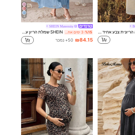
4
SHEIN Maternity
B
Boho Mama שמלה הריונית צבע אחיד צווארון עגול שרוול ארוך טקסטורה גזרה צמודה אלגנטית יומיומית לצילומים הריונית לבן קיץ סתיו
SHEIN שמלת הריון עם צווארון עגול בצבע אחיד ואלגנטית עם שרוולים ארוכים
%15
3 ימים אחרונים
₪84.15
50+ נמכר