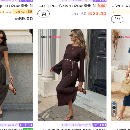
Lyckli שמלת טיוב אלגנטית להריון עם הדפס נקודות לקיץ
SHEIN שמלה מפוצלת באורך צוואר וברכיים של נשים בהריון צמודות ליולדות
%40
ב בוהו ש
3# רבי מכר
₪23.40
50+ נמכר
₪59.00
5
aterniWear
SHEIN Maternity