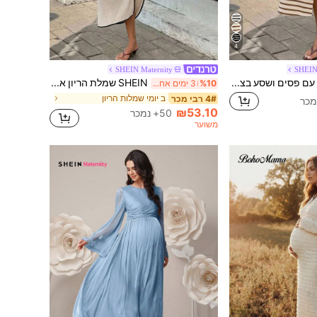
4
SHEIN Maternity
SHEIN
SHEIN שמלת הריון עם פסים ושסע בצד ללא שרוולים
SHEIN שמלת הריון אביב/קיץ עם עיטור ניגודי ופתח, מתאימה לחוף, חופשה, חג, מסיבת יום הולדת, בייבי שاور, גינה, ארוחת ערב רשמית, רחוב, נסיעות, בראנץ', קונצרט מוזיקה כפרית, שדה תעופה
%10
3 ימים אחרונים
ב יומי שמלות הריון
4# רבי מכר
₪53.10
50+ נמכר
משוער