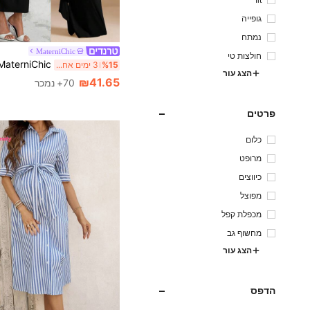
fit
גופייה
נמתח
MaterniChic
חולצות טי
%15
3 ימים אחרונים
הצג עור
₪41.65
70+ נמכר
פרטים
כלום
מרופט
כיווצים
מפוצל
מכפלת קפל
מחשוף גב
הצג עור
הדפס