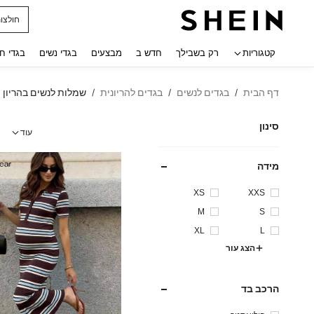
נעלי ג
 navigate search
קטגוריות
רק בשבילך
חדש ב
מבצעים
בגדי נשים
בגדי ח
דף הבית
בגדים לנשים
בגדים להריונית
שמלות לנשים בהריון
/
/
/
סינון
עוד
מידה
XS
XXS
M
S
XL
L
הצג עור
הרכב בד