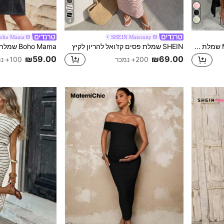
4
oho Mama
SHEIN Maternity
MaterniChic שמלת קיץ להריון אסימטרית בצבע אחיד עם שרוולים, שסע וקפלים בכתפיים
SHEIN שמלת פסים קז'ואל להריון לקיץ
₪59.00
₪69.00
200+ נמכר
100+ נמכר