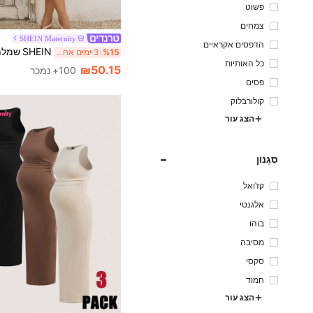
פשוט
צמחים
SHEIN Maternity
הדפסים אקראיים
%15
3 ימים אחרונים
כל האותיות
₪50.15
100+ נמכר
פסים
קולורבלוק
הצג עור
סִגְנוֹן
קז'ואל
אלגנטי
בוהו
מסיבה
סקסי
חמוד
הצג עור