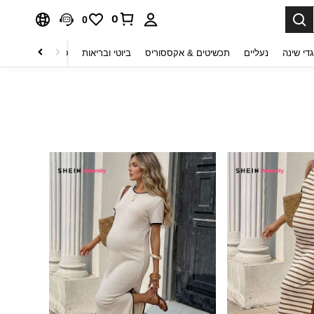
0
0
די שינה
נעליים
תכשיטים & אקססוריס
ביוטי ובריאות
טקסטיל לבית
ט