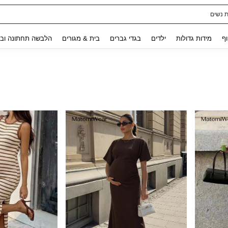
לגלים לילדות
Use up and down arrow keys to חיפוש אחרון and לחפש ולמצוא. Press Enter to select.
וף
מידות גדולות
ילדים
בגדי גברים
בית & מגורים
הלבשה תחתונה ובג