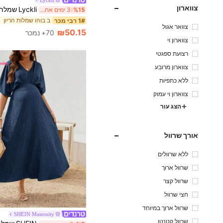
צווארון
%15
3 ימים אחרונים
ב בוהו שמלות הריון
1# רבי מכר
צוואר אגול
₪50.15
70+ נמכר
צווארון וי
רצועת ספגטי
צווארון מרובע
ללא כתפיות
צווארון וי עמוק
הצג עור
אורך שרוול
ללא שרוולים
שרוול ארוך
שרוול קצר
חצי שרוול
שרוול ארוך במיוחד
SHEIN Maternity
שרוול קטנטן