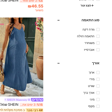
%5
3 ימים אחרונים
₪46.55
הצג עור
משוער
סוג התאמה
גזרה דקה
התאמה רגילה
משוחרר
אוברסייז
אורך
ארוך
מידי
שורט
אורך ברך
מיני
SHEIN Maternity
%15
3 ימים אחרונים
מקסי
4# רבי מכר