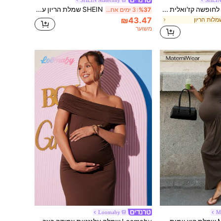
SHEIN שמלת הריון לחופשה קז'ואלית עם הדפס מלא ורוכסן
SHEIN שמלת הריון עם צווארון עגול בצבע אחיד ועם שרוולים ארוכים
%37
3 ימים אחרונים
₪43.47
מלות הריון
משוער
Loomaby
M