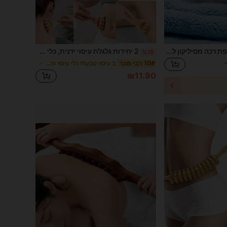
1 מברשת עיסוי קרקפת רכה מסיליקון לשמפו, מעסה ראש ידני לשיער יבש/רטוב (מסולסל/חלק). מתאימה לייבוש, עיצוב, שמפו, התניה ועיסוי. פשוטה ועמידה - ניתן להשתמש במקלחת, בבית, בנסיעות, במעונות, במספרה, בסלון יופי. מסרק כרית אוויר, מסרק שיער, טיפוח שיער, ספא, מסרק להסרת קשרים, כלי עיצוב שיער, ספר, ציוד עיצוב שיער, כלי עיסוי, אביזרי שיער לנשים, כלי אמבטיה, אביזרי שיער לאמבטיה, כלי איפור
2 יחידות גלגלת עיסוי ידנית, כלי עיסוי ארגונומי נייד לכפות רגליים, צוואר, גב וכל הגוף, גלגלת עיסוי מעץ לבית הספר, חזרה לבית הספר, נסיעות, בית, אידיאלי לספא ועיסוי, מתנה למשפחה וחברים
%15
ב עיסוי טבעתי כלי עיסוי והרפיה
10# רבי מכר
₪11.90