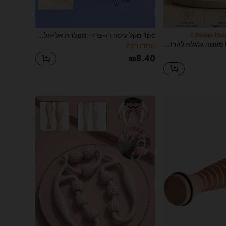
1pc מקל עיסוי דו-צדדי מפלדת אל-חלד, מתאים לעיניים, פנים, רגליים, זרועות, גב, צוואר - כלי לגירוי נקודות אקופרסורה להרפיית הגוף כולו, עט עיסוי ידני לנקודות טריגר ואקופרסורה להרפיית הגוף כולו
Prestige Parc
L’Oreal Paris מעסה גלגלת להרזיית הפנים של לוריאל 10.5*3 ס"מ, גלגלת מתכת מלוטשת עם קצוות משופעים, מתאימה לקווי הפנים, גלגלת חלקה המרימה את קו הלסת, מקלה על נפיחות, מתאימה לשימוש אישי ולמתנה
נותרו רק 2
₪8.40