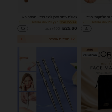
1 יחידות מתקן גירוד גב טלסקופי מנירוסטה, ידית ארגונומית באורך מתכוונן, מגרד גב וכלי גואה שה, מתקן גירוד נייד לעיסוי וגירוד, עיצוב נשלף נגד החלקה, מבנה עמיד, מתנה לחג ההודיה, יום הולדת לחג המולד, מעסה גוף, רולר עיסוי, מעסה גב, עיסוי לימפטי, רולר שרירים
גלגלת עיסוי מעץ לרגל וירך - מעסה פאשיה ידני להרפיית שרירים, ניקוז לימפטי ועיצוב הגוף - מעסה אנטי-צלוליט יוניסקס, כלי עיסוי טיפולי מעץ, צלוליט, מעסה לניקוז לימפטי עצמי (ישר)
כלי עיסוי והרפיה
ב עֵץ כלי עיסוי והרפיה
2# רבי מכר
₪25.60
100+ נמכר
12
מוכרים אחרים