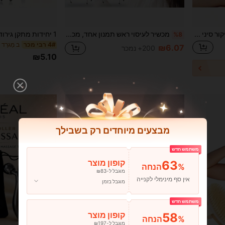
מקל עיסוי כף רגל/מקל עיסוי דיקור סיני זה עשוי עץ אלמוג יכול לעסות נקודות דיקור סיני, להקל על שרירי כף הרגל, הכתף, הצוואר והאצבעות. מתאים לשימוש בבית הספר, בנסיעות, בבית או בספא. זהו גם כלי עיסוי וגם מכשיר עיסוי ומוצר טיפוח לספא.
מכשיר לעיסוי ראש תמנון אחד, מכשיר גירוד לקרקפת, כלי עיסוי אקופרסורה להקלה על גירוד
%8
ב מַגרֵד 
4# רבי מכר
₪6.07
200+ נמכר
₪5.10
מבצעים מיוחדים רק בשבילך
משתמש חדש
63
קופון מוצר
%הנחה
מוגבל ל-₪83
אין סף מינימלי לקנייה
מוגבל בזמן
משתמש חדש
58
קופון מוצר
%הנחה
מוגבל ל-₪197