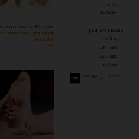
רגליים
הצג עור
טווח מחירים (ILS)
ב מַגרֵד כלי עיסוי וה
8# רבי מכר
₪14.80
עד ₪10
משוער
₪20 - ₪10
₪25 - ₪20
מעל ₪25
מינימום:
מקסימום:
אוקיי