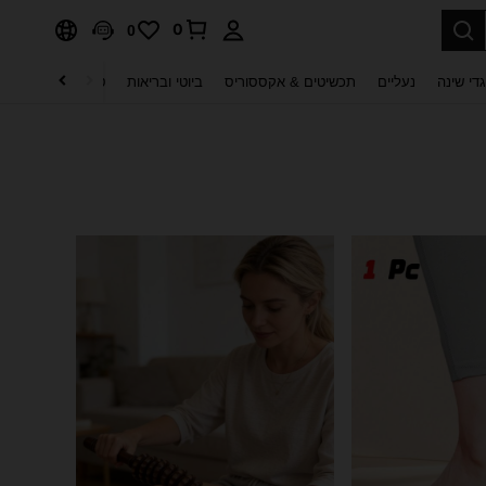
0
0
די שינה
נעליים
תכשיטים & אקססוריס
ביוטי ובריאות
טקסטיל לבית
ט