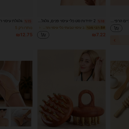
מעסה רולר לרגליים, בטן ומותניים הרפיית שרירים, עיסוי עיצוב הגוף מעסה גוף רולר עיסוי לימפטי
2 יחידות סט כלי עיסוי פנים, גלגלת פנים ומעסג' גווא שא, תפעול ידני ללא צורך בסוללה, ללא ריח, לפנים, צוואר וגוף, מתנה אידיאלית עבורה
%15
%18
נותרו רק 5
ב עיסוי טבעתי כלי עיסוי והרפיה
8# רבי מכר
₪12.75
₪7.22