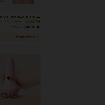
ב סַסגוֹנִיוּת כלי עיסו
4# רבי מכר
₪10.00
60+ נמכר
1
מוכרים אחרים