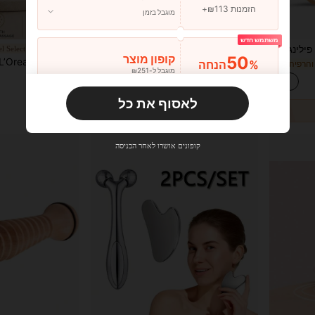
הזמנות ₪113+
מוגבל בזמן
משתמש חדש
מברשת גוף יבשה אחת, מסרק פילינג לגוף עם זיפים טבעיים, מתאים לעור יבש, מקדם את זרימת הדם, מונע שיער חודרני, מנקה שחורים וצלוליטיס, לשימוש ביתי ברחצה
גלגלת רפלקסולוגיה למסאז' 8/5 שורות - גלגלת עיסוי רגליים מעץ למבוגרים, כלי עיסוי רגליים לשימוש ביתי ומשרדי, מעסה רגליים לשולחן, מעסה רגליים, הרפיה במשרד, עיצוב ארגונומי, משטח עץ טבעי
el Select Shop
%25
3 ימים אחרונים
50
קופון מוצר
%14
%הנחה
י והרפיה
₪37.05
מוגבל ל-₪251
נותרו רק 3
הזמנות ₪356+
מוגבל בזמן
₪22.62
לאסוף את כל
משתמש חדש
33
קופון מוצר
%הנחה
מוגבל ל-₪270
קופונים אושרו לאחר הכניסה
הזמנות ₪486+
מוגבל בזמן
משתמש חדש
31
קופון מוצר
%הנחה
מוגבל ל-₪539
הזמנות ₪745+
מוגבל בזמן