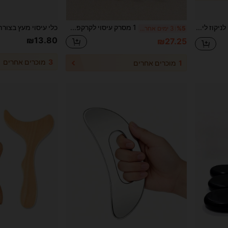
ערכת מדרוטרפיה, מעסה לניקוז לימפטי מעץ, כלי עיצוב גוף אנטי-סליוליט לבטן, מותניים, ירכיים וישבן, כלי עיסוי לעיצוב גוף ביתי SPA להתאוששות כושר, מתנת בריאות לנשים
1 מסרק עיסוי לקרקפת מעץ סנדל טבעי עם שיניים רחבות, בעל פונקציית עיסוי והרפיה, קומפקטי, נייד ועמיד, להקלה על עיסוי הראש ולהרפיה מרגיעה
%5
3 ימים אחרונים
₪13.80
₪27.25
3
מוכרים אחרים
1
מוכרים אחרים