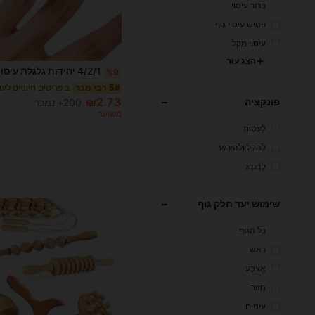
כדור עיסוי
פטיש עיסוי גוף
עיסוי מקל
הצג עור
%9
5# רבי מכר
₪2.73
פונקציה
200+ נמכר
משוער
לְעַסוֹת
להקל ולהירגע
לְדַגדֵג
שימוש יעד חלק גוף
כל הגוף
רֹאשׁ
אֶצבַּע
חזור
עיניים