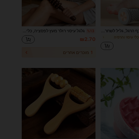
1 גליל עיסוי עמוק לכף הרגל, גליל לשחרור פאסיה של כף הרגל, מתאים לאנשים הנועלים נעלי עקב גבוה לאורך זמן/לכאב וגרד בכף הרגל לאחר אימון ממושך
גלגל עיסוי רולר מעץ לפסציה, כלי עיסוי להפגת לחץ בגוף, בצוואר, בגב, במותניים, ברגליים ובזרועות, עם ידית מונעת החלקה וגלגלי שיניים מחורצים להרפיית שרירים, בחירה נהדרת למתנה
%13
 כלי עיסוי והרפיה
₪2.70
1
מוכרים אחרים