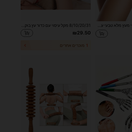
מעסה עץ | עשוי מעץ מלא טבעי עם גלגלת מסין (מוטות ישרים ומעוקלים) | להפגת מתח שרירים ושיפור סלולית | עיצוב גוף | כלי עיסוי ביתי חיוני | כלי בריאות יוניסקס | מתנת בריאות לחגים
8/10/20/31 מקל עיסוי עם כדור עץ בוק גרנולרי, מתאים לעיסוי גוף מלא, יכול לפתוח תעלות אנרגיה. מקל לגירוד גב, מקל לפתיחת גב לסלון יופי
₪29.50
1
מוכרים אחרים