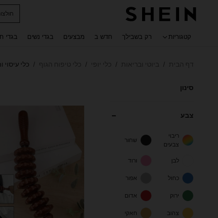
חולצו
 navigate search
קטגוריות
רק בשבילך
חדש ב
מבצעים
בגדי נשים
בגדי ח
דף הבית
ביוטי ובריאות
כלי יופי
כלי טיפוח הגוף
כלי עיסוי ו
/
/
/
/
סינון
צבע
ריבוי
שחור
צבעים
לבן
ורוד
כחול
אפור
ירוק
אדום
צהוב
חאקי