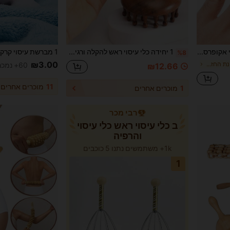
4/2/1 יחידות גלגלת עיסוי אקופרסורה מעץ טבעי - מעסה אצבעות נייד ומרגיע, גלגלת עיסוי דו-צדדית מעץ קשה להקלת תסמיני אצבעות, אי-נוחות בידיים ומתח, עונת החזרה ללימודים, מתאים כמתנה לנשים, חברים, אמהות ואבות
1 יחידה כלי עיסוי ראש להקלה ורגיעה, מסרק רחב שיניים מעץ סנדל טבעי עם פונקציית עיסוי קרקפת, קומפקטי, נייד ועמיד, גווא שא, ניקוז לימפטי, סלולית, גורד גב, בית ספר, חזרה לבית הספר, נסיעות
%8
₪3.00
ב פריטים חיוניים לעונת החזרה לבית הספר כלי טיפוח ג
60+ נמכר
₪12.66
11
מוכרים אחרים
1
מוכרים אחרים
רבי מכר
ב כלי עיסוי ראש כלי עיסוי
והרפיה
1k+ משתמשים נתנו 5 כוכבים
1