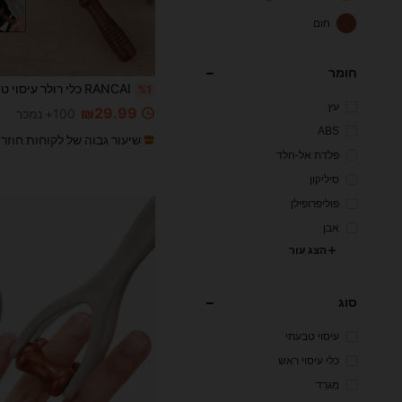
חום
חומר
%1
עץ
₪29.99
100+ נמכר
ABS
שיעור גבוה של לקוחות חוזר
פלדת אל-חלד
סיליקון
פוליפרופילן
אבן
הצג עור
סוג
עיסוי טבעתי
כלי עיסוי ראש
מַגרֵד