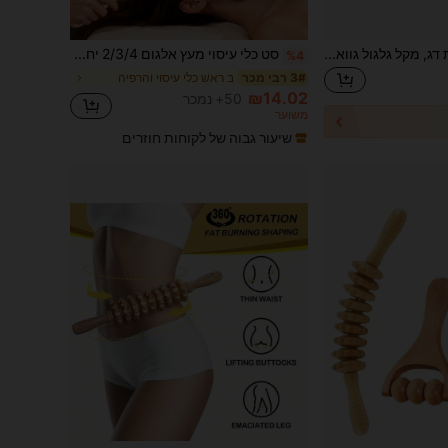
כלי עיסוי מעץ בצורת דג, מקל גלגול גווא-שא. כלי עיסוי מעץ אשור לבן לרגל, רגליים, עיסוי גוף מלא, עיסוי ראש, עיסוי לימפטי. מתאים לבית, נסיעות, סלון עיסוי.
סט כלי עיסוי מעץ אלגום 2/3/4 יחידות, כולל מגרד עיסוי פנים וראש, מקל עיסוי יופי לפנים, לוח עיסוי גוף להרפיית שרירים
%4
ב רֹאשׁ כלי עיסוי והרפיה
3# רבי מכר
₪14.02
50+ נמכר
משוער
שיעור גבוה של לקוחות חוזרים