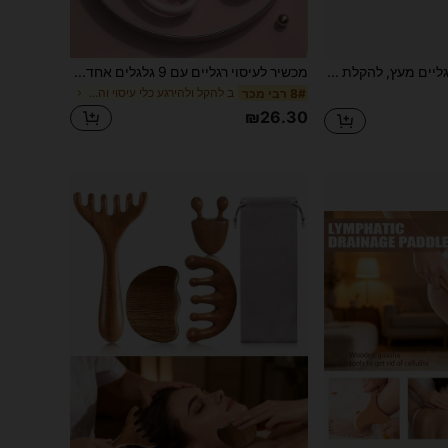
גלגלת עיסוי רגליים מעץ, להקלת דלקת פלנטר פסיטיס והפגת מתח - גלגלת רגליים עמידה עם גלגלי עיסוי, משפרת את זרימת הדם וקלה לנשיאה.
מכשיר לעיסוי רגליים עם 9 גלגלים אחד, מהדק רגליים מתגלגל, הקלה על שרירים, פתיחת מרידיאנים, הרפיה באמצעות לישה, עיצוב רולר, מתאים לבית הספר, חזרה לבית הספר, טיולים, חיוני לטיולים, חיוני לבית, ספא, כלי עיסוי, עיסוי, מעסה, ספא
ב להקל ולהירגע כלי עיסוי והרפיה
8# רבי מכר
₪26.30