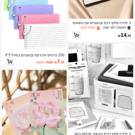
1 יחידה פתקי דבק צבעוניים עם נושאים
חינוכיים, מתאימים למחברות, יומנים וכו' -
הוקמה לפני שנה
נותרו רק 4
ציוד בית ספר או משרד אידיאלי
14
₪
.20
250 כרטיסי אינדקס צבעוניים בגודל 3"X
5" עם טבעת מפתחות, כרטיסי למידה עמ
7
.83
₪
%14
משוער
ידים ב-5 צבעים מגוונים (50 יחידות לכל
צבע), כרטיסי הערות ניידים ללימוד, חזרה
לבית הספר
1 יחידה פתק דביק בעיצוב ארוחת בוקר,