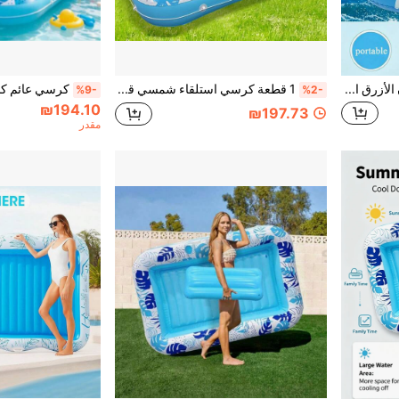
1 قطعة قارب قابل للنفخ باللون الأزرق السماوي الصيفي بتصميم إبداعي أزرق وأبيض، قارب قابل للنفخ لشخص واحد، قارب رياضي مائي فردي، مناسب لمدن الملاهي وحمامات السباحة والمياه الضحلة، متعدد طرق اللعب، لعبة مائية، ضروري لحفلات المسبح
1 قطعة كرسي استلقاء شمسي قابل للنفخ، 70 * 45 بوصة (تقريبًا 176 * 115 سم) طفو حمام سباحة كبير الحجم مع وسادة، 4 في 1 طوف حمام استلقاء شمسي كهدية للحفلات
%9-
%2-
₪194.10
₪197.73
مقدر