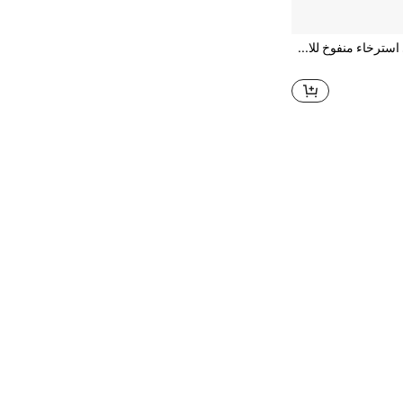
1 طقم كرسي استرخاء منفوخ للاستحمام بالشمس، 82 * 63 بوصة (تقريبًا 210 * 160 سم) طوافة حمام سباحة كبيرة الحجم مع وسادة، 4 في 1 طوافة استحمام بالشمس، سرير استرخاء، غرفة استرخاء، حديقة المنزل أو حمام السباحة