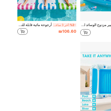
كرسي عائم كبير مزدوج الوسائد للمسبح، أريكة مسبح قابلة للنفخ للبالغين، حصيرة عائمة بنمط نباتي، كرسي مائي قابل للنفخ مع طوف نودل، ترفيه لحفلات الشاطئ الصيفية، حصيرة عائمة للمسبح، سهلة الحمل
أرجوحة مائية قابلة للنفخ للبالغين، سرير عائم من شبكة PVC، مناسب للمسبح والبحيرة والشاطئ، كرسي استرخاء مائي قابل للطي ومحمول، دعم مريح، مثالي للاسترخاء الصيفي
%2-
آخر 3 ساعة أيام
₪106.60