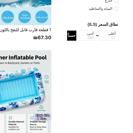
خارج
المياه والشاطئ
نطاق السعر (ILS)
أعلى:
أدنى:
حسناً
₪67.30