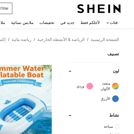
horts
 navigate search
فئات
لأجلكم فقط
جديد في
تخفيضات
ملابس نسائية
ملا
الصفحة الرئيسية
الرياضة & الأنشطة الخارجية
رياضة مائية
إكس
/
/
/
تصنيف
لون
متعدد
وردي
الألوان
الأزرق
نشاط
سباحة