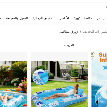
Glowmode Biker S
Use up and down arrow keys to البحث الأخير and البحث والعثور. Press Enter to select.
بس بحر
مقاسات كبيرة
الأطفال
الملابس الرجالية
المنزل والمعيشة
م
سوارات التجديف
زورق مطاطي
/
المزيد