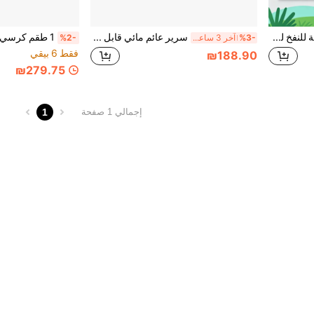
1 قطعة أريكة حمام سباحة قابلة للنفخ للاستلقاء تحت الشمس، 70 * 45 بوصة (تقريبًا 176 * 115 سم) طوف حمام سباحة كبير جداً مع وسادة، طوف حمام سباحة 4 في 1 للاستلقاء تحت الشمس كهدية للحفلات
سرير عائم مائي قابل للنفخ بشكل ورقة السلحفاة المربعة من مادة PVC سميكة للاستجمام والاستلقاء تحت الشمس (النمط/اللون يتم إرساله عشوائيًا)
%3-
آخر 3 ساعة أيام
%2-
فقط 6 بيقي
₪188.90
₪279.75
1
إجمالي 1 صفحة