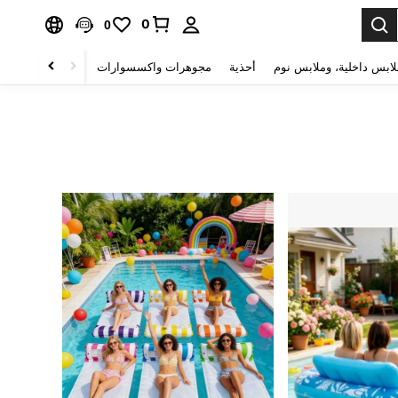
0
0
لابس داخلية، وملابس نوم
أحذية
مجوهرات واكسسوارات
الصحة & الجمال