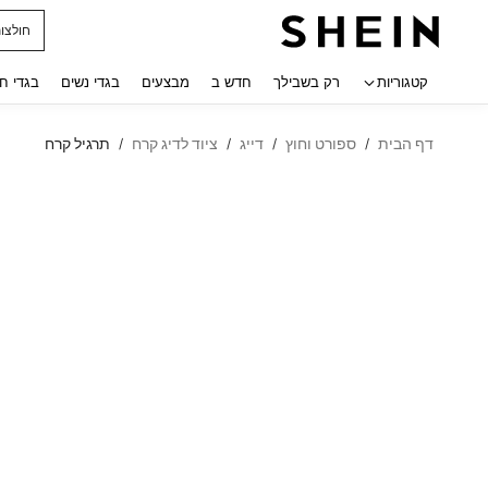
חולצו
 navigate search
קטגוריות
רק בשבילך
חדש ב
מבצעים
בגדי נשים
בגדי ח
דף הבית
ספורט וחוץ
דייג
ציוד לדיג קרח
תרגיל קרח
/
/
/
/