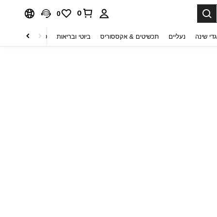
0
0
די שינה
נעליים
תכשיטים & אקססוריס
ביוטי ובריאות
טקסטיל לבית
ט