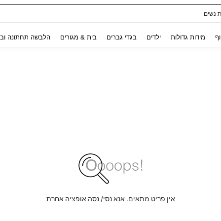
ת נשים
Use up and down arrow keys to חיפוש אחרון and לחפש ולמצוא. Press Enter to select.
וף
מידות גדולות
ילדים
בגדי גברים
בית & מגורים
הלבשה תחתונה ובג
אין פריט מתאים. אנא נסי/ נסה אופציה אחרת