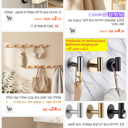
2 יחידות ווים לדלת מפלדת פחמן - מתלה
choxila
מגבות רב תכליתי ממתכת עמידה, ווים, קו
2
.72
₪
%15
משוער
choxila 1/2/3 יחידות ווים לקיר בצבע עץ,
לב לדלת, קולב לתיקים, וו לדלת, ווי אחסון
60+ נמכר
ווים דבקים מפלסטיק עמידים ללא קידוח,
אנכיים וחסכוניים במקום, ווי מפתחות לקי
16
מוכרים אחרים
ווים נשלפים עמידים למים למגבות אמבט
ר, ווים, מתלה מגבות לדלת חדר האמבטי
4
.28
₪
%5
משוער
יה, חלוקים, כלי מטבח וארגון הבית
ה, צבע טיטניום, ללא צורך בקידוח, מתאי
ם לחדר שינה
מתלה קיר מעץ בוק צבע אחיד עם יכולת
נשיאה גבוהה, מדף ארגון למעילים, תיקי
7# רבי מכר
ב אחסון תלוי בכניסה ווים ומסילות
ם, מפתחות וכובעים, למסדרון, לחדר רחצ
24
ה ולמטבח, אביזר אחסון תלייה מעשי לעי
%5
₪
.04
צוב הבית
1/2 יחידות ווים דביקים עצמית, ווים למגב