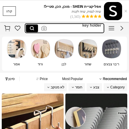
porta llaves
אפליקציית SHEIN - מוכן, הכן, סטייל!
×
壁掛けフック
קחו
שווה לנסות, שווה לקנות
(1,345)
key holder
over the door hook
bag holder
porta llaves
壁掛けフック
ריבוי צבעים
שחור
לבן
ורוד
אפור
Recommended
Most Popular
Price
סינון
Category
צבע
חומר
לא מנוקב