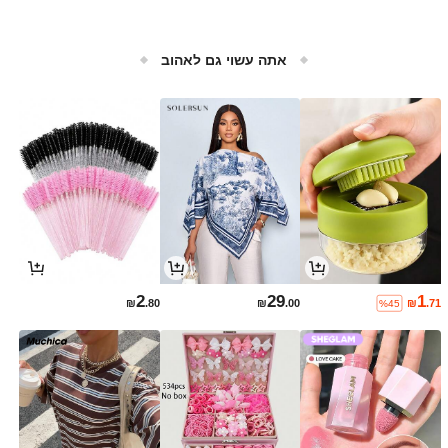
אתה עשוי גם לאהוב
2
29
1
₪
.80
₪
.00
₪
.71
%45