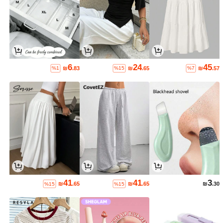
6
24
45
₪
.83
₪
.65
₪
.57
%1
%15
%7
41
41
3
₪
.65
₪
.65
₪
.30
%15
%15