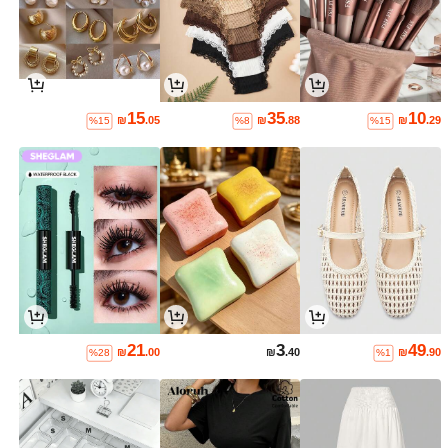
15
35
10
₪
.05
₪
.88
₪
.29
%15
%8
%15
21
3
49
₪
.00
₪
.40
₪
.90
%28
%1