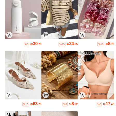
30
24
8
₪
.78
₪
.65
₪
.70
%5
%15
%13
63
8
17
₪
.75
₪
.92
₪
.48
%15
%3
%8