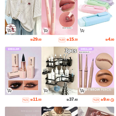
29
15
4
₪
.00
₪
.30
₪
.80
%30
11
37
9
₪
.00
₪
.40
₪
.90
%21
%29