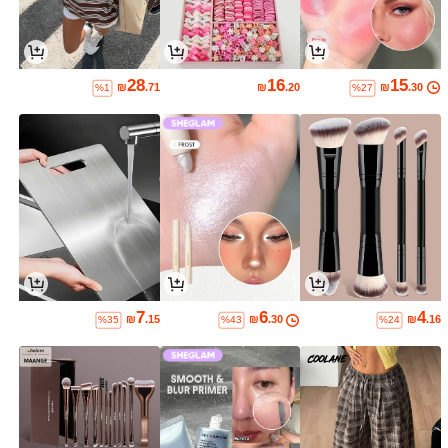
28
16
15
₪
.71
₪
.20
₪
.30
%1
%27
7
6
4
₪
.15
₪
.30
₪
.16
%35
%43
%24