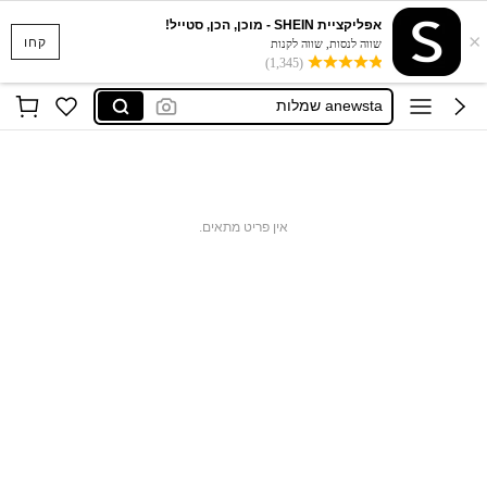
חולצות נשים
אפליקציית SHEIN - מוכן, הכן, סטייל!
×
硬度檢測機
קחו
שווה לנסות, שווה לקנות
(1,345)
anewsta שמלות
בגד ים
חצאיות
חולצות נשים
硬度檢測機
אין פריט מתאים.