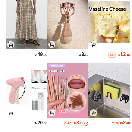
49
3
12
₪
.00
₪
.10
₪
.16
%15
20
8
2
₪
.00
₪
.10
₪
.40
%26
%25