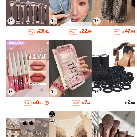
26
22
47
₪
.41
₪
.00
₪
.04
%5
%24
%4
8
7
2
₪
.10
₪
.31
₪
.90
%57
%15