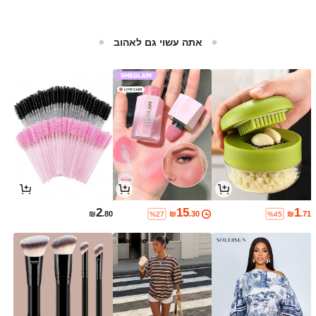
אתה עשוי גם לאהוב
2
15
1
₪
.80
₪
.30
₪
.71
%27
%45