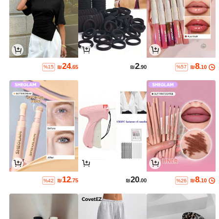
24
2
8
₪
.65
₪
.90
₪
.10
%15
%57
12
20
8
₪
.75
₪
.00
₪
.10
%42
%26