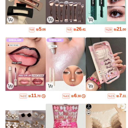
5
26
21
₪
.06
₪
.41
₪
.00
%6
%5
%28
11
6
7
₪
.70
₪
.30
₪
.31
%22
%43
%15