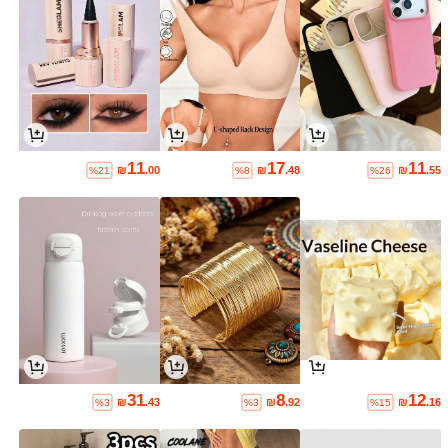
11
17
11
₪
.00
₪
.48
₪
.55
%21
%8
%26
31
8
12
₪
.43
₪
.92
₪
.16
%3
%3
%15