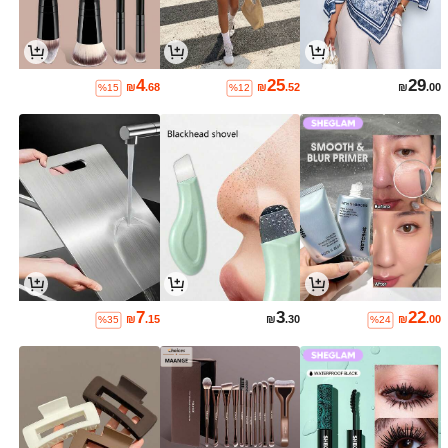
4
25
29
₪
.68
₪
.52
₪
.00
%15
%12
7
3
22
₪
.15
₪
.30
₪
.00
%35
%24