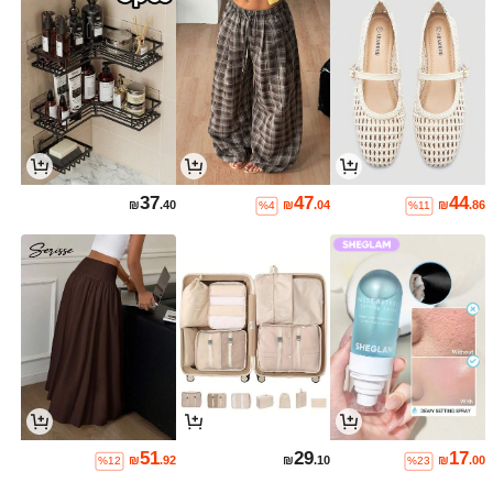
37
47
44
₪
.40
₪
.04
₪
.86
%4
%11
51
29
17
₪
.92
₪
.10
₪
.00
%12
%23