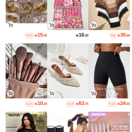
15
16
35
₪
.05
₪
.20
₪
.88
%15
%8
10
63
24
₪
.29
₪
.75
₪
.65
%15
%15
%15