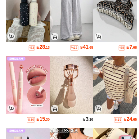
28
41
7
₪
.13
₪
.65
₪
.08
%3
%15
%8
15
3
24
₪
.30
₪
.10
₪
.65
%30
%15