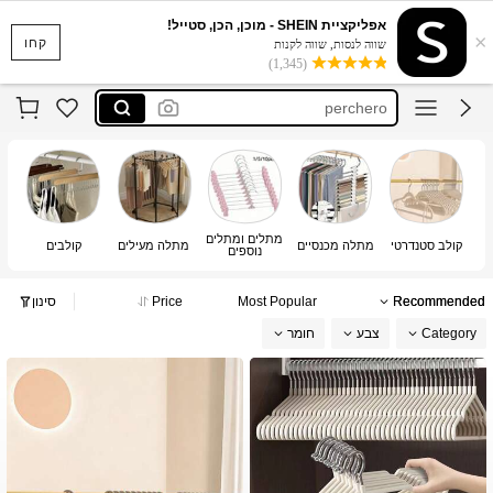
衣帽架
אפליקציית SHEIN - מוכן, הכן, סטייל!
×
luxury
קחו
שווה לנסות, שווה לקנות
(1,345)
perchero
ganchos
clothes hanger stand
衣帽架
luxury
מתלים ומתלים
קולב סטנדרטי
מתלה מכנסיים
מתלה מעילים
קולבים
מת
נוספים
Recommended
Most Popular
Price
סינון
Category
צבע
חומר