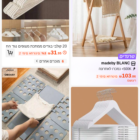
20 קולבי בגדים ממתכת מצופים נגד הח
לקה, סגנון נורדי למבוגרים
31
.95
₪
%3
2 ימים אחרונים
6
מוכרים אחרים
madeby BLANC
500K+ נמכרו לאחרונה
69K+ רכישה חוזרת
87K מנוי
103
.86
₪
2 ימים אחרונים
משוער