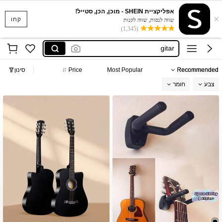
صيانة جيتار
אפליקציית SHEIN - מוכן, הכן, סטייל!
×
guitar acoustic
קחו
שווה לנסות, שווה לקנות
(1,345)
ギター スタンド
gitar
غيتار
Recommended
Most Popular
Price
סינון
صيانة جيتار
צבע
חומר
guitar acoustic