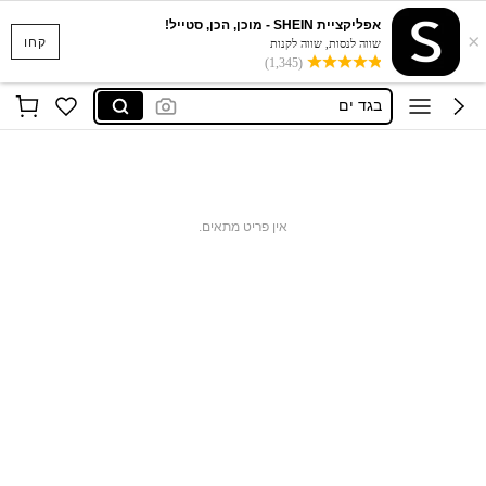
אפליקציית SHEIN - מוכן, הכן, סטייל!
×
סקוישים
קחו
שווה לנסות, שווה לקנות
(1,345)
anewsta שמלות
בגד ים
חצאיות
חולצות נשים
סקוישים
אין פריט מתאים.
anewsta שמלות