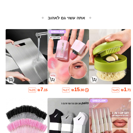
אתה עשוי גם לאהוב
7
15
1
₪
.15
₪
.30
₪
.71
%35
%27
%45