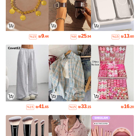
9
25
13
₪
.44
₪
.94
₪
.60
%15
%9
%15
41
33
16
₪
.65
₪
.15
₪
.20
%15
%15