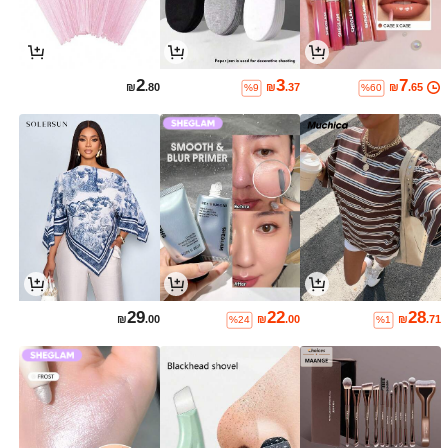
2
3
7
₪
.80
₪
.37
₪
.65
%9
%60
29
22
28
₪
.00
₪
.00
₪
.71
%24
%1