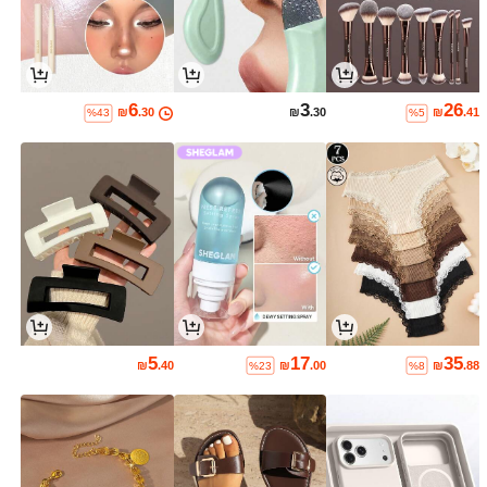
6
3
26
₪
.30
₪
.30
₪
.41
%43
%5
5
17
35
₪
.40
₪
.00
₪
.88
%23
%8