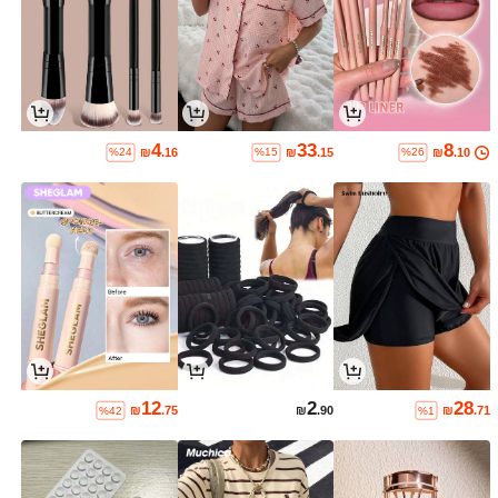
4
33
8
₪
.16
₪
.15
₪
.10
%24
%15
%26
12
2
28
₪
.75
₪
.90
₪
.71
%42
%1