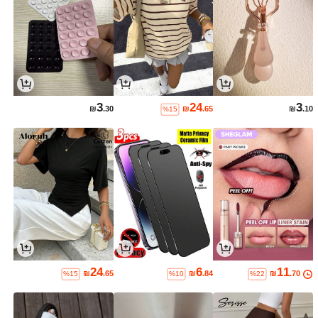
3
24
3
₪
.30
₪
.65
₪
.10
%15
24
6
11
₪
.65
₪
.84
₪
.70
%15
%10
%22