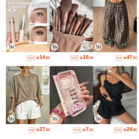
14
10
47
₪
.00
₪
.29
₪
.04
%33
%15
%4
27
7
24
₪
.84
₪
.31
₪
.65
%4
%15
%15