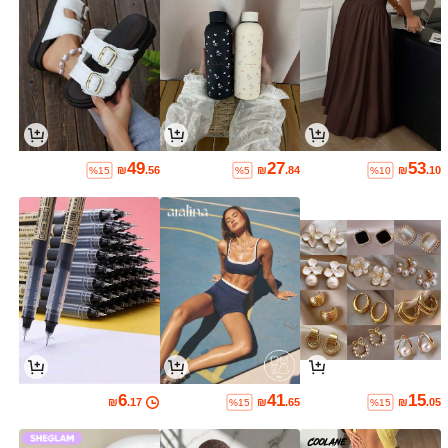
49
27
53
₪
.56
₪
.84
₪
.10
%15
%5
%10
6
41
15
₪
.17
₪
.65
₪
.05
%15
%15