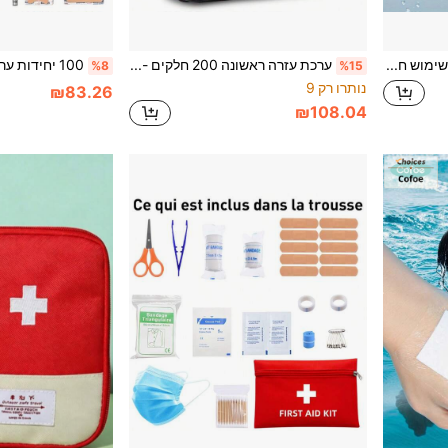
6/9/11 אינץ שקיות קרח לשימוש חוזר קרח קר חבילת קרח שקיות קלאסי ללא דליפה אלסטי לנשימה קרח חבילת מים חמים כפולה תיק לגוף מלא קר וחום קרח חבילת
ערכת עזרה ראשונה 200 חלקים - כוללת שמיכת עזרה ראשונה, תחבושות, מספריים - מתאימה לבית, חוץ, משרד, רכב, נסיעות, קמפינג, טיולים ושיט
%8
%15
נותרו רק 9
₪83.26
₪108.04