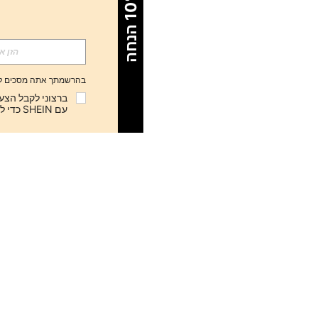
%
ב
ל
1
0
ה
נ
ח
בהרשמתך אתה מסכים ל
עם SHEIN כדי לבטל את המנוי בכל עת.