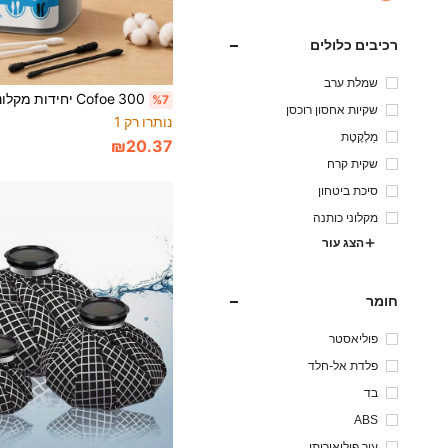
רכיבים כלולים
שמלת ערב
%7
שקיות אחסון רוכסן
נותרו רק 1
מַלְקֶטֶת
₪20.37
שקית קרח
סיכת ביטחון
מקלוני כותנה
הצג עור
חומר
פוליאסטר
פלדת אל-חלד
בד
ABS
עור פוליאוריתן