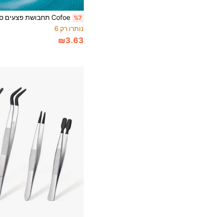
%7
נותרו רק 6
₪3.63