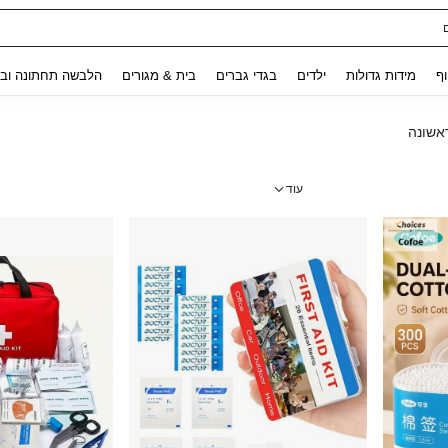
ת נשים
Use up and down arrow keys to חיפוש אחרון and לחפש ולמצוא. Press Enter to select.
וף
מידות גדולות
ילדים
בגדי גברים
בית & מגורים
הלבשה תחתונה ובג
אשונה
עוד