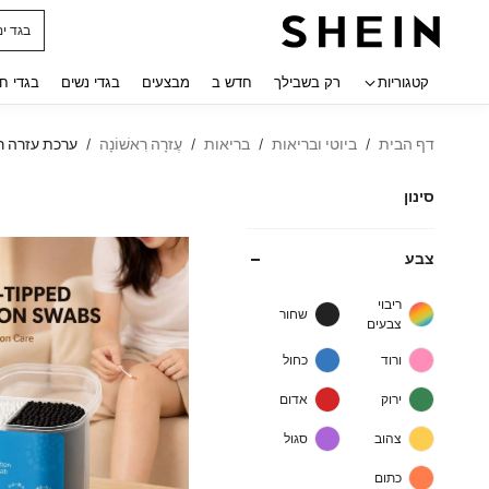
חולצו
 navigate search
קטגוריות
רק בשבילך
חדש ב
מבצעים
בגדי נשים
בגדי ח
דף הבית
ביוטי ובריאות
בריאות
עֶזרָה רִאשׁוֹנָה
ערכת עזרה ר
/
/
/
/
סינון
צבע
ריבוי
שחור
צבעים
ורוד
כחול
ירוק
אדום
צהוב
סגול
כתום