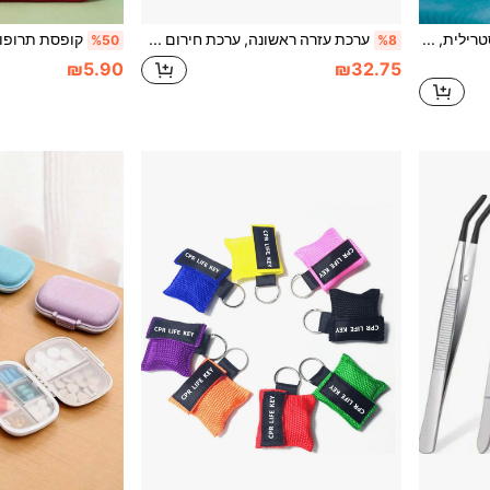
Cofoe תחבושת פצעים סטרילית, פאץ' פצעים מבד לא ארוג, פד גזה דביק עצמי נושם, מתאים לעזרה ראשונה, חתכים קלים, שפשופים וטיפול יומיומי בפצעים
ערכת עזרה ראשונה, ערכת חירום קומפקטית קלת משקל לבית, לרכב, לנסיעות, לטיולים רגליים, לקמפינג, לסירה וספורט בחיק הטבע
%50
%8
₪5.90
₪32.75