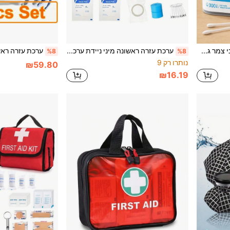
Cofoe 300 יחידות מקלוני צמר גפן דו-קצוות, מקלוני צמר גפן דו-קצוות שחורים ולבנים עם קופסת אחסון, מקלות צמר גפן רכים לעזרה ראשונה ביתית ניידת, יופי, טיפוח היגיינה אישי, איפור וניקוי יומי כלי יופי
ערכת עזרה ראשונה מיני ניידת ערכת נסיעות עמידה בפני בעיות נוחות קופסת עזרה ראשונה של 26 פריטים כל אחת לחתכים קלים שריטות טיולים רכב בית ספר משרד ספורט
%8
%8
נותרו רק 9
₪59.80
₪16.19