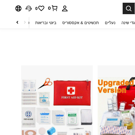
0
0
די שינה
נעליים
תכשיטים & אקססוריס
ביוטי ובריאות
טקסטיל לבית
ט