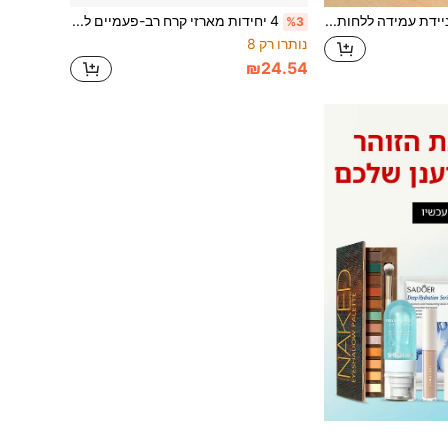
קופסת גלולות ניידת עמידה ללחות, יוניסקס, רב-פעמית, נוחה לנסיעות, תכנון תרופות יומי, יכולה לאחסן ויטמינים, תרופות ותוספי בריאות, אביזר חיוני לבית ולנסיעות, תיק גלולות, קופסת גלולות, בקבוק גלולות, תיק בית חולים, ערכת עזרה ראשונה, קופסת אחסון תרופות, תיק אחסון תרופות, חיוני לנסיעות, חיוני לשייט, קופסת גלולות חיונית לחופשה, קופסת תרופות, קופסת גלולות
4 יחידות מארזי קרח רב-פעמיים למקררים, (6"X4"X0.7") מארזי הקפאה דקים, מקרר קטן לעזרה ראשונה
%3
נותרו רק 8
₪24.54