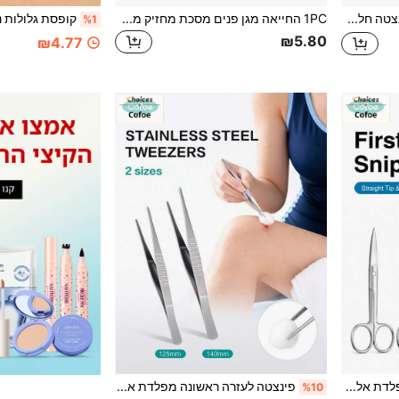
פינצטה עם קצה גומי, פינצטה חלקה ישרה וזוויתית מצופה גומי/PVC/סיליקון, פינצטה מחודדת
1PC החייאה מגן פנים מסכת מחזיק מפתחות מפתחות חיצוני חירום ערכת החייאה מגני פנים כיס מסכת כלים עבור חירום ערכת תיק
%1
₪5.80
₪4.77
מספרי רפואה Cofoe מפלדת אל-חלד, מספרי עזרה ראשונה חדים לחיתוך גזה, תחבושות וסרט הדבקה, לערכת חירום ביתית ואספקה סיעודית
פינצטה לעזרה ראשונה מפלדת אל-חלד של Cofoe, פינצטה מחודדת ומדויקת להסרת קוצים, איסוף חלקיקים קטנים, ערכת עזרה ראשונה לבית ולנסיעות
%10