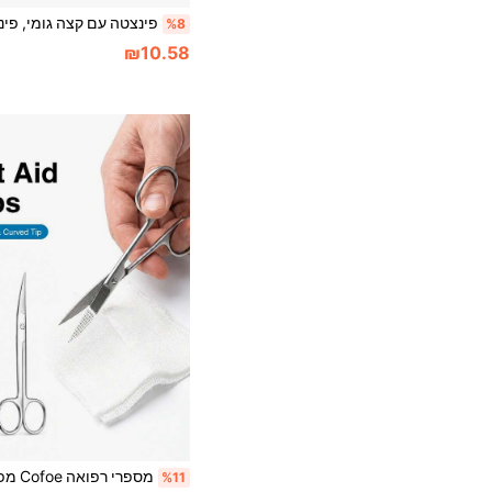
%8
₪10.58
%11