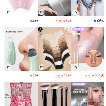
2
7
29
₪
.80
₪
.15
₪
.00
%35
3
35
6
₪
.30
₪
.88
₪
.30
%8
%43