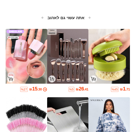
אתה עשוי גם לאהוב
15
26
1
₪
.30
₪
.41
₪
.71
%27
%5
%45