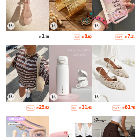
3
8
7
₪
.10
₪
.92
₪
.31
%3
%15
25
31
63
₪
.52
₪
.43
₪
.75
%12
%3
%15