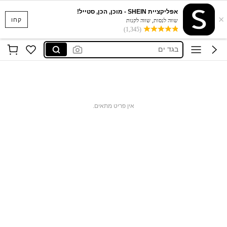
אפליקציית SHEIN - מוכן, הכן, סטייל!
×
סקוישים
קחו
שווה לנסות, שווה לקנות
(1,345)
anewsta שמלות
בגד ים
חצאיות
חולצות נשים
סקוישים
אין פריט מתאים.
anewsta שמלות