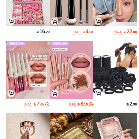
16
4
22
₪
.20
₪
.68
₪
.00
%15
%24
7
8
2
₪
.65
₪
.10
₪
.90
%60
%26