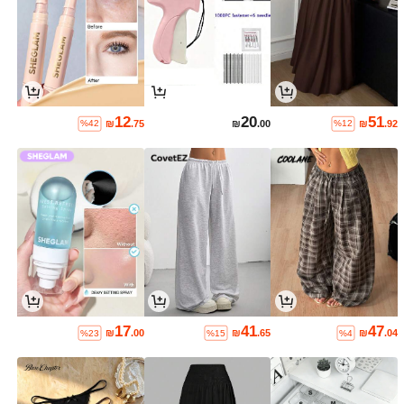
12
20
51
₪
.75
₪
.00
₪
.92
%42
%12
17
41
47
₪
.00
₪
.65
₪
.04
%23
%15
%4