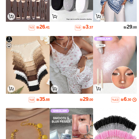
26
3
29
₪
.41
₪
.37
₪
.00
%5
%9
35
29
6
₪
.88
₪
.00
₪
.30
%8
%43