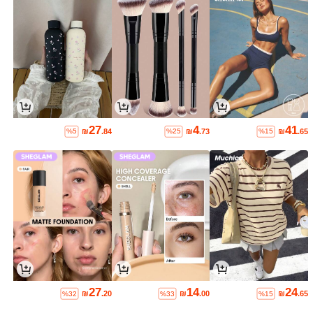
27
4
41
₪
.84
₪
.73
₪
.65
%5
%25
%15
27
14
24
₪
.20
₪
.00
₪
.65
%32
%33
%15