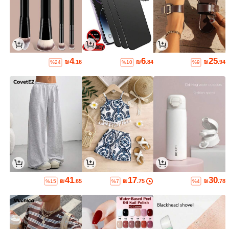
4
6
25
₪
.16
₪
.84
₪
.94
%24
%10
%9
41
17
30
₪
.65
₪
.75
₪
.78
%15
%7
%4