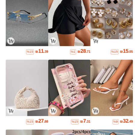
11
28
15
₪
.39
₪
.71
₪
.05
%15
%1
%15
27
7
32
₪
.88
₪
.31
₪
.49
%15
%15
%9