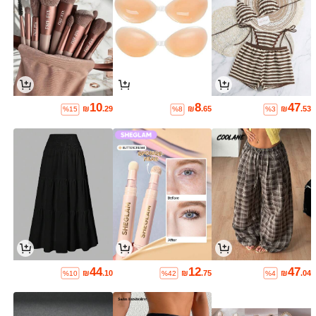
10
8
47
₪
.29
₪
.65
₪
.53
%15
%8
%3
44
12
47
₪
.10
₪
.75
₪
.04
%10
%42
%4