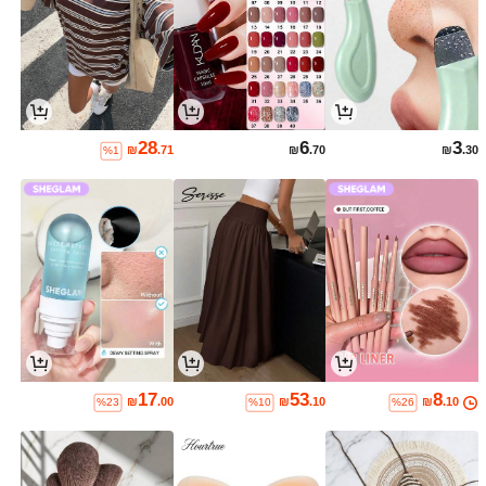
28
6
3
₪
.71
₪
.70
₪
.30
%1
17
53
8
₪
.00
₪
.10
₪
.10
%23
%10
%26