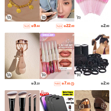
9
22
2
₪
.44
₪
.00
₪
.80
%15
%24
3
7
2
₪
.10
₪
.65
₪
.90
%60