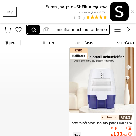
anewsta שמלות
אפליקציית SHEIN - מוכן, הכן, סטייל!
×
dehumidifier
קחו
שווה לנסות, שווה לקנות
(1,345)
dehumidifier machine for home
desumidificador elétrico
estractor de humedad
מומלצים
הפופולרי ביותר
מחיר
סינון
anewsta שמלות
dehumidifier
Hailicare
Hailicare משק בית קטן מסיר לחות חדר
השינה מייבש נייד שקטה מהיר מסיר לחו
נותרו רק 10
ת כוח USB מיתר
133
₪
.63