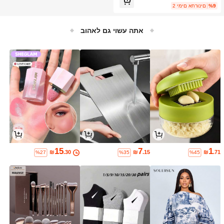
%9
2 ימים אחרונים
אתה עשוי גם לאהוב
15
7
1
₪
.30
₪
.15
₪
.71
%27
%35
%45