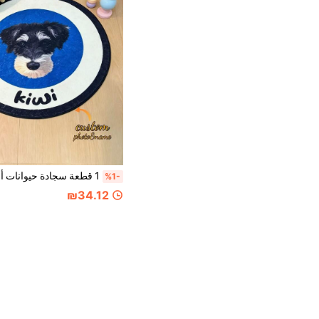
%1-
₪34.12