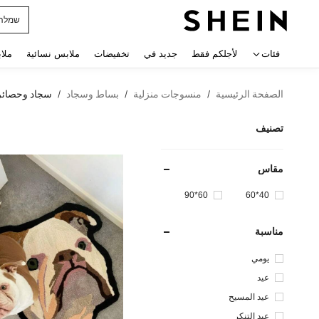
horts
 navigate search
فئات
لأجلكم فقط
جديد في
تخفيضات
ملابس نسائية
ملا
الصفحة الرئيسية
منسوجات منزلية
بساط وسجاد
سجاد وحصائ
/
/
/
تصنيف
مقاس
60*90
40*60
مناسبة
يومي
عيد
عيد المسيح
عيد التنكر