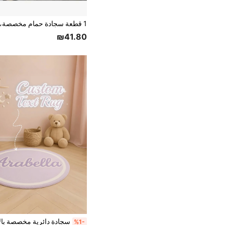
₪41.80
%1-