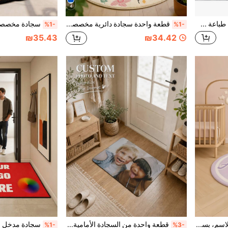
4
1 قطعة سجادة حمام مخصصة، طباعة صور شخصية، سجادة ديكور منزلي بسيط للمكتب والصالة والغرفة والممر والحمام والمدخل، سجادة فاخرة عالية الجودة
قطعة واحدة سجادة دائرية مخصصة بطبعة زهرة قوس مع طباعة اسمك من مادة الصوف الصناعي لديكور المنزل وغرفة المعيشة وغرفة النوم وغرفة الأطفال والأريكة والسرير
%1-
%1-
₪35.43
₪34.42
سجادة دائرية مخصصة بالاسم، بسجادة نصية شخصية، مصنوعة من مواد صوفية اصطناعية ناعمة، مانعة للانزلاق وقوية، دافئة وديكور منزلي حديث، مناسبة لغرفة المعيشة أو النوم أو المكتب، سجادة مخصصة عصرية، هدية مثالية للأزواج والعائلات وعشاق الحيوانات الأليفة، هدية فريدة لتدشين المنزل الجديد، هدية إبداعية، مثالية لأعياد الميلاد والكريسماس وعيد الشكر وعيد الهالوين ومناسبات أخرى متنوعة.
قطعة واحدة من السجادة الأمامية المُخصَّصة، سجادة بصور شخصية، سجادة الحمام بنص، سجادة أمامية مخصصة باسم العائلة، سجادة ترحيب شخصية
%1-
%3-