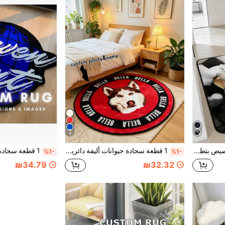
4
سجادة منطقة قابلة للتخصيص بتطبيق بث موسيقى رقمي 1 قطعة، طباعة غلاف ألبوم موسيقي مفضل وشاشة تشغيل مخصصة، هدية DIY مخصصة لعشاق الموسيقى، سجادة ديكور غرفة المنزل
1 قطعة سجادة حيوانات أليفة دائرية مصنوعة من الصوف الاصطناعي، سجادة صورة وأسم شخصية للكلاب والقطط، سجادة ناعمة وفاخرة مانعة للانزلاق، ديكور أرضية مخصص لذكرى الحيوان الأليف، سجادة مريحة لركن المعيشة وغرفة النوم ومدخل المنزل، هدية لمحبي الكلاب والقطط
%1-
%1-
₪34.79
₪32.32