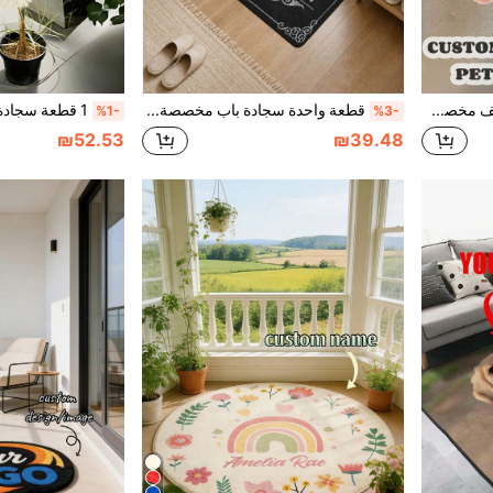
سجادة بورتريه حيوان أليف مخصصة 1 قطعة، كشمير مقلد، سجادة بورتريه كلب وقطة مصنوعة يدويًا مخصصة، حصيرة نوم كلب مخصصة، للزفاف، حفل استقبال المنزل، غرفة النوم، الحمام، غرفة المعيشة، قابلة للغسل في الغسالة، هدية لعشاق الحيوانات الأليفة، ديكور منزلي جمالي، هدية مدروسة
قطعة واحدة سجادة باب مخصصة، سجادة باب مطبوع بصورة، سجادة حمام مكتوب عليها، سجادة باب مخصصة باسم العائلة، سجادة ترحيب شخصية
%1-
%3-
₪52.53
₪39.48