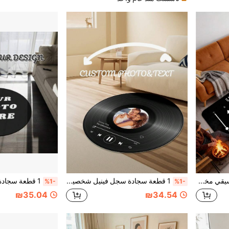
1 قطعة سجادة ألبوم موسيقي مخصصة - سجادة أغنية مفضلة أو غلاف ألبوم مخصص مع صورة واسم ونص، سجادة أرضية ناعمة مانعة للانزلاق مناسبة لديكور غرفة النوم وغرفة المعيشة، هدية فريدة لعشاق الموسيقى وأعياد الميلاد والعطلات والمناسبات الخاصة
1 قطعة سجادة سجل فينيل شخصية مخصصة، سجادة صالون ديكور، سجادة صديقة للحيوانات الأليفة، هدية سجادة، سجادة قابلة للطباعة بصورتك الخاصة، سجادة دائرية، سجادة حديثة، سجادة مخصصة، هدية شخصية
%1-
%1-
₪35.04
₪34.54