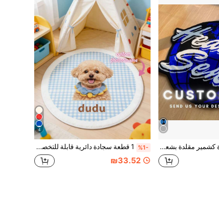
4
1 قطعة سجادة كشمير مقلدة بشعار مخصص، سجادة مخصصة بشكل شخصي، سجادة شعار تجاري مخصص، هدايا شخصية، أريكة سرير، هدية منزل جديد
1 قطعة سجادة دائرية قابلة للتخصيص بصورة الحيوان الأليف، سجادة شخصية للكلب/القطة مع نص الاسم، سجادة ناعمة غير انزلاقية قابلة للغسيل، سجادة بصورة حيوان عالية الدقة، هدية لعشاق الحيوانات الأليفة، ديكور مدخل/غرفة المعيشة/غرفة النوم، هدية تذكارية للحيوان الأليف، هدية لتدفئة المنزل/المناسبات
%1-
₪33.52