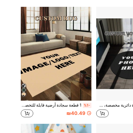
1 قطعة سجادة دائرية مخصصة، سجادة قرص لعبة CD مخصصة، ديكور غرفة قرص ألعاب الفيديو، سجادة صورة مخصصة لديكور الصالون، هدية منزلية مخصصة
1 قطعة سجادة أرضية قابلة للتخصيص بالصور، حصيرة أرضية بنمط شخصي، يمكن طباعة الشعار/النص/النمط، ديكور منزلي إبداعي، هدية لفعاليات الشركة، تذكار حفل الزفاف والتدشين المنزلي، حصيرة أرضية مخصصة
%1-
₪40.49