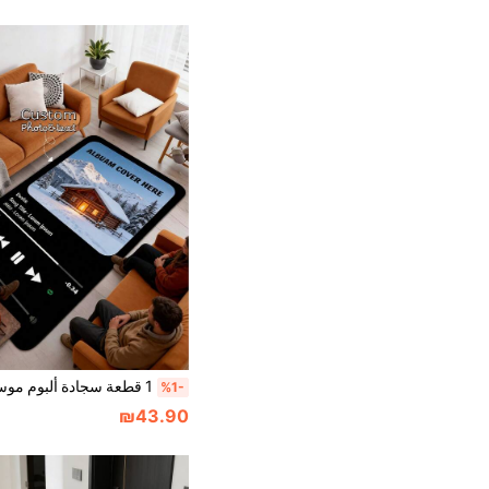
%1-
₪43.90