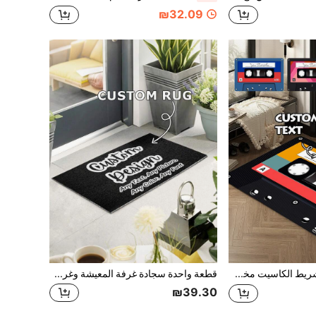
₪32.09
سجادة بنمط شريط الكاسيت مخصص، سجادة مزيج الموسيقى الشخصية من تسعينيات القرن الماضي، سجادة رجعية، هدية فريدة وإبداعية لعشاق الموسيقى، مثالية لأعياد الميلاد والكريسماس وعيد الشكر وأي مناسبات خاصة أخرى.
قطعة واحدة سجادة غرفة المعيشة وغرفة النوم مخصصة، سجادة أرضية إبداعية قابلة للطباعة بالاسم/الصورة، ديكور المنزل، سجادة منطقة غير قابلة للانزلاق، هدايا منزلية جديدة، هدايا مثالية للعائلات، الذكرى السنوية، عيد الحب، عيد الأم، عيد الميلاد، عيد الأطفال، عيد الأب، حفل التخرج، العودة إلى المدرسة، هدايا الذكرى السنوية للأزواج
₪39.30