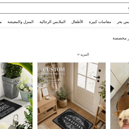
Glowmode Biker S
Use up and down arrow keys to البحث الأخير and البحث والعثور. Press Enter to select.
بس بحر
مقاسات كبيرة
الأطفال
الملابس الرجالية
المنزل والمعيشة
م
ر مخصصة
المزيد