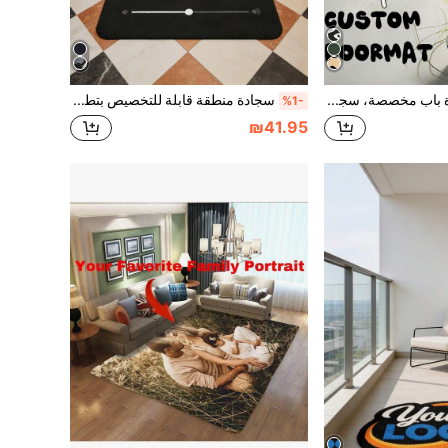
1 قطعة سجادة باب مخصصة، سجادة باب مخصصة بتصميمك الخاص، صورة وكتابة مخصصة، سجادة ترحيب فريدة، هدية مثالية لتدشين المنزل، سجادة باب خارجية، سجادة باب ودودة، سجادة زخرفية مخصصة، ديكور منزلي، مثالية لمداخل المنزل، أنيقة، مانعة للانزلاق، مثالية لعيد الميلاد، عيد الحب، عيد الأم، عيد الأب، الذكرى السنوية، رأس السنة، ، للعائلة، مستلزمات المنزل، سجادات أبواب مضحكة
سجادة منطقة قابلة للتخصيص بتطبيق بث موسيقى رقمي 1 قطعة، طباعة غلاف ألبوم موسيقي مفضل وشاشة تشغيل مخصصة، هدايا لعشاق الموسيقى، ملونة، لطيفة، بسيطة، كاواي، هدايا عيد ميلاد مخصصة DIY، هدية عيد الأب، هدية زفاف، ديكور منزلي جمالي
%1-
₪41.95