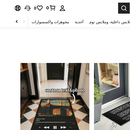
0
0
لابس داخلية، وملابس نوم
أحذية
مجوهرات واكسسوارات
الصحة & الجمال