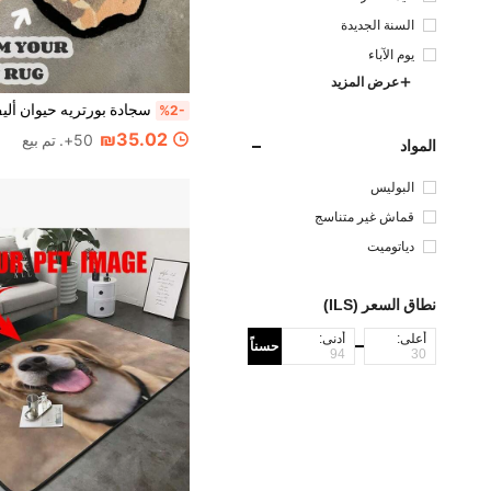
السنة الجديدة
يوم الآباء
عرض المزيد
%2-
₪35.02
50+. تم بيع
المواد
البوليس
تر
قماش غير متناسج
دياتوميت
نطاق السعر (ILS)
أعلى:
أدنى:
حسناً