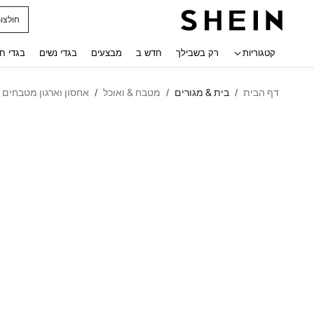
חולצו
 navigate search
קטגוריות
רק בשבילך
חדש ב
מבצעים
בגדי נשים
בגדי ח
דף הבית
בית & מגורים
מטבח & ואוכל
אחסון וארגון מטבחים
/
/
/