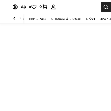
0
0
די שינה
נעליים
תכשיטים & אקססוריס
ביוטי ובריאות
טקסטיל לבית
ט