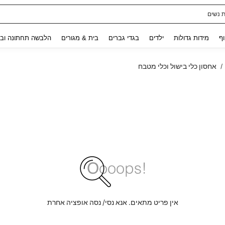
ת נשים
Use up and down arrow keys to חיפוש אחרון and לחפש ולמצוא. Press Enter to select.
וף
מידות גדולות
ילדים
בגדי גברים
בית & מגורים
הלבשה תחתונה ובג
אחסון כלי בישול וכלי מטבח
/
אין פריט מתאים. אנא נסי/ נסה אופציה אחרת