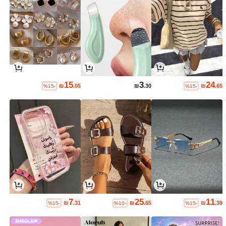
15
3
24
₪
.05
₪
.30
₪
.65
%15-
%15-
7
25
11
₪
.31
₪
.65
₪
.39
%15-
%10-
%15-