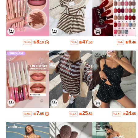
8
47
6
₪
.10
₪
.53
₪
.46
%26-
%3-
%4-
7
25
24
₪
.65
₪
.52
₪
.65
%60-
%12-
%15-