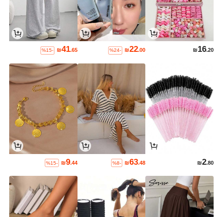
41
22
16
₪
.65
₪
.00
₪
.20
%15-
%24-
9
63
2
₪
.44
₪
.48
₪
.80
%15-
%8-