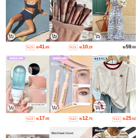
41
10
59
₪
.65
₪
.29
₪
.00
%15-
%15-
17
12
25
₪
.00
₪
.75
₪
.52
%23-
%42-
%12-