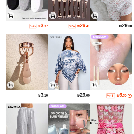
3
26
29
₪
.37
₪
.41
₪
.00
%9-
%5-
3
29
6
₪
.10
₪
.00
₪
.30
%43-