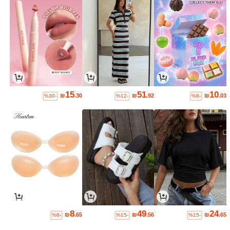
15
51
10
₪
.30
₪
.92
₪
.03
%30-
%12-
%8-
8
49
24
₪
.65
₪
.56
₪
.65
%8-
%15-
%15-