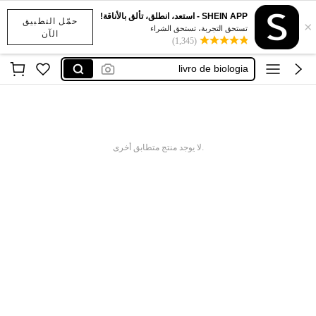
SHEIN APP - استعد، انطلق، تألق بالأناقة!
حمّل التطبيق
×
اديداس رجال
تستحق التجربة، تستحق الشراء
الآن
(1,345)
computer student
livro de biologia
addidass
نايك
اديداس رجال
.لا يوجد منتج متطابق أخرى
computer student