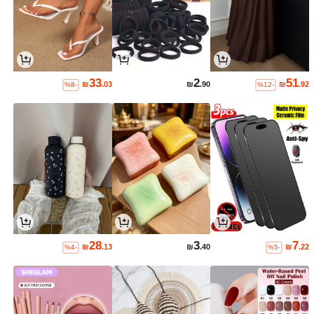
33
2
51
₪
.03
₪
.90
₪
.92
%8-
%12-
28
3
7
₪
.13
₪
.40
₪
.22
%4-
%5-