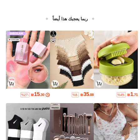
ربما يعجبك هذا أيضاً
15
35
1
₪
.30
₪
.88
₪
.71
%27-
%8-
%45-