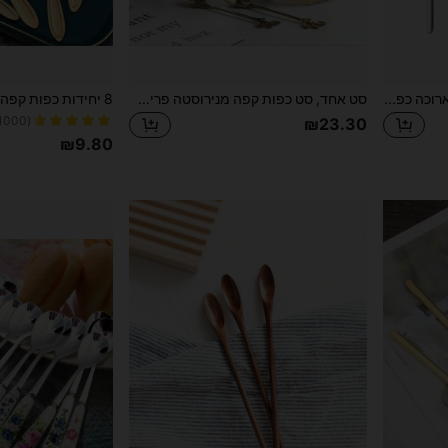
4 יחידות כפית נירוסטה, ידית ארוכה כפית ערבוב קפה, כפית, כפיות קרח לקינוח, אביזרי מטבח לפיקניק, כלי בר, חזרה לבית הספר
סט אחד, סט כפות קפה מנירוסטה פרימיום 6 יחידות עם מחזיק אחסון אופנתי - פריטי אוכל מודרניים חיוניים למסעדה, לבית, למסיבה ולעיצוב חתונה, ציוד לבית הספר, חזרה לבית הספר
(1000+)
₪23.30
₪9.80