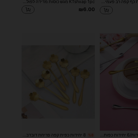
ENSSU 2 כפות כף קפה רב פעמית עם משפך, מתאימה למדידת קפה טחון, אבקת חלבון, עלי תה, מתנה נהדרת לחגיגות
KTshxap 1pc מגש כוסות מדידה לפולי קפה שחורים, צלחת שקילה מקרמיקה לפולי קפה, מתקן תה פורצלן, מתנת קפה, כלי תה ופולי קפה, אביזר תה, כלי מינון קרמי טהור מתאים לקפה או תה, ציוד לבית הספר לחזרה לבית הספר
₪6.00
2 יחידות/4 יחידות/6 יחידות כפות תלייה עם עיטור לב וסרט, כפות קפה מפלדת אל חלד, כפות קינוח יצירתיות, כפות קפה עם עיטור לב וסרט, כפות ערבוב קפה מפלדת אל חלד
8 יחידות כפית קפה פריחת דובדבן, כפית קינוח, כפית גלידה, כפית דבש, מתאים למטבח ביתי, מסיבה, פסטיבל, מתנה לחזרה לבית הספר
%8