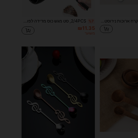
8 יחידות כפיות תה קרח ארוכות נירוסטה, כפיות קפה, כפיות מיקסר גלידה, בטוח לשימוש במדיח כלים, אביזרי מטבח, סט סכו"ם חזרה לבית הספר
2/4PCS, סט מגש כוס מדידה לפולי קפה ובקבוק ספריי, כוס מדידה לקפה רב-פעמית, מתאים לבריסטה, חזרה לבית הספר
%7
₪11.35
משוער