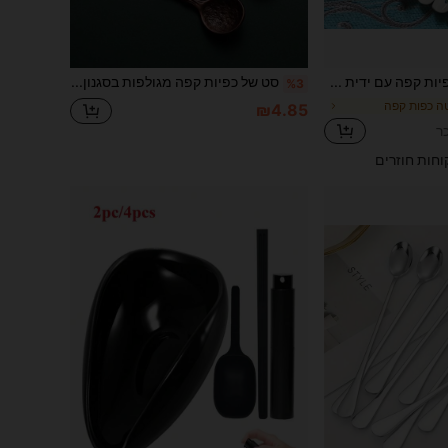
6/12 יחידות כפיות קפה עם ידית קרמית פרחונית עשויות נירוסטה, מושלמות לערבוב, סוכר, דבש, גלידה ומרק, פרקטיות לתה מנחה במשרד, אביזרי מטבח ופינת אוכל אלגנטיים עם עיצוב דוגמת ורדים חזרה לבית הספר
סט של כפיות קפה מגולפות בסגנון רטרו מסגסוגת אבץ, כפית עגולה דבורה, תה מנחה קינוח עוגת גלידה, כפית תה, כף ערבוב 1 יחידות חזרה לבית הספר
%3
טה כפות קפה
₪4.85
וחות חוזרים