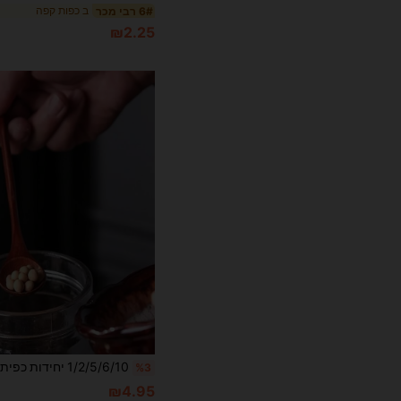
ב כפות קפה
6# רבי מכר
₪2.25
%3
₪4.95