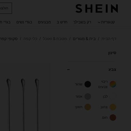
חולצו
 navigate search
קטגוריות
רק בשבילך
חדש ב
מבצעים
בגדי נשים
בגדי ח
דף הבית
בית & מגורים
מטבח & ואוכל
כלי קפה
סקופי קפה
/
/
/
/
סינון
צבע
ריבוי
שחור
צבעים
לבן
אפור
צהוב
חאקי
חום