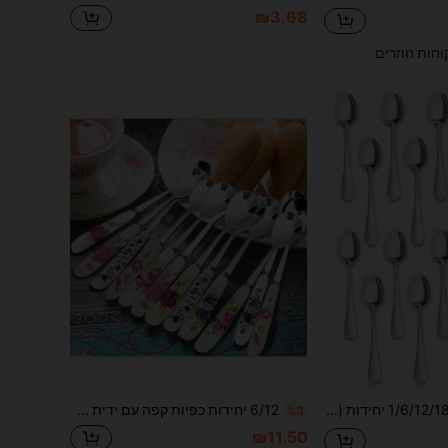
₪3.68
וחות חוזרים
סט כפות תה 1/6/12/18 יחידות (4.96 אינץ'), כלי אוכל, כפות תה מפלדת אל-חלד, כפות קטנות, כפות תה מלוטשות במראה, כפות קינוח, מתאים לבית, למטבח, למסעדה, למדיח כלים, חיוני לחזרה לבית הספר
6/12 יחידות כפיות קפה עם ידית קרמית פרחונית עשויות נירוסטה, מושלמות לערבוב, סוכר, דבש, גלידה ומרק, פרקטיות לתה מנחה במשרד, אביזרי מטבח ופינת אוכל אלגנטיים עם עיצוב דוגמת ורדים חזרה לבית הספר
%3
₪11.50