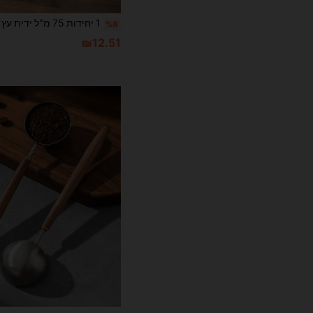
%8
₪12.51