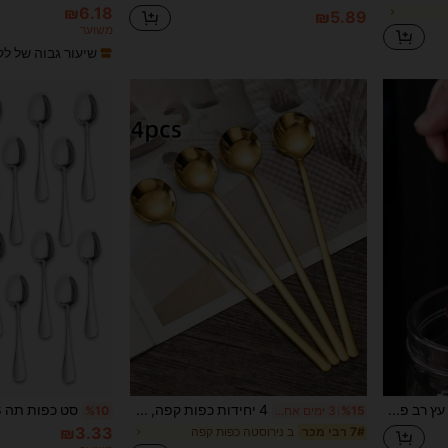
₪6.18
₪5.89
משוער
שיעור גבוה של לק
1/2/5/6/10 יחידות כפית עץ רב פעמית לקפה, דבש, חלב ויוגורט - כפית ערבוב וקינוח יצירתית, מתאימה למסיבה, מטבח ומסעדה
4 יחידות כפות קפה, כפות ערבוב, כפיות תה עם ידית ארוכה, כפיות זהב, כפיות זהב, כפיות תה קרח, כפיות ארוכות לערבוב, כפיות אספרסו זהב נירוסטה, כף עגולה זהב נירוסטה כף ערבוב קפה יצירתית עם ידית ארוכה, לממתקי קפה, עוגת קינוח, מרק גלידה, מתאבן, קפוצ'ינו, כפית תרכיז זהב נירוסטה, ועוד - אידיאלי לבית, מסעדות ובתי קפה, ציוד לבית הספר חזרה לבית הספר
%15
3 ימים אחרונים
%10
₪3.33
ב נירוסטה כפות קפה
7# רבי מכר