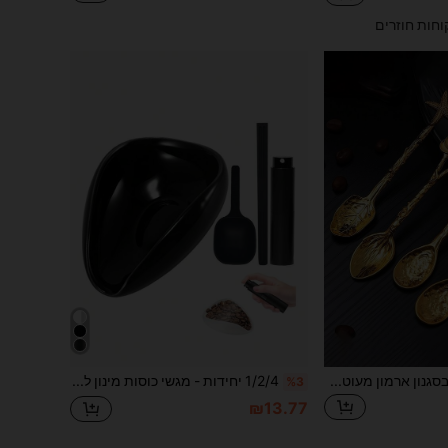
וחות חוזרים
כפית קפה יצירתית בסגנון ארמון מעוטרת, כפית ערבוב למסעדה מוזהבת, כפית ריבת קינוחים, כפית קפה מסגסוגת אבץ
1/2/4 יחידות - מגשי כוסות מינון לפולי קפה ובקבוק ריסוס סט כלי מינון קפה רב פעמי, אביזרי קפה אספרסו לבריסטה חזרה לבית הספר
%3
₪13.77