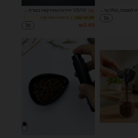
סט של 5 כפות מדידה למטבח, כולל כף תה/קפה, כף מדידה לסוכר/תבלינים, כף עץ קטנה, כף עץ קצרה לאבקת חלב, כף ריבה/חרדל/גלידה/מוס, כפית, כלי מדידה מיני לבישול ביתי, גאדג'ט מטבח לחזרה לבית הספר
1/5/10 יחידות כפות קפה בצורת תווים מוזיקליים יצירתיים נירוסטה, כפות קינוח עוגה בצבע זהב/כסף לספלים ומשקאות קרים. חזרה לבית הספר.
%3
ב נירוסטה כפות קפה
2# רבי מכר
₪3.69