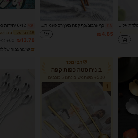
סט של 12/7/3/1 כפות קפה מפלדת אל-חלד, כפות ערבוב, כפות תה עם ידית ארוכה, כפות תה בצבע זהב, כפות בצבע זהב, כפות לתה קר, כפות ערבוב ארוכות, כפות אספרסו בצבע זהב - מתאים לקפה, סוכריות, קינוחים, גלידה, מנות פתיח, קפוצ'ינו, כפות קומפקטיות מפלדת אל-חלד בצבע זהב - נהדר לבית, מסעדה, בית קפה, בית ספר, חזרה ללימודים
כף ערבוב/כף קפה מעץ רב פעמית, כף עץ עם ידית ארוכה, מתאימה לחלב ודבש, קל לניקוי, חזרה לבית הספר
%5
%3
ב נירוס
4# רבי מכר
₪4.85
₪13.78
60+ נמכר
שיעור גבוה של לק
רבי מכר
ב נירוסטה כפות קפה
500+ משתמשים נתנו 5 כוכבים
1