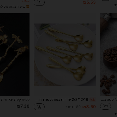
משוער
₪5.53
ים
שיעור גבוה של לק
1pc/2pcs כף מדידה לקפה, כלי קפה כף שעועית, כף קפה טחון, כף מדידה ביתית ציוד לבית הספר חזרה לבית הספר
2/8/12/16 יחידות כפות קפה נירוסטה בצורת לב, אידיאליות למטבח ביתי, מסעדה, מלון, מסיבת חג, מתנה ליום האהבה חזרה לבית הספר
%8
₪7.30
₪3.50
80+ נמכר
ים