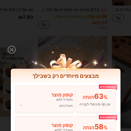
1 יחידות 75 מ"ל ידית עץ צדדית מזכוכית בורוסיליקט גבוהה פיה אחת, כוס קפה מזכוכית שקופה עם מדידה, קנקן חלב מיני, כוס מדידה מזכוכית חזרה לבית הספר
6/12 כפיות תה מפלדת אל-חלד (5.39 אינץ'), כפיות אספרסו, כפיות מיני, כפיות מתאבנים, כפיות גלידה, מלוטשות מראה, קל לניקוי, מתאים לשטיפה במדיח כלים, מתאים למסעדות, מטבחים ובתי קפה, מסיבות ופיקניקים לחזרה לבית הספר
%7
₪7.80
ב נירוסטה כפות קפה
5# רבי מכר
₪9.02
משוער
מבצעים מיוחדים רק בשבילך
משתמש חדש
63
קופון מוצר
%הנחה
מוגבל ל-₪83
אין סף מינימלי לקנייה
מוגבל בזמן
משתמש חדש
58
קופון מוצר
%הנחה
מוגבל ל-₪197