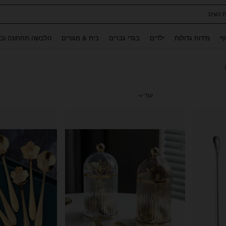
ת נשים
Use up and down arrow keys to חיפוש אחרון and לחפש ולמצוא. Press Enter to select.
וף
מידות גדולות
ילדים
בגדי גברים
בית & מגורים
הלבשה תחתונה ובג
עוד