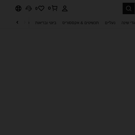
0
0
די שינה
נעליים
תכשיטים & אקססוריס
ביוטי ובריאות
טקסטיל לבית
ט