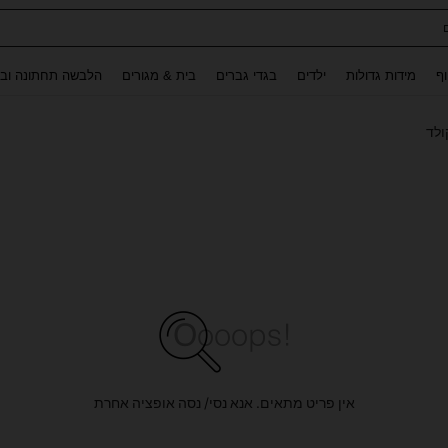
ת נשים
Use up and down arrow keys to חיפוש אחרון and לחפש ולמצוא. Press Enter to select.
וף
מידות גדולות
ילדים
בגדי גברים
בית & מגורים
הלבשה תחתונה ובג
ולד
אין פריט מתאים. אנא נסי/ נסה אופציה אחרת