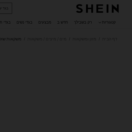
חולצו
 navigate search
קטגוריות
רק בשבילך
חדש ב
מבצעים
בגדי נשים
בגדי ח
דף הבית
מזון ומשקאות
מים / מיצים / משקאות
משקאות שוק
/
/
/