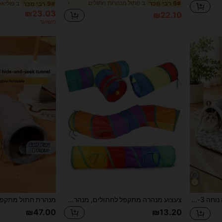
ב חָתוּל מנהרות חתולים
6# רבי מכר
ב פוליא
9# רבי מכר
₪23.03
₪22.10
משוער
מיטת מנהרה נוחה 3-ב-1 לחתול, מיטת מנהרה לחתול פנימית, מתאימה לחתולים קטנים להסתתר, מתאימה למספר חתולים, מיטת מנהרה עם פונקציית מסתיר-ומחפש; חלק המנהרה ניתן להסרה ולשטיפה, מצויד בעיטור קרני אייל וצעצוע כדור. מתאימה לחתולים, כלבים קטנים, ארנבים והמסטרים
צעצוע מנהרה מתקפל לחתולים, מנהרה משולבת קשת בענן ל-4 כיוונים לחתולים וארנבים, צינור מתקפל פנימי/חיצוני, קל לנשיאה
₪47.00
₪13.20