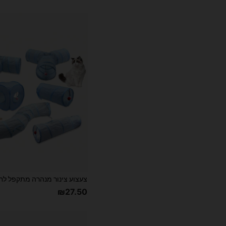
₪27.50