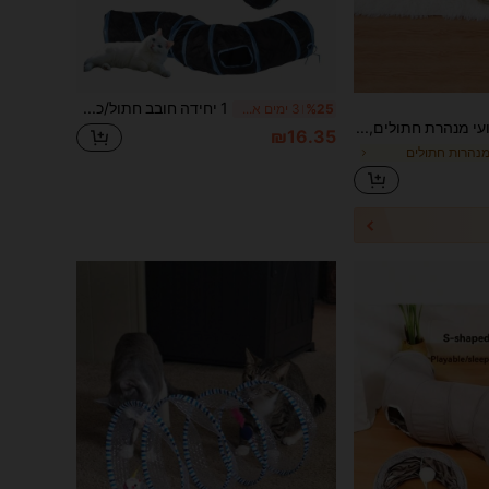
1 יחידה חובב חתול/כלב מתנה וכלב/חתול אמא אהבה ציוד לחיות מחמד חתול/כלב אוהב מתנה וכלב/חתול אמא אוהבת חיות מחמד אוהב חתול וחתול אמא אהבה מנהרת משחק קשת בענן מנהרה אינטראקטיבית 3 כיוונית אינטראקטיבית אוהבי חתולים וחתולים אמא אהבה קמטים קמטים רול מחצלת צעצוע, מנהרת חתולים מתקפלת לנשימה חובבת חתול וחתול כיף אהבה
%25
3 ימים אחרונים
PETSIN צעצועי מנהרת חתולים, ניתנים להסרה, מתקפלים ואחסון קל, חתול חיית מחמד ישן ומשחק צעצועי מנהרת חתולים הכל-באחד, צעצועי חתול מאז היי כיף 1 יחידה
₪16.35
 מנהרות חתולים