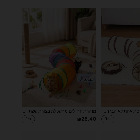
מנהרת לבבות מודפסת אחת לאוהבי חתולים ואמהות חתולים, זמין בגדלים מרובים, חומר מתאים לאוהבי חתולים/כלבים כמתנה, יכול לעזור לחיות מחמד להקל על שעמום, אידיאלי לאוהבי חתולים בבית ולאמהות חתולים לשחק
מנהרת חתולים מתקפלת בצורת קשת, צעצוע מנהרה מתקפל לחתולים, מתאים לחתולים וארנבים, שימוש פנימי/חיצוני, נייד
₪28.40