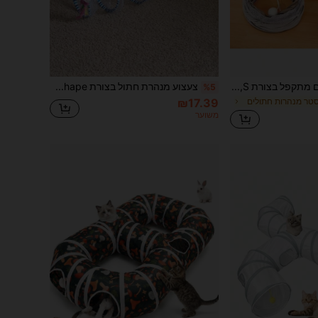
מבוך מנהרת חתולים מתקפל בצורת S, צעצוע מנהרת משחק מתקפל גדול וארוך במיוחד עם כדור תלייה ופתח הצצה, מתאים לחתולים, גורים, ארנבות, חמוסים, כלבים קטנים וחיות מחמד קטנות אחרות
צעצוע מנהרת חתול בצורת S-Shape, עיצוב טלאים רשת תיל וגזה, מתקפל עם אפקט קול, מתאים לבידור משפחתי מקורה והפגת מתחים
%5
סטר מנהרות חתולים
₪17.39
משוער