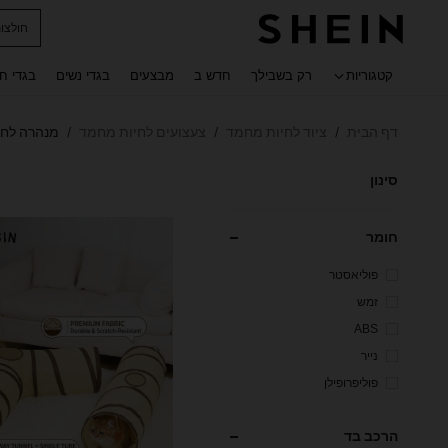
חולצו
 navigate search
קטגוריות
רק בשבילך
חדש ב
מבצעים
בגדי נשים
בגדי ח
דף הבית
ציוד לחיות מחמד
צעצועים לחיות מחמד
מנהרה לחת
/
/
/
סינון
חומר
פוליאסטר
זמש
ABS
נייר
פוליפרופילן
הרכב בד