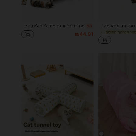
מנהרת חתולים ב-3 סגנונות, מתאימה לחתולים בתוך הבית, עם חורי תצפית, מנהרת קשת גדולה מתקפלת עם כדור תלייה, צעצוע אינטראקטיבי לחתולים, ארנבות, כלבים קטנים
מנהרת בידור פנימית לחתולים, צינור משחק עמיד לקרעים עם כדור אינטראקטיבי, צינור מתקפל לחיות מחמד לחתולים, גורים וארנבים לתרגול חוץ (בצורת 8, בצורת S)
%3
סטר מנהרות חתולים
₪44.91