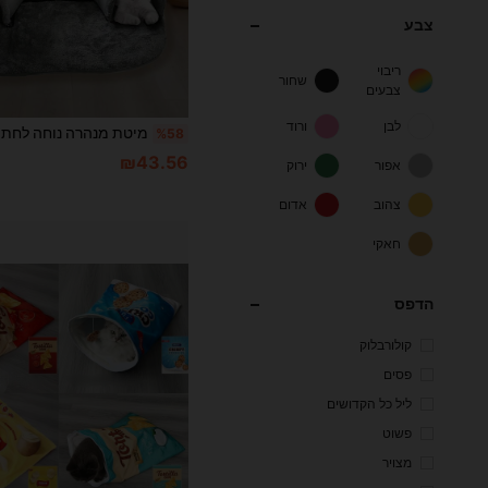
צבע
ריבוי
שחור
צבעים
לבן
ורוד
%58
₪43.56
אפור
ירוק
צהוב
אדום
חאקי
הדפס
קולורבלוק
פסים
ליל כל הקדושים
פשוט
מצויר