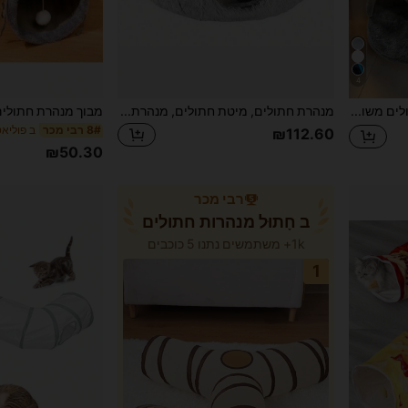
4
מיטת מנהרה נוחה לחתולים משולבת - משטח משחק ומקלט חם, עם תחתית נגד החלקה, מתאימה לחתולים קטנים עד בינוניים, ארנבות ואוגרים.
מנהרת חתולים, מיטת חתולים, מנהרת משחק עם מזרן, קטיפה לשינה עמוקה, נשלף וכביסה, מעבר חתולים משולב רב תפקודי.
ב פוליא
8# רבי מכר
₪112.60
₪50.30
רבי מכר
ב חָתוּל מנהרות חתולים
1k+ משתמשים נתנו 5 כוכבים
1