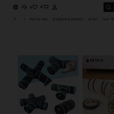
0
0
די שינה
נעליים
תכשיטים & אקססוריס
ביוטי ובריאות
טקסטיל לבית
ט