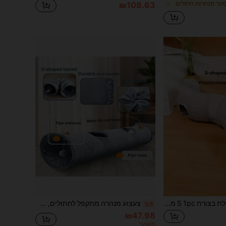
סטר מנהרות חתולים
₪108.63
מנהרת חתול מתקפלת בצורת S 1pc מבוך משחקי מערת מסתור גדולה וארוכה במיוחד לחתולים מקורה גורים ארנבים חמוסים גורים קטנים עם כדור תלוי חור קוקו
צעצוע מנהרה מתקפל לחתולים, מנהרת זחילה דו-כיוונית למשחק חתולים בתוך הבית, בידור עצמי, משחק מחבואים, אוהל חתולים
%5
₪47.98
משוער