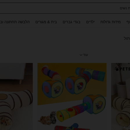
ת נשים
Use up and down arrow keys to חיפוש אחרון and לחפש ולמצוא. Press Enter to select.
וף
מידות גדולות
ילדים
בגדי גברים
בית & מגורים
הלבשה תחתונה ובג
ול
עוד