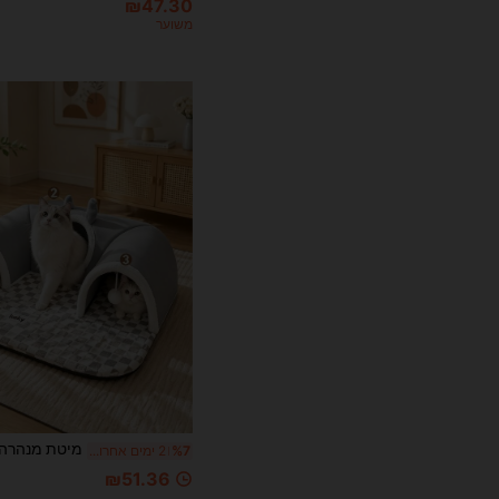
₪47.30
משוער
%7
2 ימים אחרונים
₪51.36