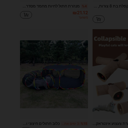
מנהרת חתולים מתקפלת בת 8 צורות, מסתור לחתולים מקורה עם פונפונים תלויים וחורים אינטראקטיביים, מתאים לגורים, חתולים, כלבים קטנים, ארנבות, חמוסים, שרקנים
מנהרת חתול לחיות מחמד מסדרת Rainbow, הרכבת עשה זאת בעצמך, צעצוע מנהרת חתול אינטראקטיבית קשת מתקפלת
%4
₪21.12
משוער
1PC חתול מנהרת צעצוע אינטראקטיבי מתקפל לנשימה צינור לחיות מחמד בית משחק נייד הרכבה פאזל תרגיל אימון אספקת כיף אביזרים לגורים חתולים מקורה חיצוני משחקים
כלוב חתולים חיצוני ומנהרת חתולים, אוהל רשת נייד למשחקי חתולים, מנהרת משחקים עגולה חיצונית מתאימה לחתולים, ארנבים, גורים ובעלי חיים קטנים
%15
3 ימים אחרונים