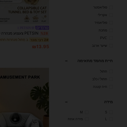
פוליאסטר
אקרילי
פוליאמיד
PETSIN
מתכת
%28
PVC
ב חָתוּל מנהרות חתו
2# רבי מכר
שיער ארנב
₪13.95
חיית מחמד מתאימה
חתול
חתול / כלב
חיה קטנה
מידה
M
S
L
מידה אחת