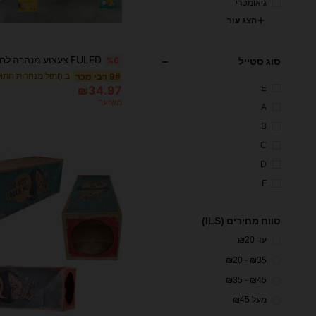
גיאומטרי
הצג עור
סוג סטייל
%6
ב חָתוּל מנהרות חתו
9# רבי מכר
E
₪34.97
משוער
A
B
C
D
F
טווח מחירים (ILS)
עד ₪20
₪35 - ₪20
₪45 - ₪35
מעל ₪45