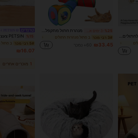
מנהרת חתול מתקפלת קשת בענן 4 כיוונים, שילוב עשה זאת בעצמך, מנהרה ישרה לחיות מחמד קטנות לארנב, מתקפלת פנימית/חיצונית, ניידת, צעצוע שרביט טיזר לחתולים
PETSIN
%25
3 ימים אחרונים
PETSIN צעצוע מנהרה לחתולים, ניתן להסרה, מתקפל וקל לאחסון, צעצוע מנהרה משולב לחתולים לחיות מחמד לישון ולשחק, צעצוע מהנה אחד לחתולים ליהנות ממנו
%15
ב חָתוּל מנהרות חתולים
3# רבי מכר
לים
ב חָתוּל
5# רבי מכר
₪33.45
60+ נמכר
₪16.07
1
מוכרים אחרים