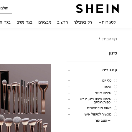
נעלי ג
 navigate search
קטגוריות
רק בשבילך
חדש ב
מבצעים
בגדי נשים
בגדי ח
דף הבית
/
סינון
קטגוריה
כלי יופי
איפור
טיפוח אישי
טיפוח ציפורניים, ידיים
וכפות רגליים
פאות ואקססוריס
מכשיר לטיפול אישי
הצג עור