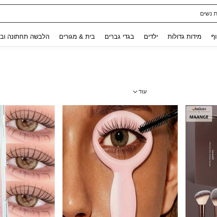
לגלים לילדות
Use up and down arrow keys to חיפוש אחרון and לחפש ולמצוא. Press Enter to select.
וף
מידות גדולות
ילדים
בגדי גברים
בית & מגורים
הלבשה תחתונה ובג
עוד