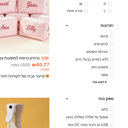
M
S
L
מידה אחת
יתרונות
מחזור
לבוש ארוך
הוכחות טשטוש
%10
ללא ניסויים בבעלי חיים
₪40.77
500+ נמכר
פיגמנט חזק
משוער
צִפוּף
שיעור גבוה של לקוחות חוזר
הצג עור
ספק כוח
כלום
מופעל על סוללה (סוללה נטענ
ת)
USB או חיבור מתח DC אחר