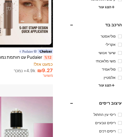
הצג עור
הרכב בד
פוליאסטר
אקרילי
Pudaier
שיער אנושי
1# רבי מכר
%12
כמעט אזל!
משי מלאכותי
1# רבי מכר
1# רבי מכר
כמעט אזל!
כמעט אזל!
פוליאמיד
₪9.27
4.9k+ נמכר
1# רבי מכר
משוער
אלסטיין
כמעט אזל!
הצג עור
עיצוב ריסים
ריסי עין החתול
ריסים טבעיים
ריסים רכים