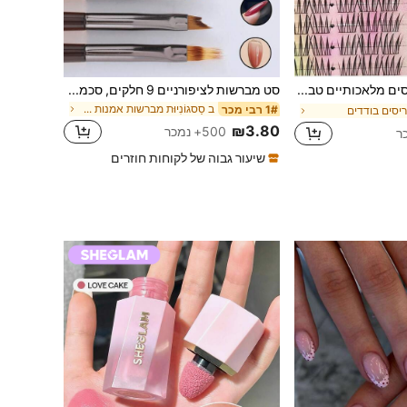
72 סגנונות ריסים מלאכותיים טבעיים מחולקים, מתאים למתחילים, ניתן לשימוש חוזר, סט ריסים בודד, איפור DIY דורש דבק
סט מברשות לציפורניים 9 חלקים, סכמת צבעים חומה, כולל: מברשת לציפורניים, מברשת תבנית, מברשת דו-צדדית, מברשת טקסטורה, מברשת ללק ג'ל UV ומברשת גרדיאנט. מתאים למסלונים לציפורניים ולשימוש ביתי. קל לאחסון, בחירה אידיאלית למתחילים, מספר תרחישי DIY.
ב סַסגוֹנִיוּת מברשות אמנות ציפורניים
1# רבי מכר
יסים בודדים
₪3.80
500+ נמכר
שיעור גבוה של לקוחות חוזרים