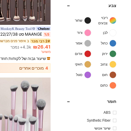
צבע
ריבוי
שחור
צבעים
ב איפור פנים מברשו
2# רבי מכר
MonkeyK Beauty Tool
(1000+)
לבן
ורוד
%5
ב איפור פנים מברשו
ב איפור פנים מברשו
2# רבי מכר
2# רבי מכר
(1000+)
(1000+)
כחול
אפור
ב איפור פנים מברשו
2# רבי מכר
₪26.41
4.3k+ נמכר
(1000+)
משוער
ירוק
אדום
שיעור גבוה של לקוחות חוזר
צהוב
חאקי
4
מוכרים אחרים
חום
סגול
כתום
חומר
ABS
Synthetic Fiber
שיער אנושי