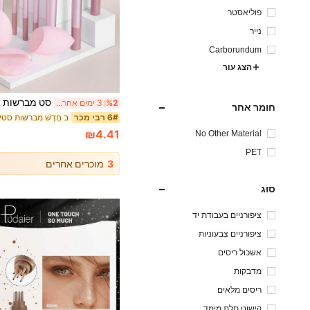
פוליאסטר
נייר
Carborundum
הצג עור
%2
3 ימים אחרונים
חומר אחר
ב חָדָשׁ מברשות סטי
6# רבי מכר
₪4.41
No Other Material
PET
3
מוכרים אחרים
סוג
ציפורניים בעבודת יד
ציפורניים צבעוניות
אשכול ריסים
מדבקות
ריסים מלאים
קישוט תלת מימד