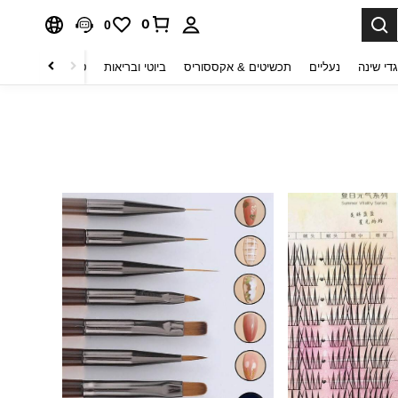
0
0
די שינה
נעליים
תכשיטים & אקססוריס
ביוטי ובריאות
טקסטיל לבית
ט