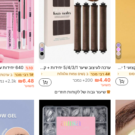
7
11
בקבוק ספריי רסס לחץ גבוה מקצועי 1 יחידה, 200ML/300ML, רסס עדין רציף אוטומטי בוואקום בלחץ גבוה, כלי לעיצוב שיער, מוצרי טיפוח שיער ואביזרים, פריט חיוני לטיפוח ויופי למספרה ולנסיעות
ערכה לעיצוב שיער 5/4/3/1 יחידות + קופסת כובע שינה, מברשת תלתלים ללא חום, כלי תלתלים נוח, גומיות תלתלים לשיער, כלי עיצוב שיער לשינה, תלתלי ספוג לנשים, מתנה ליום הולדת
%10
יסוס
ב נָשִׁים צמות וגלגלות
4# רבי מכר
1# רבי מכר
₪4.40
200+ נמכר
₪6.48
2.3k+ נמכר
משוער
משוער
שיעור גבוה של לקוחות חוזרים