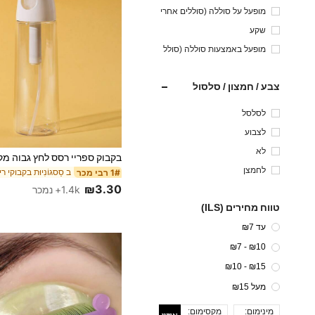
מופעל על סוללה (סוללים אחרי
ם)
שקע
מופעל באמצעות סוללה (סולל
ת כפתור/תא מטבע)
צבע / חמצון / סלסול
לסלסל
לצבוע
לא
לחמצן
ב סַסגוֹנִיוּת בקבוקי ר
1# רבי מכר
₪3.30
1.4k+ נמכר
טווח מחירים (ILS)
עד ₪7
₪10 - ₪7
₪15 - ₪10
מעל ₪15
מינימום:
מקסימום: