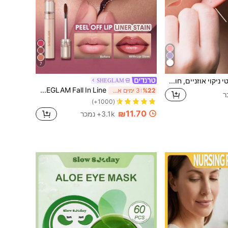
7
חוטי ניקוי אוזניים, חוט ניקוי אוזניים, 120 יחידות כלי ניקוי שעוות אוזניים מנייר ורוד לבית, סלון בית חדר שינה חדר אמבטיה עיצוב הבית, ציוד נסיעות, חתונה, מסיבה, יום הולדת, מתנות לגברים אמא אבא חברים, ראש השנה, אביזרים, מתנה מצחיקה, בית ספר, חזרה לבית הספר, טיולים, מוצרי נסיעות חיוניים, מוצרי בית חיוניים, מנקה אוזניים
SHEGLAM
SHEGLAM Fall In Line עיפרון שפתיים עם צבע הניתן לקילוף-Mauvelous מותג יופי קוסמטיקה איפור לנשים ולנערות
%22
3 ימים אחרונים
(1000+)
₪11.70
3.1k+ נמכר