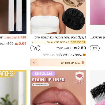
1 יחידה בקבוק תרסיס בושם שקוף מריבועית מזכוכית 30ML, מתאים לבושם, טיפוח וקוסמטיקה, מעוטר בפנינים קטנות ויהלומים קטנים, מינימליסטי ויפה, עמיד ולא נשבר בקלות, בקבוק תרסיס מעודן וקומפקטי, מתאים לנסיעות, פריט חיוני לנסיעות, מתאים לתיירות, למתן כמתנה, מתנת חג לנשים
3/2/1 כובע שינה ממשי עם רצועה אלסטית רחבה ורכה לנשים, כיסוי שיער סאטן חלק בצבע אחיד, מגן שיער לילי נגד פריז, כובע טיפוח שיער יומיומי בסגנון קז'ואל נוח ומאוורר, אידיאלי לשיער מסולסל, ארוך ועבה
%15
3 ימים אחרונים
ב גברים כובע שיער
1# רבי מכר
₪5.61
500+ נמכר
₪2.80
400+ נמכר
שיעור גבוה של לקוחות חוזרים
5
מוכרים אחרים