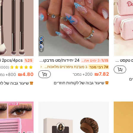
6
נרתיק טיפוח למסעות עם טקסט מותאם אישית ופסים - מארגן קוסמטיקה עם רוכסן מותאם אישית, קופסת אחסון ניידת לבית ספר, מעונות, בית - מתנה לאמא ולאישה, חומר וופל, חג המולד, יום האהבה, מחזיק מברשות איפור, אסתטי, מתנת יום הולדת
24 יחידות/סט מדבקות ציפורניים בצורת שקד צרפתי תלת-ממדי עם פנינה, צבעי טיי-דיי ועיצוב צדף, כולל 1 יחידת ג'ל ג'לי ו-1 יחידת פציר לציפורניים, מתאים לנשים ובנות לחופשה, דייט ולשימוש יומיומי
%15
3 ימים אחרונים
%25
ב מַעֲרֶכֶת ציפורניים מלאכותיות
7# רבי מכר
(1000+)
₪7.82
₪4.80
200+ נמכר
800+ נמכר
ים
שיעור גבוה של לקוחות חוזרים
שיעור גבוה של לק