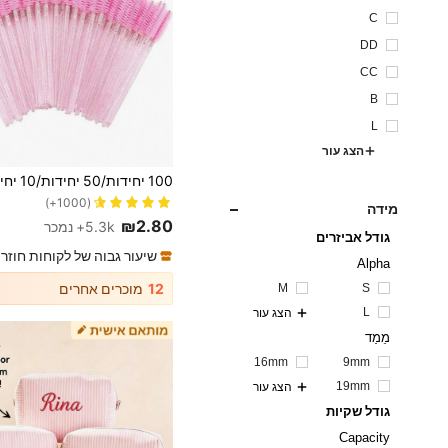
C
DD
CC
B
L
הצג עור
1# רבי מכר
(1000+)
1# רבי מכר
1# רבי מכר
מידה
(1000+)
(1000+)
₪2.80
5.3k+ נמכר
1# רבי מכר
גודל אביזרים
(1000+)
שיעור גבוה של לקוחות חוזר
Alpha
12
מוכרים אחרים
M
S
L
הצג עור
מֵמַד
16mm
9mm
19mm
הצג עור
גודל שקיות
Capacity