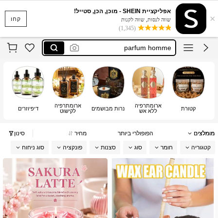
عود عطر
אפליקציית SHEIN - מוכן, הכן, סטייל!
×
candle
קחו
שווה לנסות, שווה לקנות
(1,345)
parfum homme
bougie
air freshener
عود عطر
candle
ארומתרפיה
ארומתרפיה
קטורת
נרות מבושמים
דיפיוזרים
ללא אש
לקישוט
מומלצים
הפופולרי ביותר
מחיר
סינון
קטגוריה
חומר
סוג
סצנות
פונקציה
סוג ניחוח