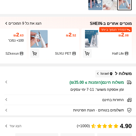
מוכרים אחרים ב-SHEIN
הצג את כל 9 המוכרים
המחיר הנמוך ביותר
2
2
2
₪
.63
₪
.52
₪
.08
100+ נמכר
SZkexun
SUXU PET
Half Life
משלוח ל
Israel
משלוח חינם(הזמנות ≥ ₪35.00)
זמן אספקה ​​משוער:
7-11 ימי עסקים
החזרות בחינם
תשלומים בטוחים · הגנת הפרטיות
4.90
(1000+)
הצג עוד