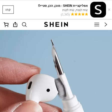
אפליקציית SHEIN - מוכן, הכן, סטייל!
×
קחו
שווה לנסות, שווה לקנות
(1,345)