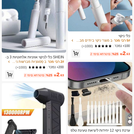
3.6K עוקבים
4.92
3.6K עוקבים
4.92
כלי ניקוי
5# רבי מכר
ב מוצרי ניקוי ביתיים מברשות ניקוי אחרות
100+ נמכר
(1000+)
2
.63
₪
%25
2 ימים אחרונים
3.6K עוקבים
4.92
SHEIN כלי לניקוי אוזניות אלחוטיות 3 ב-
1 תואם ערכת ניקוי נרתיק אוזניות Airpod
2# רבי מכר
ב סַסגוֹנִיוּת מברשות ניקוי אחרות
s Pro, מברשת ניקוי למכשיר דיגיטלי רב
200+ נמכר
(1000+)
תכליתי, עט דיגיטלי להסרת אבק מחשב
2
טלפון נייד, מתנת יום הולדת, מטבח, חדר
3.6K עוקבים
4.92
.63
₪
%25
2 ימים אחרונים
אמבטיה, בית, חפצי בית
ערכת ניקוי 12 יחידות ליציאת טעינת טלפ