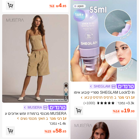
דבקה וציפורניים דקורטיביות, חיבור עמיד
4
לאורך זמן, אידיאלי לקישוט אמנות ציפורנ
%3
₪
.85
יים עם מיני קריסטלים, איכות סלון
SHEGLAM
SHEGLAM Lock'D In ספריי קיבוע איפו
ר מותג יופי קוסמטיקה איפור לנשים ולנע
1# רבי מכר
ב תַרסִיס תרסיס קיבוע
5
רות
3.3k+ נמכר
(1000+)
MUSERA
19
%14
₪
.00
MUSERA מכנסי ברמודה זמש ארוכים ע
ם קפלים מותן נמוך רק קז'ואל ליציאה סק
1# רבי מכר
ב חאקי מכנסי נשים
סי כל יום לילה בחוץ חמוד מסיבה אביב
1.4k+ נמכר
קיץ חג
58
%15
₪
.65