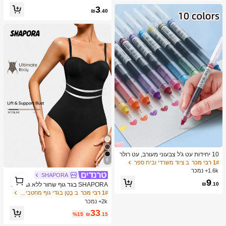
הפגת מתחים -- מושלם למתנות יום הולד
3
ת וחגים, מתנות הפתעה קטנות יומיומיות,
₪
.40
קאוואי, משפר מצב רוח
10 יחידות עט ג'ל צבעוני מעורב, עט רולר
6
בול ג'ל נייד פשוט למשרד, בית ספר, סטו
1# רבי מכר
ב ציוד משרדי ובית ספר
דנט
1.6k+ נמכר
SHAPORA
1
9
1
₪
.10
SHAPORA בגד גוף שחור ללא גב סרוג
קז'ואל נוח קל נמתח ארוך ומעצב גוף בקר
1# רבי מכר
ב בֶּטֶן בגדי גוף מחטבים לנשים
ת בטן
2k+ נמכר
33
%15
₪
.15