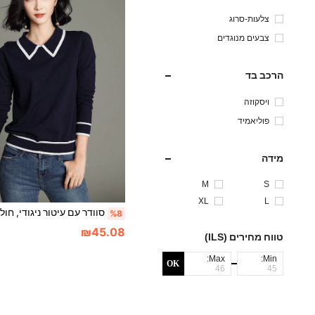
צלעות-סרוג
צבעים מנוגדים
הרכב בד
ויסקוזה
פוליאמיד
מידה
M
S
XL
L
%8
₪45.08
טווח מחירים (ILS)
Max:
Min:
OK