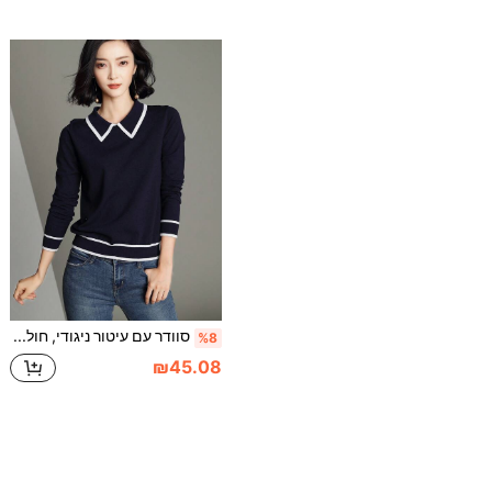
סוודר עם עיטור ניגודי, חולצות שרוול ארוך קז'ואל לסתיו
%8
₪45.08