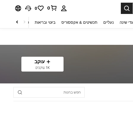
0
0
די שינה
נעליים
תכשיטים & אקססוריס
ביוטי ובריאות
טקסטיל לבית
ט
עוקב
1K עוקבים