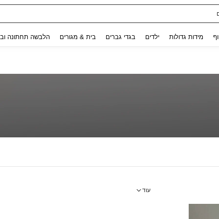
Use up and down arrow keys to חיפוש אחרון and לחפש ולמצוא. Press Enter to select.
וף
מידות גדולות
ילדים
בגדי גברים
בית & מגורים
הלבשה תחתונה ובג
עוד