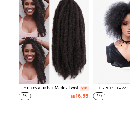
amir hair פאות ללא פוני פאה נוכרית
amir hair Marley Twist שזירת צמות שיער 18 אינץ' Marley Twist שיער ארוך Twist אפרו Kinky Curly Twist שיער סינטטי תוספות שיער מארלי
%10
₪16.56