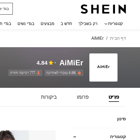
בגד ים
 navigate search
קטגוריות
רק בשבילך
חדש ב
מבצעים
בגדי נשים
בגדי ח
דף הבית
AiMiEr
/
AiMiEr
4.84
6.8K נמכרו לאחרונה
777 רכישה חוזרת
פריט
פרומו
ביקורות
סינון
קטגוריה