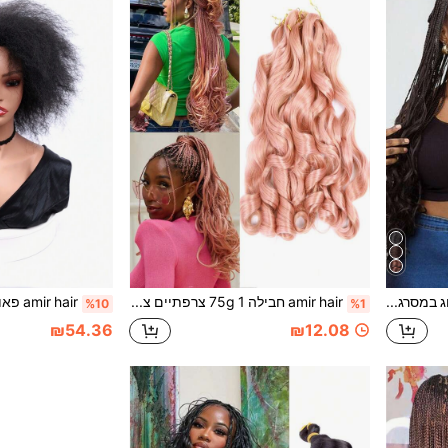
amir hair שיער צמות סרוג במסרגה אחת בסגנון צרפתי 24 אינץ', תוספות שיער סינתטיות גליות ורכות בסגנון ספירלי, 75 גרם
amir hair חבילה 1 75g צרפתיים צמות גלים משוחררים קליעת צמות תוספות שיער סריגה שיער לנשים
%10
%1
₪54.36
₪12.08