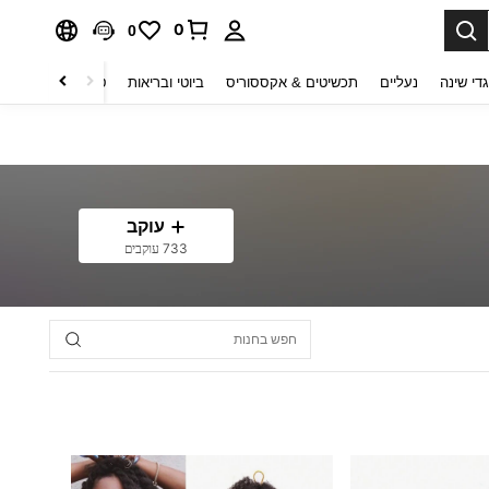
0
0
די שינה
נעליים
תכשיטים & אקססוריס
ביוטי ובריאות
טקסטיל לבית
ט
עוקב
733 עוקבים