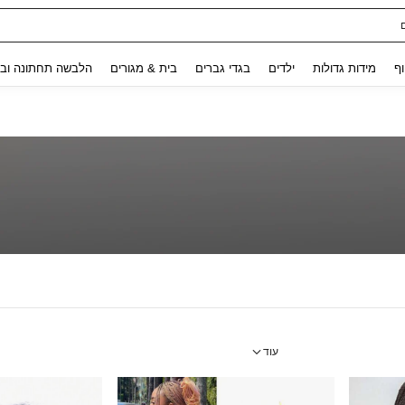
Use up and down arrow keys to חיפוש אחרון and לחפש ולמצוא. Press Enter to select.
וף
מידות גדולות
ילדים
בגדי גברים
בית & מגורים
הלבשה תחתונה ובג
עוד