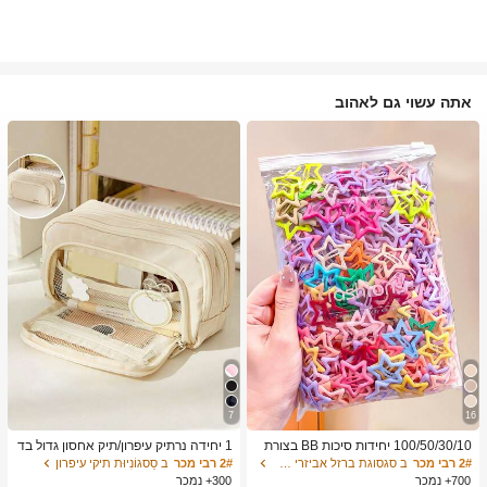
אתה עשוי גם לאהוב
7
16
100/50/30/10 יחידות סיכות BB בצורת
1 יחידה נרתיק עיפרון/תיק אחסון גדול בד
כוכב חומש חמודות בסגנון Y2K, סיכות ש
פוס מאקרון, תיק כלי כתיבה בסגנון Ins, נ
2# רבי מכר
ב סגסוגת ברזל אביזרי שיער לנשים
2# רבי מכר
ב סַסגוֹנִיוּת תיקי עיפרון
יער צבעוניות, אביזרי שיער בסיסיים - מת
יתן להשתמש כנרתיק עיפרון נייד/תיק אח
700+ נמכר
300+ נמכר