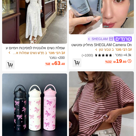
SHEGLAM
SHEGLAM Camera On מחליק ומטשט
שמלת נשים אלגנטית למסיבות ויומיום ע
ש פריימר מותג יופי קוסמטיקה איפור לנש
1# רבי מכר
ב טבעי טון
ם הדפס פולקה דוט ועיצוב פאץ'וורק
1# רבי מכר
ב חָדָשׁ נשים שמלות ארוכות
ים ולנערות
4.3k+ נמכר
(1000+)
200+ נמכר
19
%32
₪
.80
63
%8
₪
.48